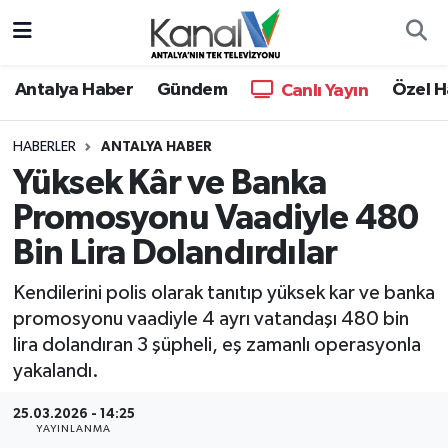
Ana Haber
Nöbetçi Eczaneler
Antalya Haber
Gündem
Özel H
Canlı Yayın
Antalya Haber
Hava Durumu
HABERLER
ANTALYA HABER
Yüksek Kâr ve Banka
Dünya
Trafik Durumu
Promosyonu Vaadiyle 480
Eğitim
Süper Lig Puan Durumu ve Fikstür
Bin Lira Dolandırdılar
Ekonomi
Tüm Manşetler
Kendilerini polis olarak tanıtıp yüksek kar ve banka
promosyonu vaadiyle 4 ayrı vatandaşı 480 bin
Gündem
Son Dakika Haberleri
lira dolandıran 3 şüpheli, eş zamanlı operasyonla
yakalandı.
Günün Manşetleri
Haber Arşivi
25.03.2026 - 14:25
YAYINLANMA
Haber Kuşakları