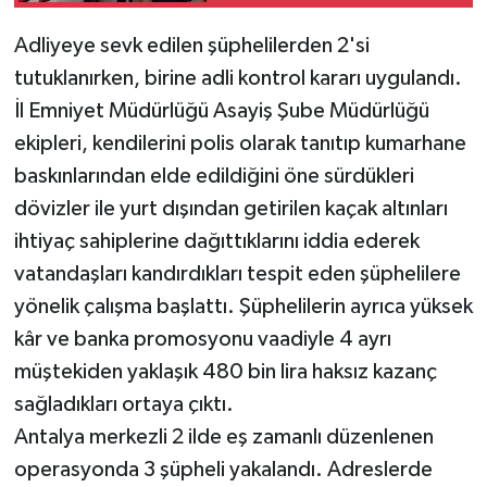
Adliyeye sevk edilen şüphelilerden 2'si
Teknoloji
tutuklanırken, birine adli kontrol kararı uygulandı.
Televizyon
İl Emniyet Müdürlüğü Asayiş Şube Müdürlüğü
ekipleri, kendilerini polis olarak tanıtıp kumarhane
Turizm
baskınlarından elde edildiğini öne sürdükleri
dövizler ile yurt dışından getirilen kaçak altınları
Yaşam
ihtiyaç sahiplerine dağıttıklarını iddia ederek
vatandaşları kandırdıkları tespit eden şüphelilere
yönelik çalışma başlattı. Şüphelilerin ayrıca yüksek
kâr ve banka promosyonu vaadiyle 4 ayrı
müştekiden yaklaşık 480 bin lira haksız kazanç
sağladıkları ortaya çıktı.
Antalya merkezli 2 ilde eş zamanlı düzenlenen
operasyonda 3 şüpheli yakalandı. Adreslerde