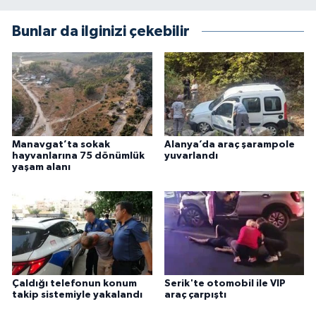
Bunlar da ilginizi çekebilir
Manavgat’ta sokak
Alanya’da araç şarampole
hayvanlarına 75 dönümlük
yuvarlandı
yaşam alanı
Çaldığı telefonun konum
Serik'te otomobil ile VIP
takip sistemiyle yakalandı
araç çarpıştı