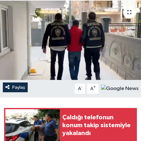
Haberler
KANALV Spor
Kültür Sanat
Magazin
Öğle Bülteni
Paylaş
-
+
A
A
Sağlık
Siyaset
Çaldığı telefonun
Sosyal medya
konum takip sistemiyle
yakalandı
Spor