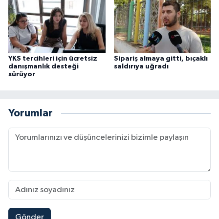
YKS tercihleri için ücretsiz
Sipariş almaya gitti, bıçaklı
danışmanlık desteği
saldırıya uğradı
sürüyor
Yorumlar
Gönder