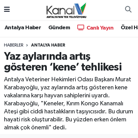
Ana Haber
Nöbetçi Eczaneler
Antalya Haber
Gündem
Özel H
Canlı Yayın
Antalya Haber
Hava Durumu
HABERLER
ANTALYA HABER
Yaz aylarında artış
Dünya
Trafik Durumu
gösteren ‘kene’ tehlikesi
Eğitim
Süper Lig Puan Durumu ve Fikstür
Antalya Veteriner Hekimleri Odası Başkanı Murat
Ekonomi
Tüm Manşetler
Karabayoğlu, yaz aylarında artış gösteren kene
vakalarına karşı hayvan sahiplerini uyardı.
Gündem
Son Dakika Haberleri
Karabayoğlu, "Keneler, Kırım Kongo Kanamalı
Ateşi gibi ciddi hastalıkların taşıyıcısıdır. Bu durum
Günün Manşetleri
Haber Arşivi
hayati risk oluşturabilir. Bu yüzden erken önlem
almak çok önemli" dedi.
Haber Kuşakları