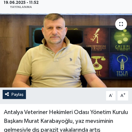
19.06.2025 - 11:52
YAYINLANMA
Haberler
KANALV Spor
Kültür Sanat
Magazin
Öğle Bülteni
Sağlık
Paylaş
-
+
A
A
Siyaset
Antalya Veteriner Hekimleri Odası Yönetim Kurulu
Sosyal medya
Başkanı Murat Karabayoğlu, yaz mevsiminin
gelmesiyle dış parazit vakalarında artış
Spor