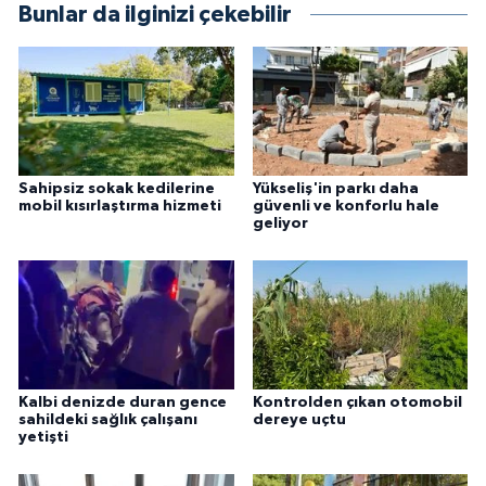
Bunlar da ilginizi çekebilir
Sahipsiz sokak kedilerine
Yükseliş'in parkı daha
mobil kısırlaştırma hizmeti
güvenli ve konforlu hale
geliyor
Kalbi denizde duran gence
Kontrolden çıkan otomobil
sahildeki sağlık çalışanı
dereye uçtu
yetişti