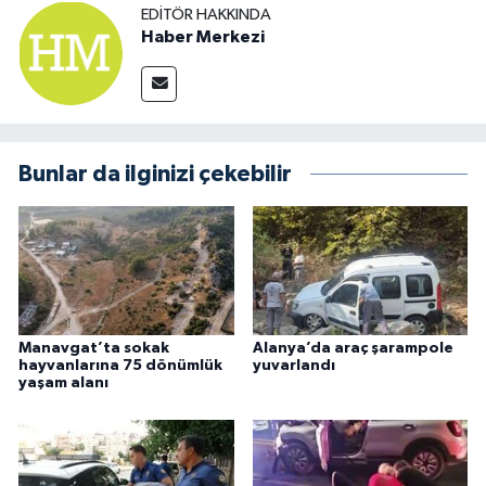
EDITÖR HAKKINDA
Haber Merkezi
Bunlar da ilginizi çekebilir
Manavgat’ta sokak
Alanya’da araç şarampole
hayvanlarına 75 dönümlük
yuvarlandı
yaşam alanı