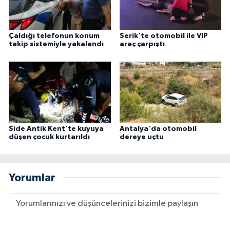
Çaldığı telefonun konum
Serik'te otomobil ile VIP
takip sistemiyle yakalandı
araç çarpıştı
Side Antik Kent'te kuyuya
Antalya'da otomobil
düşen çocuk kurtarıldı
dereye uçtu
Yorumlar