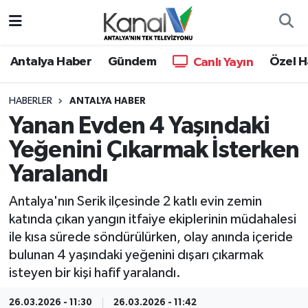
Ana Haber
Nöbetçi Eczaneler
Antalya Haber
Gündem
Özel H
Canlı Yayın
Antalya Haber
Hava Durumu
HABERLER
ANTALYA HABER
Yanan Evden 4 Yaşındaki
Dünya
Trafik Durumu
Yeğenini Çıkarmak İsterken
Eğitim
Süper Lig Puan Durumu ve Fikstür
Yaralandı
Ekonomi
Tüm Manşetler
Antalya'nın Serik ilçesinde 2 katlı evin zemin
katında çıkan yangın itfaiye ekiplerinin müdahalesi
Gündem
Son Dakika Haberleri
ile kısa sürede söndürülürken, olay anında içeride
bulunan 4 yaşındaki yeğenini dışarı çıkarmak
Günün Manşetleri
Haber Arşivi
isteyen bir kişi hafif yaralandı.
Haber Kuşakları
26.03.2026 - 11:30
26.03.2026 - 11:42