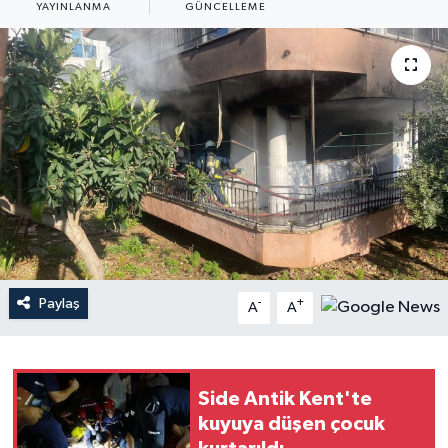
YAYINLANMA
GÜNCELLEME
Haberler
KANALV Spor
Kültür Sanat
Magazin
Öğle Bülteni
Sağlık
Paylaş
-
+
A
A
Siyaset
Sosyal medya
Side Antik Kent'te
kuyuya düşen çocuk
Spor