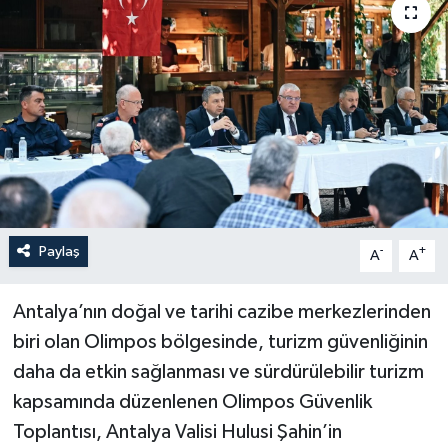
Haberler
KANALV Spor
Kültür Sanat
Magazin
Öğle Bülteni
Paylaş
-
+
A
A
Sağlık
Antalya’nın doğal ve tarihi cazibe merkezlerinden
biri olan Olimpos bölgesinde, turizm güvenliğinin
Siyaset
daha da etkin sağlanması ve sürdürülebilir turizm
Sosyal medya
kapsamında düzenlenen Olimpos Güvenlik
Toplantısı, Antalya Valisi Hulusi Şahin’in
Spor