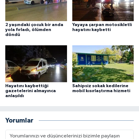
2 yaşındaki çocuk bir anda
Yayaya çarpan motosikletli
yola fırladı, ölümden
hayatını kaybetti
döndü
Hayatını kaybettiği
Sahipsiz sokak kedilerine
gazetelerini almayınca
mobil kısırlaştırma hizmeti
anlaşıldı
Yorumlar