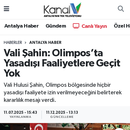
Ana Haber
Nöbetçi Eczaneler
Antalya Haber
Gündem
Özel H
Canlı Yayın
Antalya Haber
Hava Durumu
HABERLER
ANTALYA HABER
Vali Şahin: Olimpos’ta
Dünya
Trafik Durumu
Yasadışı Faaliyetlere Geçit
Eğitim
Süper Lig Puan Durumu ve Fikstür
Yok
Ekonomi
Tüm Manşetler
Vali Hulusi Şahin, Olimpos bölgesinde hiçbir
yasadışı faaliyete izin verilmeyeceğini belirterek
Gündem
Son Dakika Haberleri
kararlılık mesajı verdi.
Günün Manşetleri
Haber Arşivi
11.07.2025 - 15:43
11.12.2025 - 13:13
YAYINLANMA
GÜNCELLEME
Haber Kuşakları