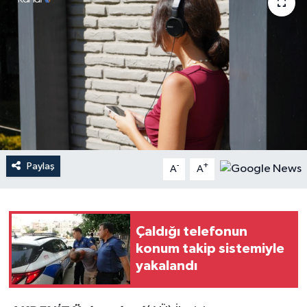
Haberler
KANALV Spor
Kültür Sanat
Magazin
Öğle Bülteni
Paylaş
-
+
A
A
Sağlık
Çaldığı telefonun
Siyaset
konum takip sistemiyle
yakalandı
Sosyal medya
Spor