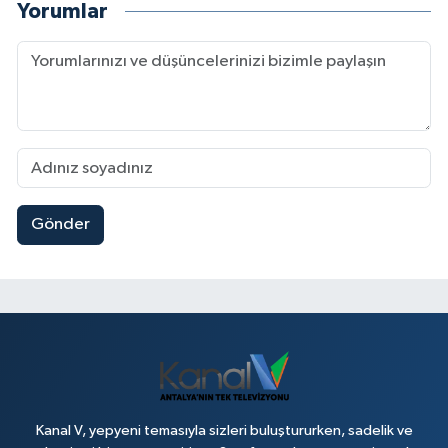
Yorumlar
Gönder
Kanal V, yepyeni temasıyla sizleri buluştururken, sadelik ve