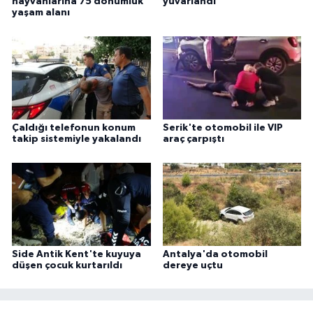
hayvanlarına 75 dönümlük
yuvarlandı
yaşam alanı
Çaldığı telefonun konum
Serik'te otomobil ile VIP
takip sistemiyle yakalandı
araç çarpıştı
Side Antik Kent'te kuyuya
Antalya'da otomobil
düşen çocuk kurtarıldı
dereye uçtu