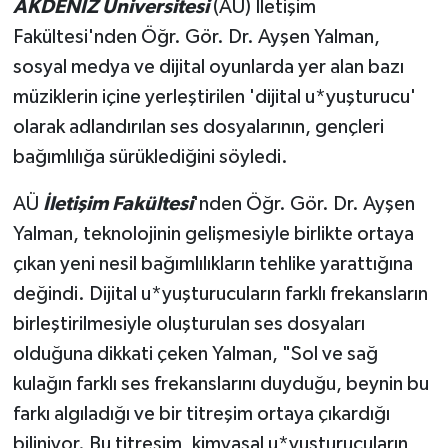
AKDENİZ Üniversitesi
(AÜ) İletişim
Fakültesi'nden Öğr. Gör. Dr. Ayşen Yalman,
Teknoloji
sosyal medya ve dijital oyunlarda yer alan bazı
müziklerin içine yerleştirilen 'dijital u*yuşturucu'
Televizyon
olarak adlandırılan ses dosyalarının, gençleri
Turizm
bağımlılığa sürüklediğini söyledi.
Yaşam
AÜ
İletişim Fakültesi
'nden Öğr. Gör. Dr. Ayşen
Yalman, teknolojinin gelişmesiyle birlikte ortaya
çıkan yeni nesil bağımlılıkların tehlike yarattığına
değindi. Dijital u*yuşturucuların farklı frekansların
birleştirilmesiyle oluşturulan ses dosyaları
olduğuna dikkati çeken Yalman, "Sol ve sağ
kulağın farklı ses frekanslarını duyduğu, beynin bu
farkı algıladığı ve bir titreşim ortaya çıkardığı
biliniyor. Bu titreşim, kimyasal u*yuşturucuların