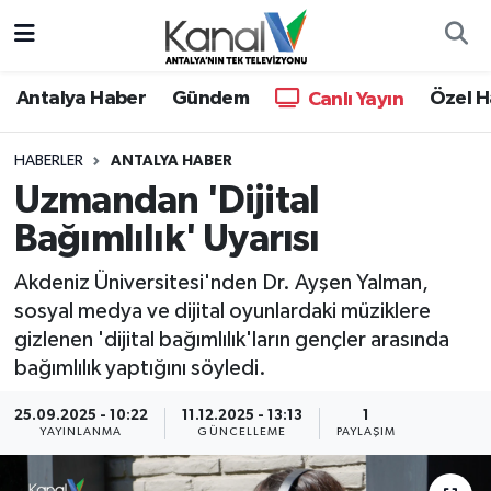
Ana Haber
Nöbetçi Eczaneler
Antalya Haber
Gündem
Özel H
Canlı Yayın
Antalya Haber
Hava Durumu
HABERLER
ANTALYA HABER
Uzmandan 'Dijital
Dünya
Trafik Durumu
Bağımlılık' Uyarısı
Eğitim
Süper Lig Puan Durumu ve Fikstür
Akdeniz Üniversitesi'nden Dr. Ayşen Yalman,
Ekonomi
Tüm Manşetler
sosyal medya ve dijital oyunlardaki müziklere
gizlenen 'dijital bağımlılık'ların gençler arasında
Gündem
Son Dakika Haberleri
bağımlılık yaptığını söyledi.
25.09.2025 - 10:22
11.12.2025 - 13:13
1
Günün Manşetleri
Haber Arşivi
YAYINLANMA
GÜNCELLEME
PAYLAŞIM
Haber Kuşakları