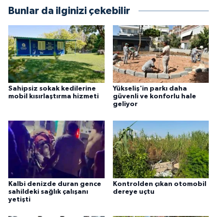
Bunlar da ilginizi çekebilir
Sahipsiz sokak kedilerine
Yükseliş'in parkı daha
mobil kısırlaştırma hizmeti
güvenli ve konforlu hale
geliyor
Kalbi denizde duran gence
Kontrolden çıkan otomobil
sahildeki sağlık çalışanı
dereye uçtu
yetişti