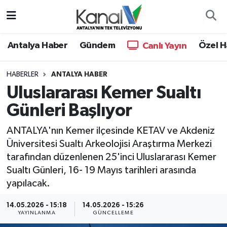
Ana Haber
Nöbetçi Eczaneler
Antalya Haber
Gündem
Özel H
Canlı Yayın
Antalya Haber
Hava Durumu
HABERLER
ANTALYA HABER
Uluslararası Kemer Sualtı
Dünya
Trafik Durumu
Günleri Başlıyor
Eğitim
Süper Lig Puan Durumu ve Fikstür
ANTALYA'nın Kemer ilçesinde KETAV ve Akdeniz
Ekonomi
Tüm Manşetler
Üniversitesi Sualtı Arkeolojisi Araştırma Merkezi
tarafından düzenlenen 25'inci Uluslararası Kemer
Gündem
Son Dakika Haberleri
Sualtı Günleri, 16- 19 Mayıs tarihleri arasında
yapılacak.
Günün Manşetleri
Haber Arşivi
14.05.2026 - 15:18
14.05.2026 - 15:26
YAYINLANMA
GÜNCELLEME
Haber Kuşakları