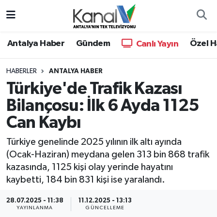
Ana Haber
Nöbetçi Eczaneler
Antalya Haber
Gündem
Özel H
Canlı Yayın
Antalya Haber
Hava Durumu
HABERLER
ANTALYA HABER
Türkiye'de Trafik Kazası
Dünya
Trafik Durumu
Bilançosu: İlk 6 Ayda 1125
Eğitim
Süper Lig Puan Durumu ve Fikstür
Can Kaybı
Ekonomi
Tüm Manşetler
Türkiye genelinde 2025 yılının ilk altı ayında
(Ocak-Haziran) meydana gelen 313 bin 868 trafik
Gündem
Son Dakika Haberleri
kazasında, 1125 kişi olay yerinde hayatını
kaybetti, 184 bin 831 kişi ise yaralandı.
Günün Manşetleri
Haber Arşivi
28.07.2025 - 11:38
11.12.2025 - 13:13
YAYINLANMA
GÜNCELLEME
Haber Kuşakları