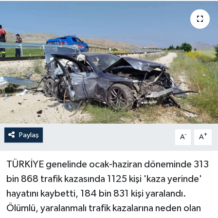
Haberler
KANALV Spor
Kültür Sanat
Magazin
Öğle Bülteni
Paylaş
-
+
A
A
Sağlık
TÜRKİYE genelinde ocak-haziran döneminde 313
Siyaset
bin 868 trafik kazasında 1125 kişi 'kaza yerinde'
Sosyal medya
hayatını kaybetti, 184 bin 831 kişi yaralandı.
Ölümlü, yaralanmalı trafik kazalarına neden olan
Spor