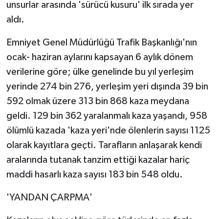
unsurlar arasında 'sürücü kusuru' ilk sırada yer
aldı.
Teknoloji
Emniyet Genel Müdürlüğü Trafik Başkanlığı'nın
Televizyon
ocak- haziran aylarını kapsayan 6 aylık dönem
verilerine göre; ülke genelinde bu yıl yerleşim
Turizm
yerinde 274 bin 276, yerleşim yeri dışında 39 bin
Yaşam
592 olmak üzere 313 bin 868 kaza meydana
geldi. 129 bin 362 yaralanmalı kaza yaşandı, 958
ölümlü kazada 'kaza yeri'nde ölenlerin sayısı 1125
olarak kayıtlara geçti. Tarafların anlaşarak kendi
aralarında tutanak tanzim ettiği kazalar hariç
maddi hasarlı kaza sayısı 183 bin 548 oldu.
'YANDAN ÇARPMA'