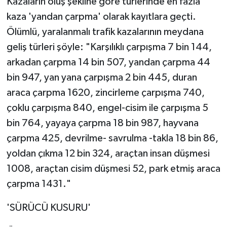
Kazaların oluş şekline göre türlerinde en fazla
kaza 'yandan çarpma' olarak kayıtlara geçti.
Ölümlü, yaralanmalı trafik kazalarının meydana
geliş türleri şöyle: "Karşılıklı çarpışma 7 bin 144,
arkadan çarpma 14 bin 507, yandan çarpma 44
bin 947, yan yana çarpışma 2 bin 445, duran
araca çarpma 1620, zincirleme çarpışma 740,
çoklu çarpışma 840, engel-cisim ile çarpışma 5
bin 764, yayaya çarpma 18 bin 987, hayvana
çarpma 425, devrilme- savrulma -takla 18 bin 86,
yoldan çıkma 12 bin 324, araçtan insan düşmesi
1008, araçtan cisim düşmesi 52, park etmiş araca
çarpma 1431."
'SÜRÜCÜ KUSURU'