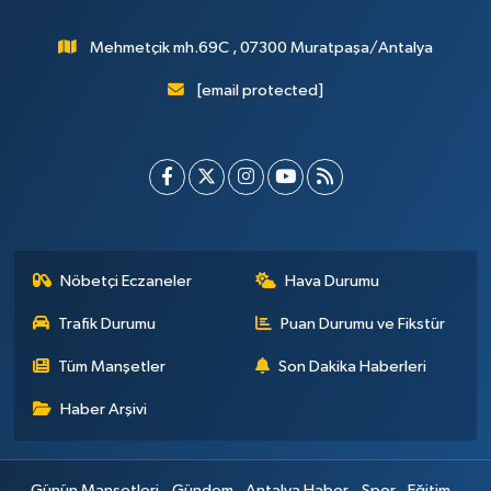
Mehmetçik mh.69C , 07300 Muratpaşa/Antalya
[email protected]
Nöbetçi Eczaneler
Hava Durumu
Trafik Durumu
Puan Durumu ve Fikstür
Tüm Manşetler
Son Dakika Haberleri
Haber Arşivi
Günün Manşetleri
Gündem
Antalya Haber
Spor
Eğitim