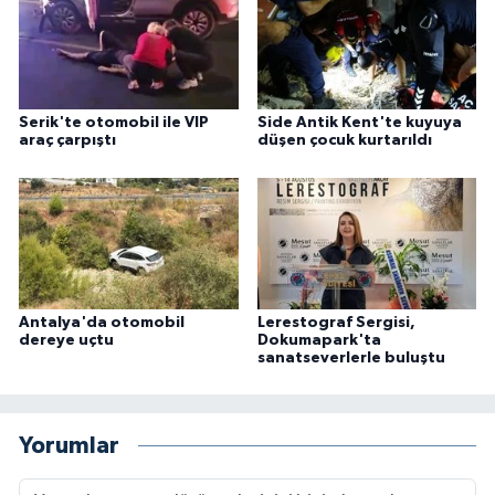
Serik'te otomobil ile VIP
Side Antik Kent'te kuyuya
araç çarpıştı
düşen çocuk kurtarıldı
Antalya'da otomobil
Lerestograf Sergisi,
dereye uçtu
Dokumapark'ta
sanatseverlerle buluştu
Yorumlar