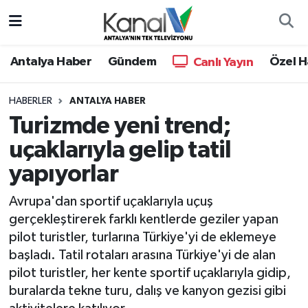
Ana Haber
Nöbetçi Eczaneler
Antalya Haber
Gündem
Özel H
Canlı Yayın
Antalya Haber
Hava Durumu
HABERLER
ANTALYA HABER
Turizmde yeni trend;
Dünya
Trafik Durumu
uçaklarıyla gelip tatil
Eğitim
Süper Lig Puan Durumu ve Fikstür
yapıyorlar
Ekonomi
Tüm Manşetler
Avrupa'dan sportif uçaklarıyla uçuş
gerçekleştirerek farklı kentlerde geziler yapan
Gündem
Son Dakika Haberleri
pilot turistler, turlarına Türkiye'yi de eklemeye
başladı. Tatil rotaları arasına Türkiye'yi de alan
Günün Manşetleri
Haber Arşivi
pilot turistler, her kente sportif uçaklarıyla gidip,
buralarda tekne turu, dalış ve kanyon gezisi gibi
Haber Kuşakları