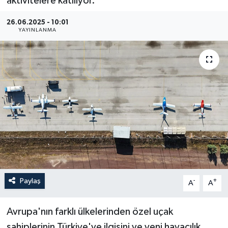
aktivitelere katılıyor.
Haberler
26.06.2025 - 10:01
YAYINLANMA
KANALV Spor
Kültür Sanat
Magazin
Öğle Bülteni
Sağlık
Siyaset
Paylaş
-
+
A
A
Sosyal medya
Avrupa'nın farklı ülkelerinden özel uçak
Spor
sahiplerinin Türkiye'ye ilgisini ve yeni havacılık