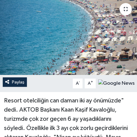
Haberler
KANALV Spor
Kültür Sanat
Magazin
Öğle Bülteni
Paylaş
-
+
A
A
Sağlık
Resort otelciliğin can damarı iki ay önümüzde"
Siyaset
dedi. AKTOB Başkanı Kaan Kaşif Kavaloğlu,
turizmde çok zor geçen 6 ay yaşadıklarını
Sosyal medya
söyledi. Özellikle ilk 3 ayı çok zorlu geçirdiklerini
Spor