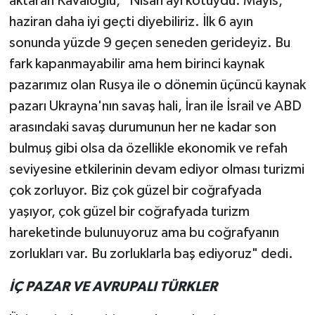
aktaran Kavaloğlu, "Nisan ayı kötüydü. Mayıs,
haziran daha iyi geçti diyebiliriz. İlk 6 ayın
Teknoloji
sonunda yüzde 9 geçen seneden gerideyiz. Bu
fark kapanmayabilir ama hem birinci kaynak
Televizyon
pazarımız olan Rusya ile o dönemin üçüncü kaynak
Turizm
pazarı Ukrayna'nın savaş hali, İran ile İsrail ve ABD
arasındaki savaş durumunun her ne kadar son
Yaşam
bulmuş gibi olsa da özellikle ekonomik ve refah
seviyesine etkilerinin devam ediyor olması turizmi
çok zorluyor. Biz çok güzel bir coğrafyada
yaşıyor, çok güzel bir coğrafyada turizm
hareketinde bulunuyoruz ama bu coğrafyanın
zorlukları var. Bu zorluklarla baş ediyoruz" dedi.
İÇ PAZAR VE AVRUPALI TÜRKLER