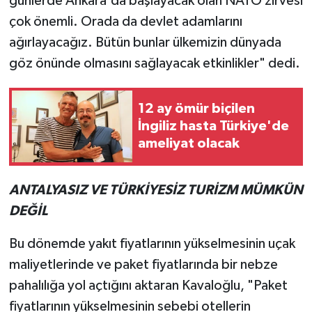
günlerde Ankara'da başlayacak olan NATO zirvesi
çok önemli. Orada da devlet adamlarını
ağırlayacağız. Bütün bunlar ülkemizin dünyada
göz önünde olmasını sağlayacak etkinlikler" dedi.
12 ay ömür biçilen
İngiliz hasta Türkiye'de
ameliyat olacak
ANTALYASIZ VE TÜRKİYESİZ TURİZM MÜMKÜN
DEĞİL
Bu dönemde yakıt fiyatlarının yükselmesinin uçak
maliyetlerinde ve paket fiyatlarında bir nebze
pahalılığa yol açtığını aktaran Kavaloğlu, "Paket
fiyatlarının yükselmesinin sebebi otellerin