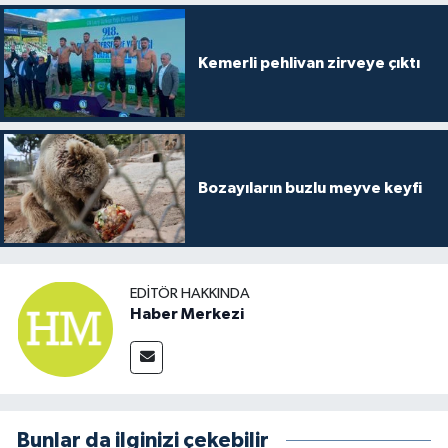
Kemerli pehlivan zirveye çıktı
Bozayıların buzlu meyve keyfi
EDITÖR HAKKINDA
Haber Merkezi
Bunlar da ilginizi çekebilir