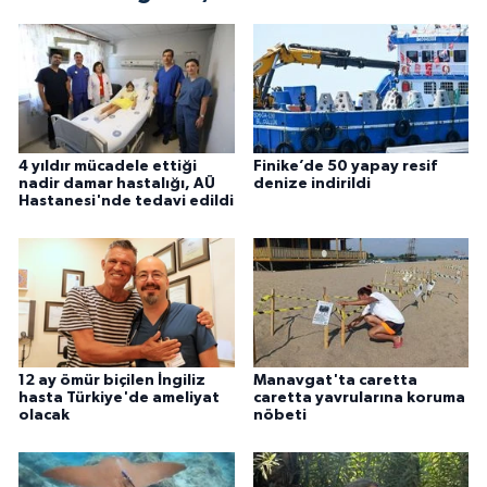
4 yıldır mücadele ettiği
Finike’de 50 yapay resif
nadir damar hastalığı, AÜ
denize indirildi
Hastanesi'nde tedavi edildi
12 ay ömür biçilen İngiliz
Manavgat'ta caretta
hasta Türkiye'de ameliyat
caretta yavrularına koruma
olacak
nöbeti