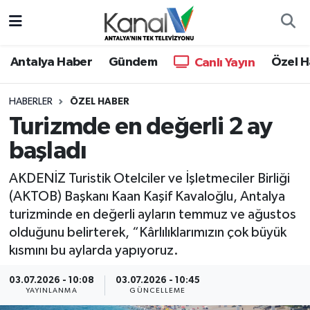
Ana Haber
Nöbetçi Eczaneler
Antalya Haber
Gündem
Özel H
Canlı Yayın
Antalya Haber
Hava Durumu
HABERLER
ÖZEL HABER
Turizmde en değerli 2 ay
Dünya
Trafik Durumu
başladı
Eğitim
Süper Lig Puan Durumu ve Fikstür
AKDENİZ Turistik Otelciler ve İşletmeciler Birliği
Ekonomi
Tüm Manşetler
(AKTOB) Başkanı Kaan Kaşif Kavaloğlu, Antalya
turizminde en değerli ayların temmuz ve ağustos
Gündem
Son Dakika Haberleri
olduğunu belirterek, “Kârlılıklarımızın çok büyük
kısmını bu aylarda yapıyoruz.
Günün Manşetleri
Haber Arşivi
03.07.2026 - 10:08
03.07.2026 - 10:45
YAYINLANMA
GÜNCELLEME
Haber Kuşakları