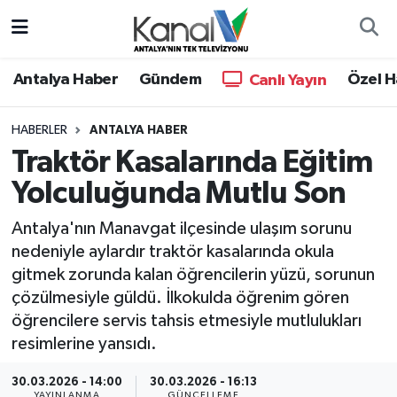
Ana Haber
Nöbetçi Eczaneler
Antalya Haber
Gündem
Özel H
Canlı Yayın
Antalya Haber
Hava Durumu
HABERLER
ANTALYA HABER
Traktör Kasalarında Eğitim
Dünya
Trafik Durumu
Yolculuğunda Mutlu Son
Eğitim
Süper Lig Puan Durumu ve Fikstür
Antalya'nın Manavgat ilçesinde ulaşım sorunu
Ekonomi
Tüm Manşetler
nedeniyle aylardır traktör kasalarında okula
gitmek zorunda kalan öğrencilerin yüzü, sorunun
Gündem
Son Dakika Haberleri
çözülmesiyle güldü. İlkokulda öğrenim gören
öğrencilere servis tahsis etmesiyle mutlulukları
Günün Manşetleri
Haber Arşivi
resimlerine yansıdı.
Haber Kuşakları
30.03.2026 - 14:00
30.03.2026 - 16:13
YAYINLANMA
GÜNCELLEME