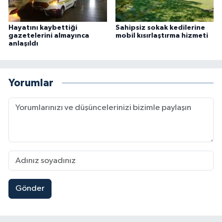
Hayatını kaybettiği
Sahipsiz sokak kedilerine
gazetelerini almayınca
mobil kısırlaştırma hizmeti
anlaşıldı
Yorumlar
Gönder