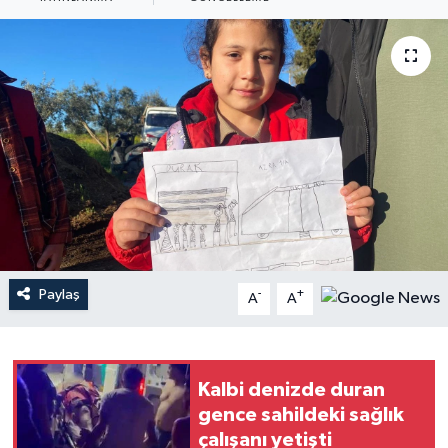
Haberler
KANALV Spor
Kültür Sanat
Magazin
Öğle Bülteni
Sağlık
Paylaş
-
+
A
A
Siyaset
Kalbi denizde duran
Sosyal medya
gence sahildeki sağlık
çalışanı yetişti
Spor