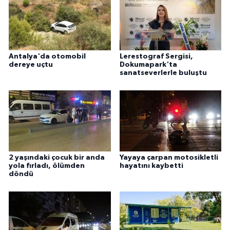
Antalya'da otomobil
Lerestograf Sergisi,
dereye uçtu
Dokumapark'ta
sanatseverlerle buluştu
2 yaşındaki çocuk bir anda
Yayaya çarpan motosikletli
yola fırladı, ölümden
hayatını kaybetti
döndü