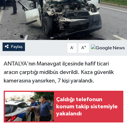
Haberler
KANALV Spor
Kültür Sanat
Paylaş
-
+
A
A
Magazin
ANTALYA'nın Manavgat ilçesinde hafif ticari
Öğle Bülteni
aracın çarptığı midibüs devrildi. Kaza güvenlik
kamerasına yansırken, 7 kişi yaralandı.
Sağlık
Siyaset
Çaldığı telefonun
konum takip sistemiyle
Sosyal medya
yakalandı
Spor