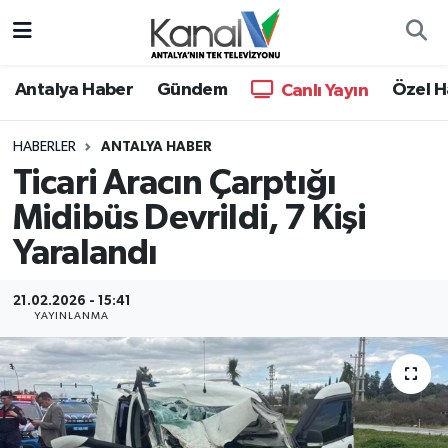
Ana Haber
Nöbetçi Eczaneler
Antalya Haber
Gündem
Özel H
Canlı Yayın
Antalya Haber
Hava Durumu
HABERLER
ANTALYA HABER
Ticari Aracın Çarptığı
Dünya
Trafik Durumu
Midibüs Devrildi, 7 Kişi
Eğitim
Süper Lig Puan Durumu ve Fikstür
Yaralandı
Ekonomi
Tüm Manşetler
21.02.2026 - 15:41
YAYINLANMA
Gündem
Son Dakika Haberleri
Günün Manşetleri
Haber Arşivi
Haber Kuşakları