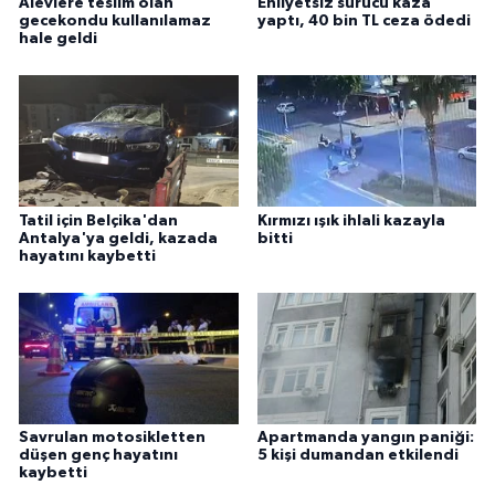
Alevlere teslim olan
Ehliyetsiz sürücü kaza
gecekondu kullanılamaz
yaptı, 40 bin TL ceza ödedi
hale geldi
Tatil için Belçika'dan
Kırmızı ışık ihlali kazayla
Antalya'ya geldi, kazada
bitti
hayatını kaybetti
Savrulan motosikletten
Apartmanda yangın paniği:
düşen genç hayatını
5 kişi dumandan etkilendi
kaybetti