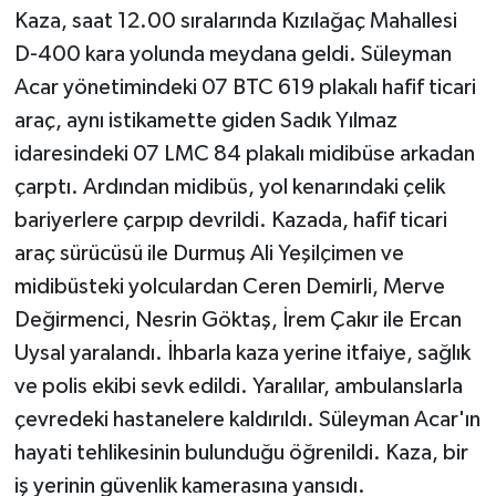
Kaza, saat 12.00 sıralarında Kızılağaç Mahallesi
Teknoloji
D-400 kara yolunda meydana geldi. Süleyman
Acar yönetimindeki 07 BTC 619 plakalı hafif ticari
Televizyon
araç, aynı istikamette giden Sadık Yılmaz
idaresindeki 07 LMC 84 plakalı midibüse arkadan
Turizm
çarptı. Ardından midibüs, yol kenarındaki çelik
bariyerlere çarpıp devrildi. Kazada, hafif ticari
Yaşam
araç sürücüsü ile Durmuş Ali Yeşilçimen ve
midibüsteki yolculardan Ceren Demirli, Merve
Değirmenci, Nesrin Göktaş, İrem Çakır ile Ercan
Uysal yaralandı. İhbarla kaza yerine itfaiye, sağlık
ve polis ekibi sevk edildi. Yaralılar, ambulanslarla
çevredeki hastanelere kaldırıldı. Süleyman Acar'ın
hayati tehlikesinin bulunduğu öğrenildi. Kaza, bir
iş yerinin güvenlik kamerasına yansıdı.