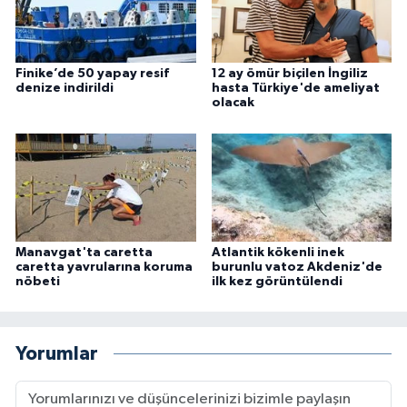
Finike’de 50 yapay resif
12 ay ömür biçilen İngiliz
denize indirildi
hasta Türkiye'de ameliyat
olacak
Manavgat'ta caretta
Atlantik kökenli inek
caretta yavrularına koruma
burunlu vatoz Akdeniz'de
nöbeti
ilk kez görüntülendi
Yorumlar