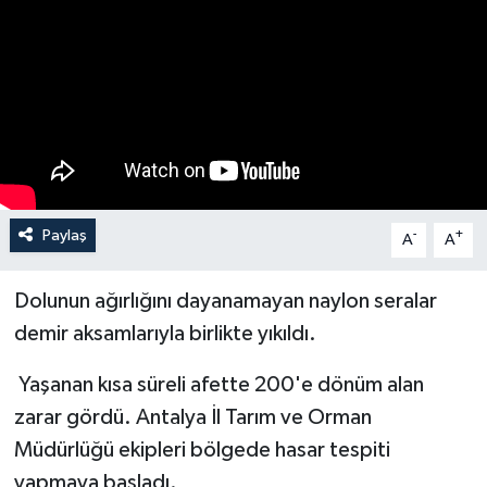
Haberler
KANALV Spor
Kültür Sanat
Magazin
Paylaş
-
+
A
A
Öğle Bülteni
Dolunun ağırlığını dayanamayan naylon seralar
Sağlık
demir aksamlarıyla birlikte yıkıldı.
Siyaset
Yaşanan kısa süreli afette 200'e dönüm alan
zarar gördü. Antalya İl Tarım ve Orman
Sosyal medya
Müdürlüğü ekipleri bölgede hasar tespiti
yapmaya başladı.
Spor