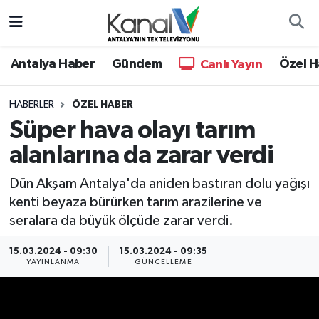
Ana Haber
Nöbetçi Eczaneler
Antalya Haber
Gündem
Özel H
Canlı Yayın
Antalya Haber
Hava Durumu
HABERLER
ÖZEL HABER
Süper hava olayı tarım
Dünya
Trafik Durumu
alanlarına da zarar verdi
Eğitim
Süper Lig Puan Durumu ve Fikstür
Dün Akşam Antalya'da aniden bastıran dolu yağışı
Ekonomi
Tüm Manşetler
kenti beyaza bürürken tarım arazilerine ve
seralara da büyük ölçüde zarar verdi.
Gündem
Son Dakika Haberleri
15.03.2024 - 09:30
15.03.2024 - 09:35
YAYINLANMA
GÜNCELLEME
Günün Manşetleri
Haber Arşivi
Haber Kuşakları