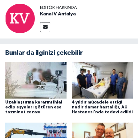
EDITÖR HAKKINDA
Kanal V Antalya
Bunlar da ilginizi çekebilir
Uzaklaştırma kararını ihlal
4 yıldır mücadele ettiği
edip eşyaları götüren eşe
nadir damar hastalığı, AÜ
tazminat cezası
Hastanesi'nde tedavi edildi