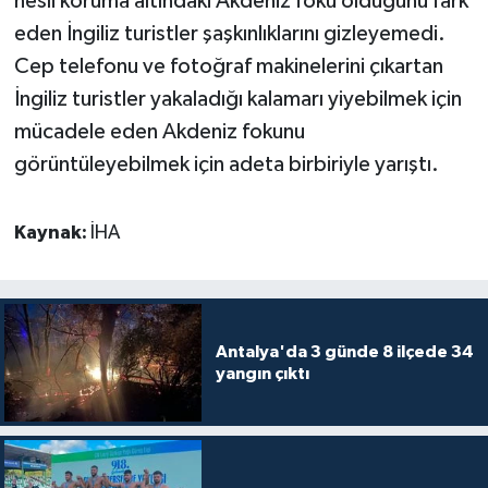
nesli koruma altındaki Akdeniz foku olduğunu fark
eden İngiliz turistler şaşkınlıklarını gizleyemedi.
Teknoloji
Cep telefonu ve fotoğraf makinelerini çıkartan
İngiliz turistler yakaladığı kalamarı yiyebilmek için
Televizyon
mücadele eden Akdeniz fokunu
Turizm
görüntüleyebilmek için adeta birbiriyle yarıştı.
Yaşam
Kaynak:
İHA
Antalya'da 3 günde 8 ilçede 34
yangın çıktı