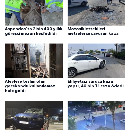
Aspendos'ta 2 bin 400 yıllık
Motosiklettekileri
güreşçi mezarı keşfedildi
metrelerce savuran kaza
Alevlere teslim olan
Ehliyetsiz sürücü kaza
gecekondu kullanılamaz
yaptı, 40 bin TL ceza ödedi
hale geldi