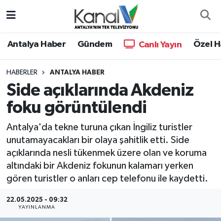
Ana Haber
Nöbetçi Eczaneler
Antalya Haber
Gündem
Özel H
Canlı Yayın
Antalya Haber
Hava Durumu
HABERLER
ANTALYA HABER
Side açıklarında Akdeniz
Dünya
Trafik Durumu
foku görüntülendi
Eğitim
Süper Lig Puan Durumu ve Fikstür
Antalya'da tekne turuna çıkan İngiliz turistler
Ekonomi
Tüm Manşetler
unutamayacakları bir olaya şahitlik etti. Side
açıklarında nesli tükenmek üzere olan ve koruma
Gündem
Son Dakika Haberleri
altındaki bir Akdeniz fokunun kalamarı yerken
gören turistler o anları cep telefonu ile kaydetti.
Günün Manşetleri
Haber Arşivi
22.05.2025 - 09:32
YAYINLANMA
Haber Kuşakları