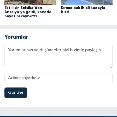
Tatil için Belçika'dan
Kırmızı ışık ihlali kazayla
Antalya'ya geldi, kazada
bitti
hayatını kaybetti
Yorumlar
Gönder