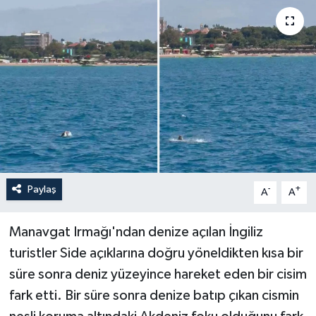
Haberler
KANALV Spor
Kültür Sanat
Magazin
Öğle Bülteni
Paylaş
-
+
A
A
Sağlık
Manavgat Irmağı'ndan denize açılan İngiliz
Siyaset
turistler Side açıklarına doğru yöneldikten kısa bir
süre sonra deniz yüzeyince hareket eden bir cisim
Sosyal medya
fark etti. Bir süre sonra denize batıp çıkan cismin
Spor