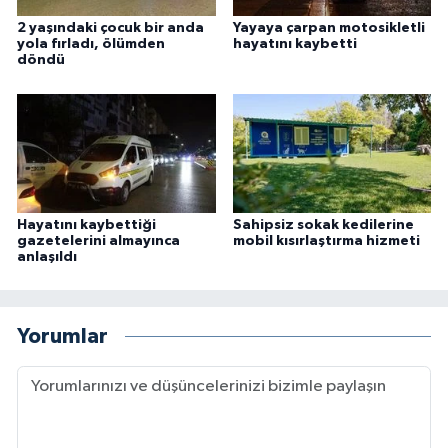
2 yaşındaki çocuk bir anda
Yayaya çarpan motosikletli
yola fırladı, ölümden
hayatını kaybetti
döndü
Hayatını kaybettiği
Sahipsiz sokak kedilerine
gazetelerini almayınca
mobil kısırlaştırma hizmeti
anlaşıldı
Yorumlar