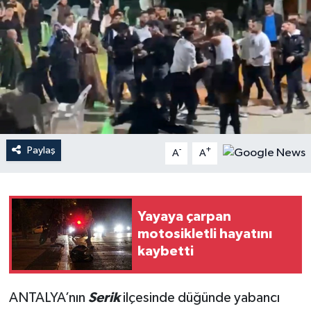
Haberler
KANALV Spor
Kültür Sanat
Magazin
Paylaş
-
+
A
A
Öğle Bülteni
Sağlık
Yayaya çarpan
motosikletli hayatını
Siyaset
kaybetti
Sosyal medya
ANTALYA’nın
Serik
ilçesinde düğünde yabancı
Spor