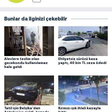
Bunlar da ilginizi çekebilir
Alevlere teslim olan
Ehliyetsiz sürücü kaza
gecekondu kullanılamaz
yaptı, 40 bin TL ceza ödedi
hale geldi
Tatil için Belçika'dan
Kırmızı ışık ihlali kazayla