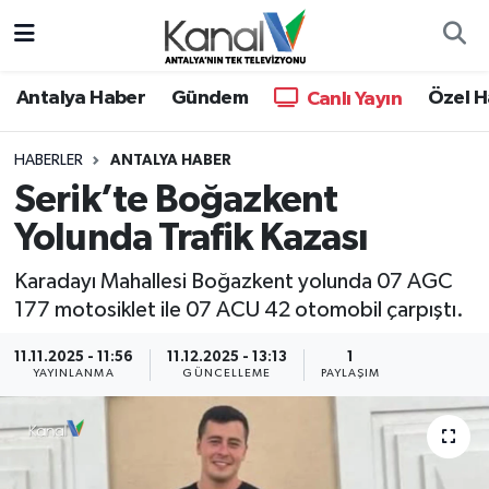
Ana Haber
Nöbetçi Eczaneler
Antalya Haber
Gündem
Özel H
Canlı Yayın
Antalya Haber
Hava Durumu
HABERLER
ANTALYA HABER
Serik’te Boğazkent
Dünya
Trafik Durumu
Yolunda Trafik Kazası
Eğitim
Süper Lig Puan Durumu ve Fikstür
Karadayı Mahallesi Boğazkent yolunda 07 AGC
Ekonomi
Tüm Manşetler
177 motosiklet ile 07 ACU 42 otomobil çarpıştı.
11.11.2025 - 11:56
11.12.2025 - 13:13
1
Gündem
Son Dakika Haberleri
YAYINLANMA
GÜNCELLEME
PAYLAŞIM
Günün Manşetleri
Haber Arşivi
Haber Kuşakları