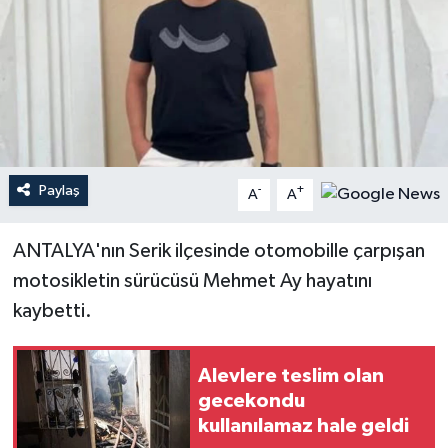
Haberler
KANALV Spor
Kültür Sanat
Magazin
Paylaş
-
+
A
A
Öğle Bülteni
ANTALYA'nın Serik ilçesinde otomobille çarpışan
motosikletin sürücüsü Mehmet Ay hayatını
Sağlık
kaybetti.
Siyaset
Alevlere teslim olan
Sosyal medya
gecekondu
kullanılamaz hale geldi
Spor