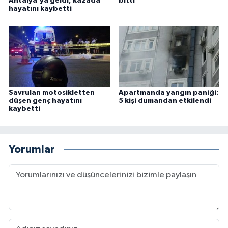
Antalya'ya geldi, kazada
bitti
hayatını kaybetti
Savrulan motosikletten
Apartmanda yangın paniği:
düşen genç hayatını
5 kişi dumandan etkilendi
kaybetti
Yorumlar