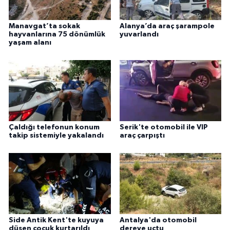
Manavgat’ta sokak
Alanya’da araç şarampole
hayvanlarına 75 dönümlük
yuvarlandı
yaşam alanı
Çaldığı telefonun konum
Serik'te otomobil ile VIP
takip sistemiyle yakalandı
araç çarpıştı
Side Antik Kent'te kuyuya
Antalya'da otomobil
düşen çocuk kurtarıldı
dereye uçtu