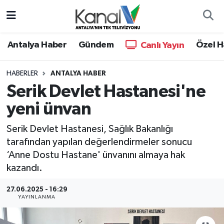
Ana Haber
Nöbetçi Eczaneler
Antalya Haber
Gündem
Özel H
Canlı Yayın
Antalya Haber
Hava Durumu
HABERLER
ANTALYA HABER
Serik Devlet Hastanesi'ne
Dünya
Trafik Durumu
yeni ünvan
Eğitim
Süper Lig Puan Durumu ve Fikstür
Serik Devlet Hastanesi, Sağlık Bakanlığı
Ekonomi
Tüm Manşetler
tarafından yapılan değerlendirmeler sonucu
‘Anne Dostu Hastane' ünvanını almaya hak
Gündem
Son Dakika Haberleri
kazandı.
27.06.2025 - 16:29
Günün Manşetleri
Haber Arşivi
YAYINLANMA
Haber Kuşakları