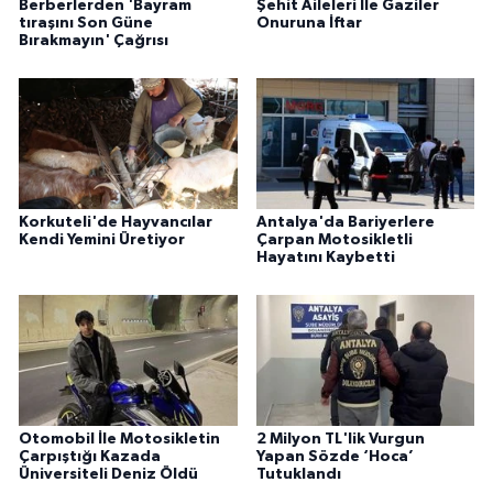
Berberlerden 'Bayram
Şehit Aileleri İle Gaziler
tıraşını Son Güne
Onuruna İftar
Bırakmayın' Çağrısı
Korkuteli'de Hayvancılar
Antalya'da Bariyerlere
Kendi Yemini Üretiyor
Çarpan Motosikletli
Hayatını Kaybetti
Otomobil İle Motosikletin
2 Milyon TL'lik Vurgun
Çarpıştığı Kazada
Yapan Sözde ‘Hoca’
Üniversiteli Deniz Öldü
Tutuklandı