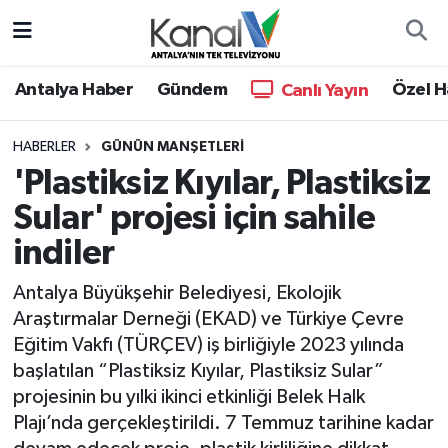
Ana Haber
Nöbetçi Eczaneler
Antalya Haber
Gündem
Özel H
Canlı Yayın
Antalya Haber
Hava Durumu
HABERLER
GÜNÜN MANŞETLERI
'Plastiksiz Kıyılar, Plastiksiz
Dünya
Trafik Durumu
Sular' projesi için sahile
Eğitim
Süper Lig Puan Durumu ve Fikstür
indiler
Ekonomi
Tüm Manşetler
Antalya Büyükşehir Belediyesi, Ekolojik
Araştırmalar Derneği (EKAD) ve Türkiye Çevre
Gündem
Son Dakika Haberleri
Eğitim Vakfı (TÜRÇEV) iş birliğiyle 2023 yılında
başlatılan “Plastiksiz Kıyılar, Plastiksiz Sular”
Günün Manşetleri
Haber Arşivi
projesinin bu yılki ikinci etkinliği Belek Halk
Plajı’nda gerçekleştirildi. 7 Temmuz tarihine kadar
Haber Kuşakları