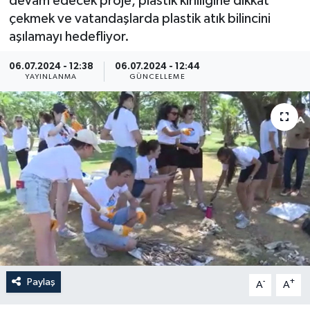
devam edecek proje, plastik kirliliğine dikkat
çekmek ve vatandaşlarda plastik atık bilincini
Haberler
aşılamayı hedefliyor.
KANALV Spor
06.07.2024 - 12:38
06.07.2024 - 12:44
YAYINLANMA
GÜNCELLEME
Kültür Sanat
Magazin
Öğle Bülteni
Sağlık
Siyaset
Sosyal medya
Paylaş
-
+
A
A
Spor