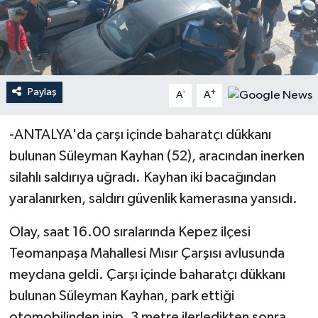
Haberler
KANALV Spor
Paylaş
-
+
A
A
Kültür Sanat
-ANTALYA'da çarşı içinde baharatçı dükkanı
Magazin
bulunan Süleyman Kayhan (52), aracından inerken
Öğle Bülteni
silahlı saldırıya uğradı. Kayhan iki bacağından
yaralanırken, saldırı güvenlik kamerasına yansıdı.
Sağlık
Olay, saat 16.00 sıralarında Kepez ilçesi
Siyaset
Teomanpaşa Mahallesi Mısır Çarşısı avlusunda
meydana geldi. Çarşı içinde baharatçı dükkanı
Sosyal medya
bulunan Süleyman Kayhan, park ettiği
Spor
otomobilinden inip, 3 metre ilerledikten sonra