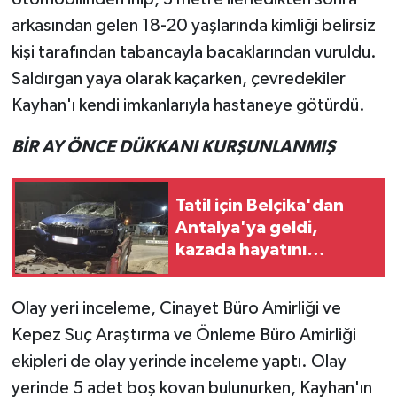
arkasından gelen 18-20 yaşlarında kimliği belirsiz
Teknoloji
kişi tarafından tabancayla bacaklarından vuruldu.
Saldırgan yaya olarak kaçarken, çevredekiler
Televizyon
Kayhan'ı kendi imkanlarıyla hastaneye götürdü.
Turizm
BİR AY ÖNCE DÜKKANI KURŞUNLANMIŞ
Yaşam
Tatil için Belçika'dan
Antalya'ya geldi,
kazada hayatını
kaybetti
Olay yeri inceleme, Cinayet Büro Amirliği ve
Kepez Suç Araştırma ve Önleme Büro Amirliği
ekipleri de olay yerinde inceleme yaptı. Olay
yerinde 5 adet boş kovan bulunurken, Kayhan'ın