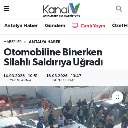
Ana Haber
Nöbetçi Eczaneler
Antalya Haber
Gündem
Özel H
Canlı Yayın
Antalya Haber
Hava Durumu
HABERLER
ANTALYA HABER
Otomobiline Binerken
Dünya
Trafik Durumu
Silahlı Saldırıya Uğradı
Eğitim
Süper Lig Puan Durumu ve Fikstür
14.03.2026 - 10:51
18.03.2026 - 13:47
Ekonomi
Tüm Manşetler
YAYINLANMA
GÜNCELLEME
Gündem
Son Dakika Haberleri
Günün Manşetleri
Haber Arşivi
Haber Kuşakları