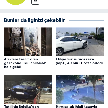
Bunlar da ilginizi çekebilir
Alevlere teslim olan
Ehliyetsiz sürücü kaza
gecekondu kullanılamaz
yaptı, 40 bin TL ceza ödedi
hale geldi
Tatil için Belçika'dan
Kırmızı ışık ihlali kazayla