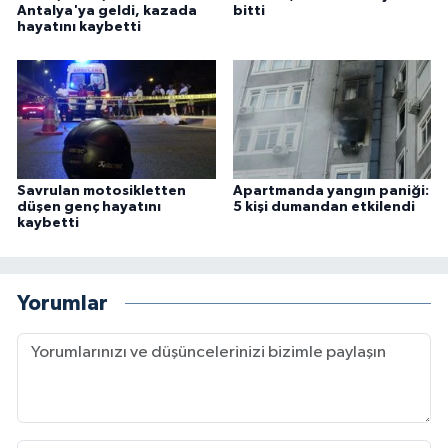
Antalya'ya geldi, kazada
bitti
hayatını kaybetti
Savrulan motosikletten
Apartmanda yangın paniği:
düşen genç hayatını
5 kişi dumandan etkilendi
kaybetti
Yorumlar