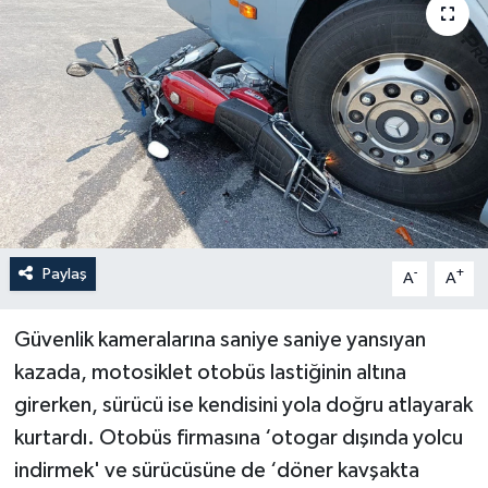
Haberler
KANALV Spor
Kültür Sanat
Magazin
Öğle Bülteni
Paylaş
-
+
A
A
Sağlık
Güvenlik kameralarına saniye saniye yansıyan
kazada, motosiklet otobüs lastiğinin altına
Siyaset
girerken, sürücü ise kendisini yola doğru atlayarak
Sosyal medya
kurtardı. Otobüs firmasına ‘otogar dışında yolcu
indirmek' ve sürücüsüne de ‘döner kavşakta
Spor