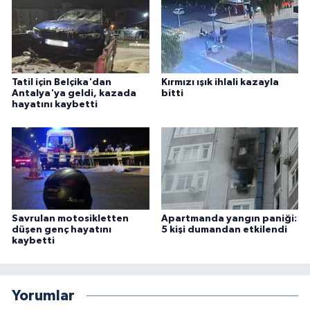
Tatil için Belçika'dan
Kırmızı ışık ihlali kazayla
Antalya'ya geldi, kazada
bitti
hayatını kaybetti
Savrulan motosikletten
Apartmanda yangın paniği:
düşen genç hayatını
5 kişi dumandan etkilendi
kaybetti
Yorumlar