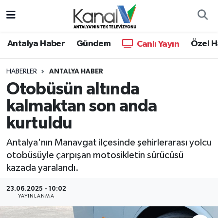
Ana Haber
Nöbetçi Eczaneler
Antalya Haber
Gündem
Özel H
Canlı Yayın
Antalya Haber
Hava Durumu
HABERLER
ANTALYA HABER
Otobüsün altında
Dünya
Trafik Durumu
kalmaktan son anda
Eğitim
Süper Lig Puan Durumu ve Fikstür
kurtuldu
Ekonomi
Tüm Manşetler
Antalya'nın Manavgat ilçesinde şehirlerarası yolcu
otobüsüyle çarpışan motosikletin sürücüsü
Gündem
Son Dakika Haberleri
kazada yaralandı.
Günün Manşetleri
Haber Arşivi
23.06.2025 - 10:02
YAYINLANMA
Haber Kuşakları