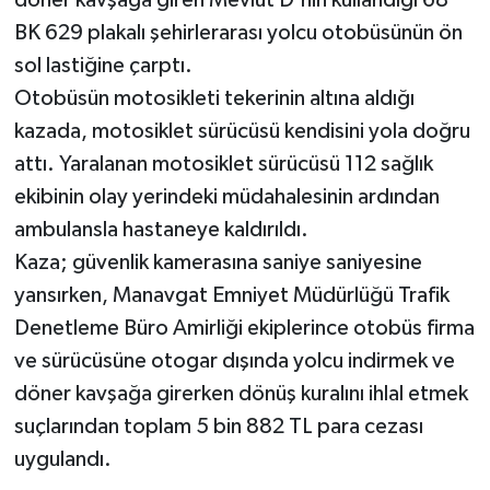
döner kavşağa giren Mevlüt D'nin kullandığı 68
BK 629 plakalı şehirlerarası yolcu otobüsünün ön
sol lastiğine çarptı.
Otobüsün motosikleti tekerinin altına aldığı
kazada, motosiklet sürücüsü kendisini yola doğru
attı. Yaralanan motosiklet sürücüsü 112 sağlık
ekibinin olay yerindeki müdahalesinin ardından
ambulansla hastaneye kaldırıldı.
Kaza; güvenlik kamerasına saniye saniyesine
yansırken, Manavgat Emniyet Müdürlüğü Trafik
Denetleme Büro Amirliği ekiplerince otobüs firma
ve sürücüsüne otogar dışında yolcu indirmek ve
döner kavşağa girerken dönüş kuralını ihlal etmek
suçlarından toplam 5 bin 882 TL para cezası
uygulandı.