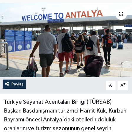
Haberler
KANALV Spor
Kültür Sanat
Magazin
Öğle Bülteni
Paylaş
-
+
A
A
Sağlık
Siyaset
Türkiye Seyahat Acentaları Birliği (TÜRSAB)
Başkan Başdanışmanı turizmci Hamit Kuk, Kurban
Sosyal medya
Bayramı öncesi Antalya'daki otellerin doluluk
oranlarını ve turizm sezonunun genel seyrini
Spor