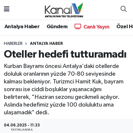
Ana Haber
Nöbetçi Eczaneler
Antalya Haber
Gündem
Özel H
Canlı Yayın
Antalya Haber
Hava Durumu
HABERLER
ANTALYA HABER
Oteller hedefi tutturamadı
Dünya
Trafik Durumu
Kurban Bayramı öncesi Antalya'daki otellerde
Eğitim
Süper Lig Puan Durumu ve Fikstür
doluluk oranlarının yüzde 70-80 seviyesinde
kalması bekleniyor. Turizmci Hamit Kuk, bayram
Ekonomi
Tüm Manşetler
sonrası ise ciddi boşluklar yaşanacağını
belirterek, "Haziran sezonu gecikmeli açılıyor.
Gündem
Son Dakika Haberleri
Aslında hedefimiz yüzde 100 doluluktu ama
ulaşamadık" dedi.
Günün Manşetleri
Haber Arşivi
04.06.2025 - 11:33
Haber Kuşakları
YAYINLANMA