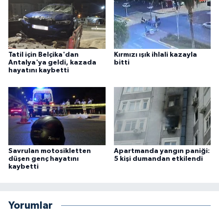
Tatil için Belçika'dan
Kırmızı ışık ihlali kazayla
Antalya'ya geldi, kazada
bitti
hayatını kaybetti
Savrulan motosikletten
Apartmanda yangın paniği:
düşen genç hayatını
5 kişi dumandan etkilendi
kaybetti
Yorumlar