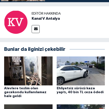
EDITÖR HAKKINDA
Kanal V Antalya
Bunlar da ilginizi çekebilir
Alevlere teslim olan
Ehliyetsiz sürücü kaza
gecekondu kullanılamaz
yaptı, 40 bin TL ceza ödedi
hale geldi