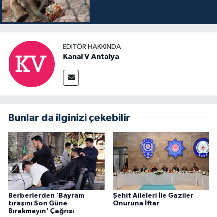
EDITÖR HAKKINDA
Kanal V Antalya
Bunlar da ilginizi çekebilir
Berberlerden 'Bayram
Şehit Aileleri İle Gaziler
tıraşını Son Güne
Onuruna İftar
Bırakmayın' Çağrısı