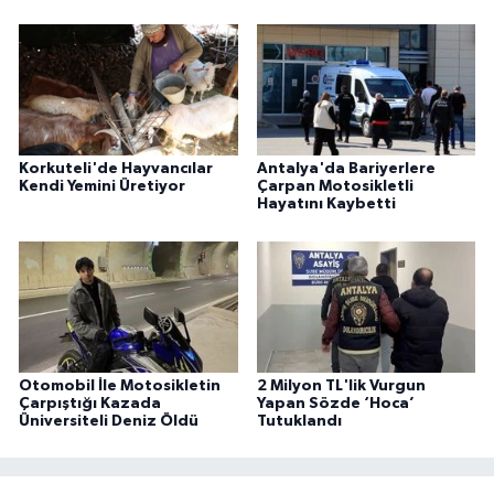
Korkuteli'de Hayvancılar
Antalya'da Bariyerlere
Kendi Yemini Üretiyor
Çarpan Motosikletli
Hayatını Kaybetti
Otomobil İle Motosikletin
2 Milyon TL'lik Vurgun
Çarpıştığı Kazada
Yapan Sözde ‘Hoca’
Üniversiteli Deniz Öldü
Tutuklandı