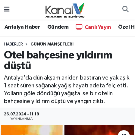
Ana Haber
Nöbetçi Eczaneler
Antalya Haber
Gündem
Özel H
Canlı Yayın
Antalya Haber
Hava Durumu
HABERLER
GÜNÜN MANŞETLERI
Otel bahçesine yıldırım
Dünya
Trafik Durumu
düştü
Eğitim
Süper Lig Puan Durumu ve Fikstür
Antalya'da dün akşam aniden bastıran ve yaklaşık
Ekonomi
Tüm Manşetler
1 saat süren sağanak yağış hayatı adeta felç etti.
Yolların göle döndüğü yağışta ise bir otelin
Gündem
Son Dakika Haberleri
bahçesine yıldırım düştü ve yangın çıktı.
26.07.2024 - 11:18
Günün Manşetleri
Haber Arşivi
YAYINLANMA
Haber Kuşakları