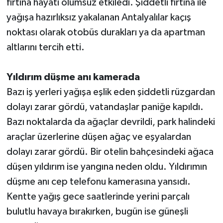
fırtına hayatı olumsuz etkiledi. Şiddetli fırtına ile
yağışa hazırlıksız yakalanan Antalyalılar kaçış
Teknoloji
noktası olarak otobüs durakları ya da apartman
altlarını tercih etti.
Televizyon
Turizm
Yıldırım düşme anı kamerada
Bazı iş yerleri yağışa eşlik eden şiddetli rüzgardan
Yaşam
dolayı zarar gördü, vatandaşlar paniğe kapıldı.
Bazı noktalarda da ağaçlar devrildi, park halindeki
araçlar üzerlerine düşen ağaç ve eşyalardan
dolayı zarar gördü. Bir otelin bahçesindeki ağaca
düşen yıldırım ise yangına neden oldu. Yıldırımın
düşme anı cep telefonu kamerasına yansıdı.
Kentte yağış gece saatlerinde yerini parçalı
bulutlu havaya bırakırken, bugün ise güneşli