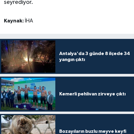
seyrediyor.
Kaynak:
İHA
Antalya'da 3 günde 8 ilçede 34
yangın çıktı
Kemerli pehlivan zirveye çıktı
Bozayıların buzlu meyve keyfi