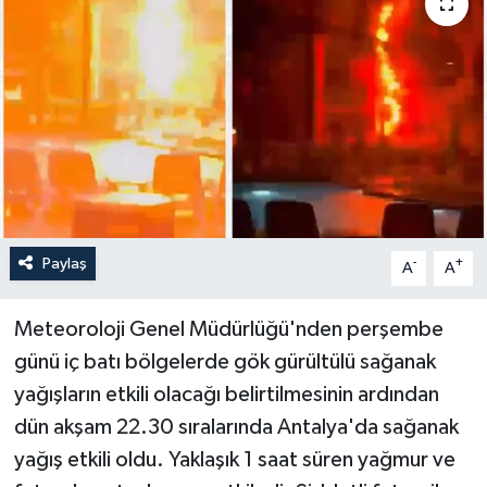
Haberler
KANALV Spor
Kültür Sanat
Magazin
Öğle Bülteni
Paylaş
-
+
A
A
Sağlık
Meteoroloji Genel Müdürlüğü'nden perşembe
günü iç batı bölgelerde gök gürültülü sağanak
Siyaset
yağışların etkili olacağı belirtilmesinin ardından
dün akşam 22.30 sıralarında Antalya'da sağanak
Sosyal medya
yağış etkili oldu. Yaklaşık 1 saat süren yağmur ve
Spor