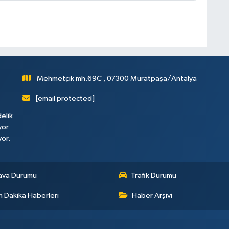
Mehmetçik mh.69C , 07300 Muratpaşa/Antalya
[email protected]
elik
yor
yor.
ava Durumu
Trafik Durumu
 Dakika Haberleri
Haber Arşivi