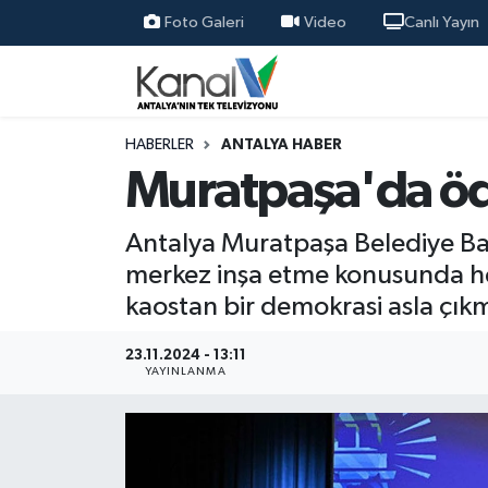
Foto Galeri
Video
Canlı Yayın
Ana Haber
Nöbetçi Eczaneler
Antalya Haber
Hava Durumu
HABERLER
ANTALYA HABER
Muratpaşa'da ödü
Dünya
Trafik Durumu
Antalya Muratpaşa Belediye Baş
Eğitim
Süper Lig Puan Durumu ve Fikstür
merkez inşa etme konusunda h
kaostan bir demokrasi asla çık
Ekonomi
Tüm Manşetler
23.11.2024 - 13:11
Gündem
Son Dakika Haberleri
YAYINLANMA
Günün Manşetleri
Haber Arşivi
Haber Kuşakları