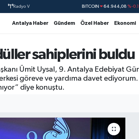
Radyo V
BITCOIN
64.944,08
%-0.
DOLAR
47,7436
%0.1
Antalya Haber
Gündem
Özel Haber
Ekonomi
EURO
55,2510
%0.3
STERLİN
64,4811
%0.3
ller sahiplerini buldu
GRAM ALTIN
6660.55
%0.0
BİST100
13.779
%-1
kanı Ümit Uysal, 9. Antalya Edebiyat Günl
erkesi göreve ve yardıma davet ediyorum
mıyor” diye konuştu.