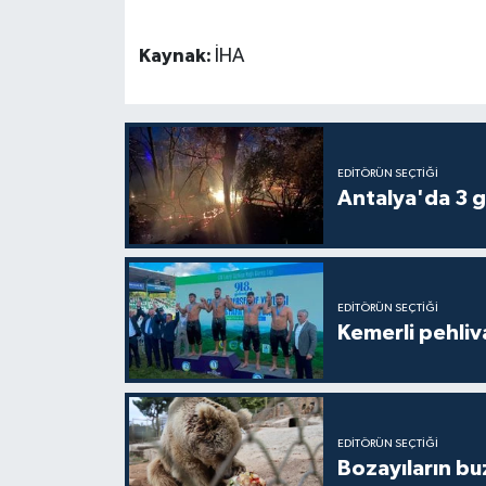
Kaynak:
İHA
EDITÖRÜN SEÇTIĞI
Antalya'da 3 g
EDITÖRÜN SEÇTIĞI
Kemerli pehliva
EDITÖRÜN SEÇTIĞI
Bozayıların bu