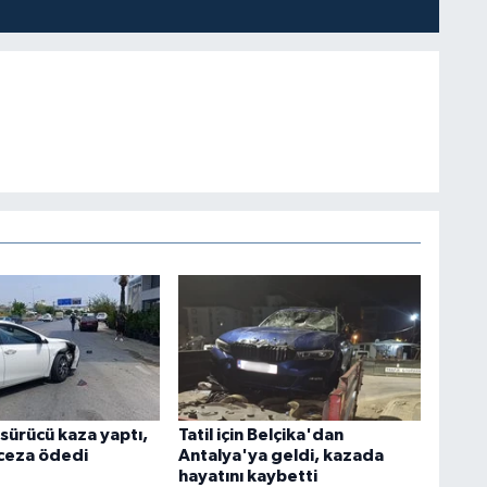
 sürücü kaza yaptı,
Tatil için Belçika'dan
 ceza ödedi
Antalya'ya geldi, kazada
hayatını kaybetti