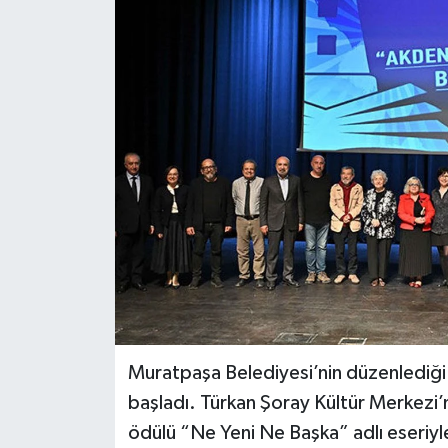
Haberler
KANALV Spor
Kültür Sanat
Magazin
Öğle Bülteni
Sağlık
Siyaset
Muratpaşa Belediyesi’nin düzenlediği 
Sosyal medya
başladı. Türkan Şoray Kültür Merkezi
ödülü “Ne Yeni Ne Başka” adlı eseriyle 
Spor