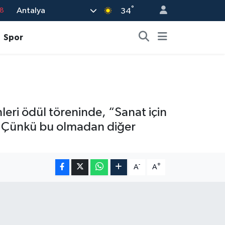
°
Antalya
18
34
8
Spor
2
8
3
4
eri ödül töreninde, “Sanat için
. Çünkü bu olmadan diğer
-
+
A
A