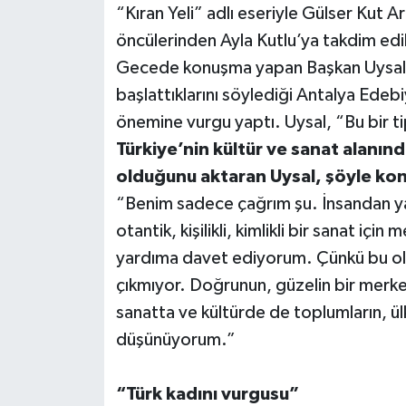
“Kıran Yeli” adlı eseriyle Gülser Kut 
öncülerinden Ayla Kutlu’ya takdim edil
Teknoloji
Gecede konuşma yapan Başkan Uysal, ‘İ
Televizyon
başlattıklarını söylediği Antalya Edebi
önemine vurgu yaptı. Uysal, “Bu bir ti
Turizm
Türkiye’nin kültür ve sanat alanınd
olduğunu aktaran Uysal, şöyle kon
Yaşam
“Benim sadece çağrım şu. İnsandan yana
otantik, kişilikli, kimlikli bir sanat i
yardıma davet ediyorum. Çünkü bu ol
çıkmıyor. Doğrunun, güzelin bir merk
sanatta ve kültürde de toplumların, ü
düşünüyorum.”
“Türk kadını vurgusu”