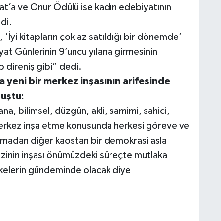
Arat’a ve Onur Ödülü ise kadın edebiyatının
di.
yi kitapların çok az satıldığı bir dönemde’
yat Günlerinin 9’uncu yılana girmesinin
p direniş gibi” dedi.
a yeni bir merkez inşasının arifesinde
uştu:
, bilimsel, düzgün, akli, samimi, sahici,
çin merkez inşa etme konusunda herkesi göreve ve
madan diğer kaostan bir demokrasi asla
ezinin inşası önümüzdeki süreçte mutlaka
lkelerin gündeminde olacak diye