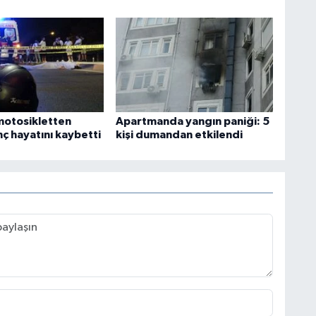
motosikletten
Apartmanda yangın paniği: 5
ç hayatını kaybetti
kişi dumandan etkilendi