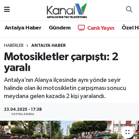
Ana Haber
Nöbetçi Eczaneler
Antalya Haber
Gündem
Özel H
Canlı Yayın
Antalya Haber
Hava Durumu
HABERLER
ANTALYA HABER
Motosikletler çarpıştı: 2
Dünya
Trafik Durumu
yaralı
Eğitim
Süper Lig Puan Durumu ve Fikstür
Antalya’nın Alanya ilçesinde aynı yönde seyir
Ekonomi
Tüm Manşetler
halinde olan iki motosikletin çarpışması sonucu
meydana gelen kazada 2 kişi yaralandı.
Gündem
Son Dakika Haberleri
23.04.2025 - 17:38
YAYINLANMA
Günün Manşetleri
Haber Arşivi
Haber Kuşakları