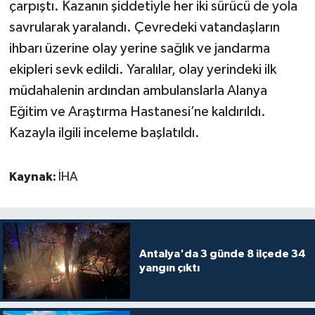
çarpıştı. Kazanın şiddetiyle her iki sürücü de yola
savrularak yaralandı. Çevredeki vatandaşların
Teknoloji
ihbarı üzerine olay yerine sağlık ve jandarma
ekipleri sevk edildi. Yaralılar, olay yerindeki ilk
Televizyon
müdahalenin ardından ambulanslarla Alanya
Turizm
Eğitim ve Araştırma Hastanesi’ne kaldırıldı.
Kazayla ilgili inceleme başlatıldı.
Yaşam
Kaynak:
İHA
Antalya'da 3 günde 8 ilçede 34
yangın çıktı