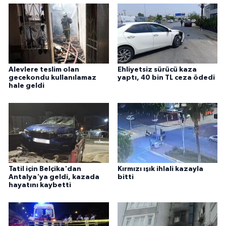
Alevlere teslim olan
Ehliyetsiz sürücü kaza
gecekondu kullanılamaz
yaptı, 40 bin TL ceza ödedi
hale geldi
Tatil için Belçika'dan
Kırmızı ışık ihlali kazayla
Antalya'ya geldi, kazada
bitti
hayatını kaybetti