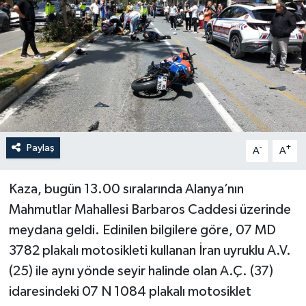
Haberler
KANALV Spor
Kültür Sanat
Magazin
Paylaş
-
+
A
A
Öğle Bülteni
Kaza, bugün 13.00 sıralarında Alanya’nın
Sağlık
Mahmutlar Mahallesi Barbaros Caddesi üzerinde
meydana geldi. Edinilen bilgilere göre, 07 MD
Siyaset
3782 plakalı motosikleti kullanan İran uyruklu A.V.
Sosyal medya
(25) ile aynı yönde seyir halinde olan A.Ç. (37)
idaresindeki 07 N 1084 plakalı motosiklet
Spor