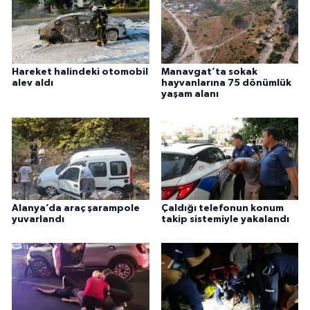
Hareket halindeki otomobil
Manavgat’ta sokak
alev aldı
hayvanlarına 75 dönümlük
yaşam alanı
Alanya’da araç şarampole
Çaldığı telefonun konum
yuvarlandı
takip sistemiyle yakalandı