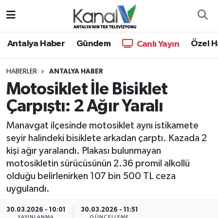
Ana Haber
Nöbetçi Eczaneler
Antalya Haber
Gündem
Özel H
Canlı Yayın
Antalya Haber
Hava Durumu
HABERLER
ANTALYA HABER
Motosiklet İle Bisiklet
Dünya
Trafik Durumu
Çarpıştı: 2 Ağır Yaralı
Eğitim
Süper Lig Puan Durumu ve Fikstür
Manavgat ilçesinde motosiklet aynı istikamete
Ekonomi
Tüm Manşetler
seyir halindeki bisiklete arkadan çarptı. Kazada 2
kişi ağır yaralandı. Plakası bulunmayan
Gündem
Son Dakika Haberleri
motosikletin sürücüsünün 2.36 promil alkollü
olduğu belirlenirken 107 bin 500 TL ceza
Günün Manşetleri
Haber Arşivi
uygulandı.
Haber Kuşakları
30.03.2026 - 10:01
30.03.2026 - 11:51
YAYINLANMA
GÜNCELLEME