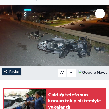
Haberler
KANALV Spor
Kültür Sanat
Magazin
Öğle Bülteni
Sağlık
Paylaş
-
+
A
A
Siyaset
Çaldığı telefonun
Sosyal medya
konum takip sistemiyle
yakalandı
Spor