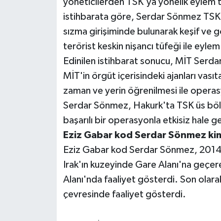
yöneticilerden TSK'ya yönelik eylem ta
istihbarata göre, Serdar Sönmez TSK'
Teknoloji
sızma girişiminde bulunarak keşif ve g
terörist keskin nişancı tüfeği ile eyle
Televizyon
Edinilen istihbarat sonucu, MİT Serda
Turizm
MİT'in örgüt içerisindeki ajanları vas
zaman ve yerin öğrenilmesi ile operas
Yaşam
Serdar Sönmez, Hakurk'ta TSK üs bölge
başarılı bir operasyonla etkisiz hale get
Eziz Gabar kod Serdar Sönmez ki
Eziz Gabar kod Serdar Sönmez, 2014 yı
Irak'ın kuzeyinde Gare Alanı'na geçere
Alanı'nda faaliyet gösterdi. Son olara
çevresinde faaliyet gösterdi.