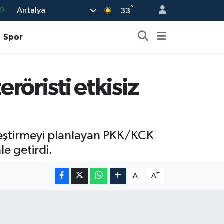
°
69
Antalya
33
06
Spor
02
.2
röristi etkisiz
32
8
kleştirmeyi planlayan PKK/KCK
e getirdi.
-
+
A
A