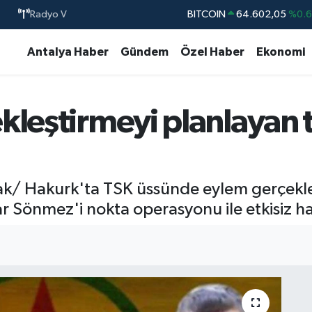
BITCOIN
64.602,05
%0.
Radyo V
DOLAR
47,6006
%0.
Antalya Haber
Gündem
Özel Haber
Ekonomi
EURO
55,0250
%0.
STERLİN
64,2398
%0
leştirmeyi planlayan te
GRAM ALTIN
6513.94
%0.
BİST100
13.768
%4
), Irak/ Hakurk'ta TSK üssünde eylem gerçe
Sönmez'i nokta operasyonu ile etkisiz hal