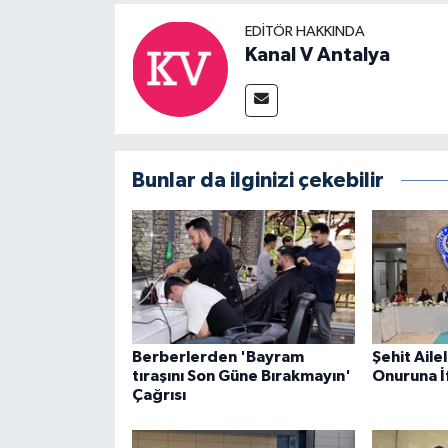
EDITÖR HAKKINDA
Kanal V Antalya
Bunlar da ilginizi çekebilir
Berberlerden 'Bayram
Şehit Ailel
tıraşını Son Güne Bırakmayın'
Onuruna İ
Çağrısı