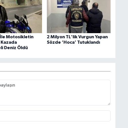
İle Motosikletin
2 Milyon TL'lik Vurgun Yapan
ı Kazada
Sözde ‘Hoca’ Tutuklandı
li Deniz Öldü