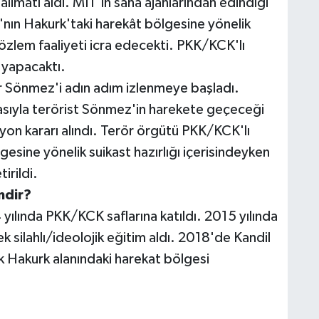
limatı aldı. MİT'in saha ajanlarından edindiği
nın Hakurk'taki harekât bölgesine yönelik
özlem faaliyeti icra edecekti. PKK/KCK'lı
m yapacaktı.
r Sönmez'i adın adım izlenmeye başladı.
ıtasıyla terörist Sönmez'in harekete geçeceği
yon kararı alındı. Terör örgütü PKK/KCK'lı
sine yönelik suikast hazırlığı içerisindeyken
irildi.
mdir?
lında PKK/KCK saflarına katıldı. 2015 yılında
k silahlı/ideolojik eğitim aldı. 2018'de Kandil
k Hakurk alanındaki harekat bölgesi