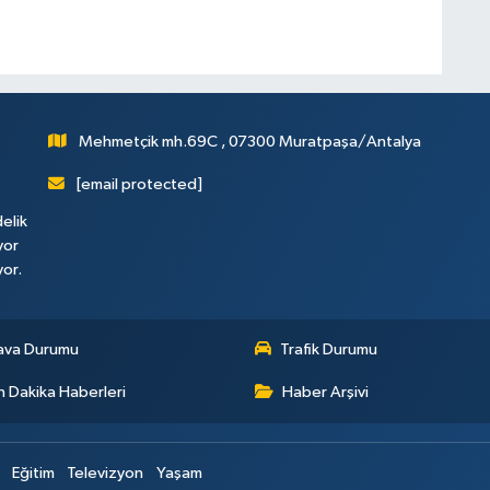
Mehmetçik mh.69C , 07300 Muratpaşa/Antalya
[email protected]
elik
yor
yor.
ava Durumu
Trafik Durumu
 Dakika Haberleri
Haber Arşivi
Eğitim
Televizyon
Yaşam