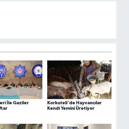
eri İle Gaziler
Korkuteli'de Hayvancılar
ftar
Kendi Yemini Üretiyor