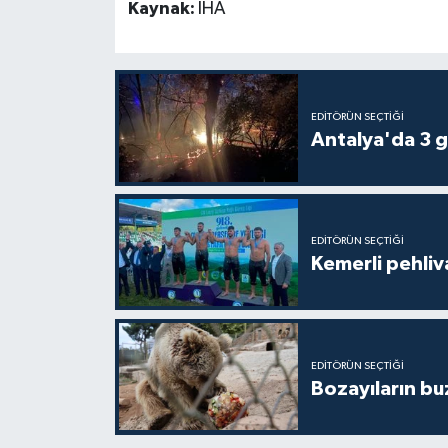
Kaynak:
İHA
EDITÖRÜN SEÇTIĞI
Antalya'da 3 g
EDITÖRÜN SEÇTIĞI
Kemerli pehliva
EDITÖRÜN SEÇTIĞI
Bozayıların bu