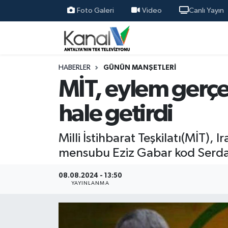
Foto Galeri
Video
Canlı Yayın
Ana Haber
Nöbetçi Eczaneler
Antalya Haber
Hava Durumu
HABERLER
GÜNÜN MANŞETLERI
MİT, eylem gerçek
Dünya
Trafik Durumu
hale getirdi
Eğitim
Süper Lig Puan Durumu ve Fikstür
Milli İstihbarat Teşkilatı(MİT
Ekonomi
Tüm Manşetler
mensubu Eziz Gabar kod Serdar 
Gündem
Son Dakika Haberleri
08.08.2024 - 13:50
YAYINLANMA
Günün Manşetleri
Haber Arşivi
Haber Kuşakları