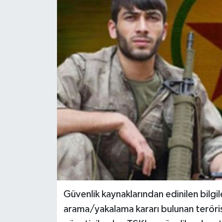
Haberler
KANALV Spor
Kültür Sanat
Magazin
Öğle Bülteni
Sağlık
Siyaset
Güvenlik kaynaklarından edinilen bilgi
Sosyal medya
arama/yakalama kararı bulunan terö
Spor