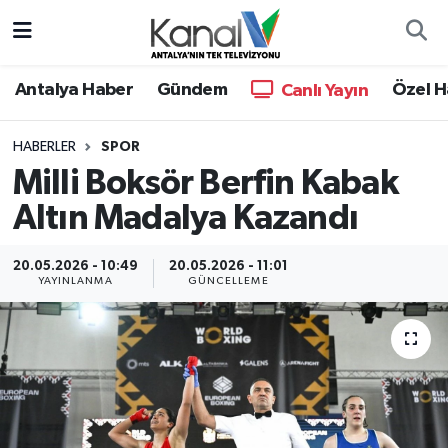
Ana Haber
Nöbetçi Eczaneler
Antalya Haber
Gündem
Özel H
Canlı Yayın
Antalya Haber
Hava Durumu
HABERLER
SPOR
Milli Boksör Berfin Kabak
Dünya
Trafik Durumu
Altın Madalya Kazandı
Eğitim
Süper Lig Puan Durumu ve Fikstür
20.05.2026 - 10:49
20.05.2026 - 11:01
Ekonomi
Tüm Manşetler
YAYINLANMA
GÜNCELLEME
Gündem
Son Dakika Haberleri
Günün Manşetleri
Haber Arşivi
Haber Kuşakları