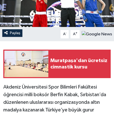
Haberler
KANALV Spor
Paylaş
-
+
A
A
Kültür Sanat
Magazin
Muratpaşa'dan ücretsiz
Öğle Bülteni
cimnastik kursu
Sağlık
Akdeniz Üniversitesi Spor Bilimleri Fakültesi
Siyaset
öğrencisi milli boksör Berfin Kabak, Sırbistan’da
Sosyal medya
düzenlenen uluslararası organizasyonda altın
madalya kazanarak Türkiye’ye büyük gurur
Spor