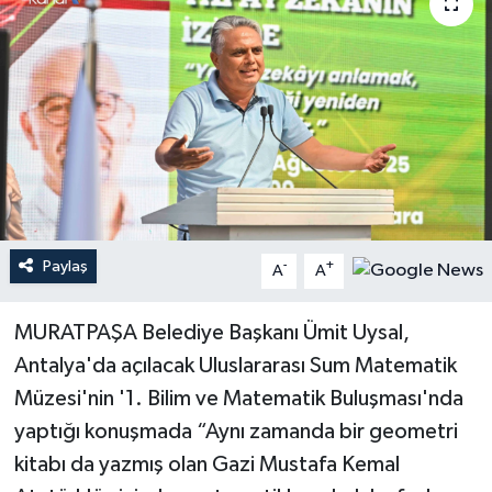
Haberler
KANALV Spor
Kültür Sanat
Magazin
Öğle Bülteni
Paylaş
-
+
A
A
Sağlık
MURATPAŞA Belediye Başkanı Ümit Uysal,
Antalya'da açılacak Uluslararası Sum Matematik
Siyaset
Müzesi'nin '1. Bilim ve Matematik Buluşması'nda
yaptığı konuşmada “Aynı zamanda bir geometri
Sosyal medya
kitabı da yazmış olan Gazi Mustafa Kemal
Spor