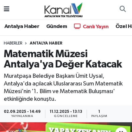
Ana Haber
Nöbetçi Eczaneler
Antalya Haber
Gündem
Özel H
Canlı Yayın
Antalya Haber
Hava Durumu
HABERLER
ANTALYA HABER
Matematik Müzesi
Dünya
Trafik Durumu
Antalya'ya Değer Katacak
Eğitim
Süper Lig Puan Durumu ve Fikstür
Muratpaşa Belediye Başkanı Ümit Uysal,
Ekonomi
Tüm Manşetler
Antalya'da açılacak Uluslararası Sum Matematik
Müzesi'nin '1. Bilim ve Matematik Buluşması'
Gündem
Son Dakika Haberleri
etkinliğinde konuştu.
02.09.2025 - 14:49
11.12.2025 - 13:13
1
Günün Manşetleri
Haber Arşivi
YAYINLANMA
GÜNCELLEME
PAYLAŞIM
Haber Kuşakları