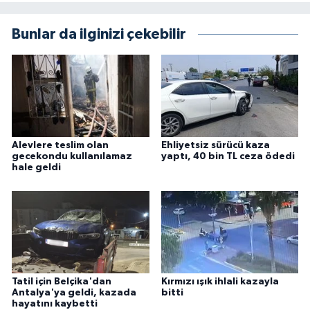
Bunlar da ilginizi çekebilir
Alevlere teslim olan
Ehliyetsiz sürücü kaza
gecekondu kullanılamaz
yaptı, 40 bin TL ceza ödedi
hale geldi
Tatil için Belçika'dan
Kırmızı ışık ihlali kazayla
Antalya'ya geldi, kazada
bitti
hayatını kaybetti