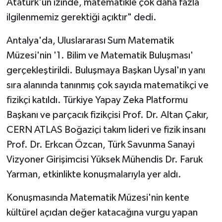
Atatürk'ün izinde, matematikle çok daha fazla
ilgilenmemiz gerektiği açıktır" dedi.
Teknoloji
Antalya'da, Uluslararası Sum Matematik
Televizyon
Müzesi'nin '1. Bilim ve Matematik Buluşması'
gerçekleştirildi. Buluşmaya Başkan Uysal'ın yanı
Turizm
sıra alanında tanınmış çok sayıda matematikçi ve
Yaşam
fizikçi katıldı. Türkiye Yapay Zeka Platformu
Başkanı ve parçacık fizikçisi Prof. Dr. Altan Çakır,
CERN ATLAS Boğaziçi takım lideri ve fizik insanı
Prof. Dr. Erkcan Özcan, Türk Savunma Sanayi
Vizyoner Girişimcisi Yüksek Mühendis Dr. Faruk
Yarman, etkinlikte konuşmalarıyla yer aldı.
Konuşmasında Matematik Müzesi'nin kente
kültürel açıdan değer katacağına vurgu yapan