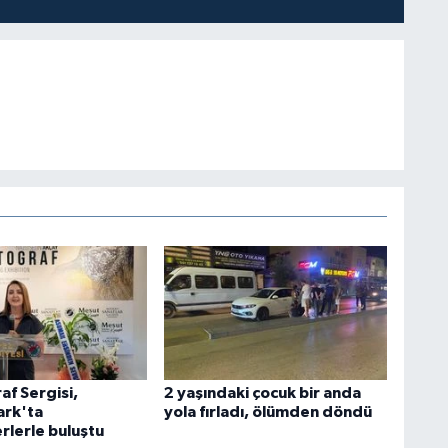
af Sergisi,
2 yaşındaki çocuk bir anda
rk'ta
yola fırladı, ölümden döndü
rlerle buluştu