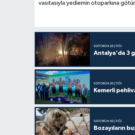
vasıtasıyla yediemin otoparkına götü
EDITÖRÜN SEÇTIĞI
Antalya'da 3 g
EDITÖRÜN SEÇTIĞI
Kemerli pehliva
EDITÖRÜN SEÇTIĞI
Bozayıların bu