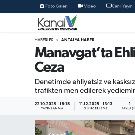
Foto Galeri
Video
Canlı Yayın
Ana Haber
Nöbetçi Eczaneler
Antalya Haber
Hava Durumu
HABERLER
ANTALYA HABER
Manavgat’ta Ehli
Dünya
Trafik Durumu
Ceza
Eğitim
Süper Lig Puan Durumu ve Fikstür
Denetimde ehliyetsiz ve kasksız
Ekonomi
Tüm Manşetler
trafikten men edilerek yediemin
Gündem
Son Dakika Haberleri
22.10.2025 - 16:18
11.12.2025 - 13:13
1
YAYINLANMA
GÜNCELLEME
PAYLAŞ
Günün Manşetleri
Haber Arşivi
Haber Kuşakları