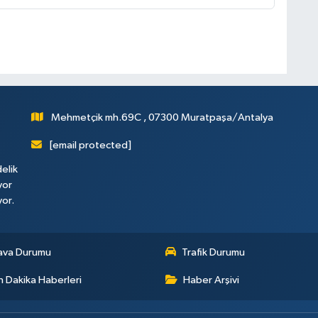
Mehmetçik mh.69C , 07300 Muratpaşa/Antalya
[email protected]
elik
yor
yor.
ava Durumu
Trafik Durumu
 Dakika Haberleri
Haber Arşivi