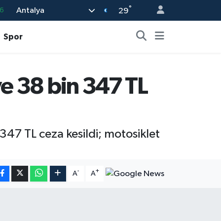
6
°
Antalya
29
6
Spor
2
2
2
e 38 bin 347 TL
8
347 TL ceza kesildi; motosiklet
-
+
A
A