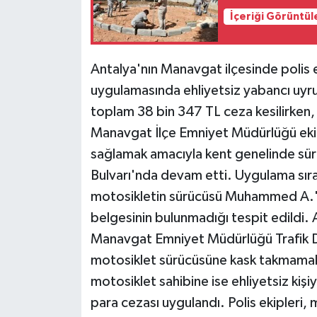
İçeriği Görüntül
Teknoloji
Antalya'nın Manavgat ilçesinde polis ek
Televizyon
uygulamasında ehliyetsiz yabancı uyru
Turizm
toplam 38 bin 347 TL ceza kesilirken,
Manavgat İlçe Emniyet Müdürlüğü ekipl
Yaşam
sağlamak amacıyla kent genelinde sür
Bulvarı'nda devam etti. Uygulama sır
motosikletin sürücüsü Muhammed A.'n
belgesinin bulunmadığı tespit edildi. 
Manavgat Emniyet Müdürlüğü Trafik D
motosiklet sürücüsüne kask takmamak 
motosiklet sahibine ise ehliyetsiz kiş
para cezası uygulandı. Polis ekipleri, 