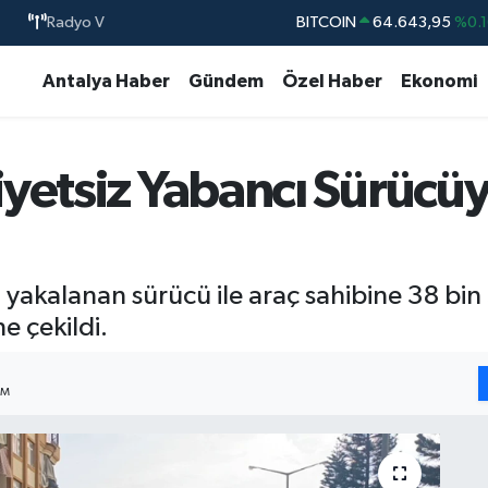
BITCOIN
64.643,95
%0.1
Radyo V
DOLAR
47,6006
%0.0
Antalya Haber
Gündem
Özel Haber
Ekonomi
EURO
55,0250
%0.0
STERLİN
64,2398
%0.
GRAM ALTIN
6513.94
%0.3
yetsiz Yabancı Sürücüy
BİST100
13.768
%4
 yakalanan sürücü ile araç sahibine 38 bin 
e çekildi.
IM