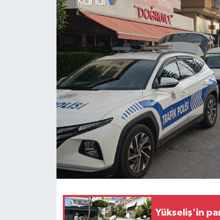
Haberler
KANALV Spor
Kültür Sanat
Magazin
Öğle Bülteni
Sağlık
Siyaset
Sosyal medya
Yükseliş'in pa
Spor