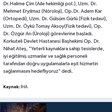
Dr.Halime Çim (Aile hekimliği pol.), Uzm. Dr.
Mehmet Eryılmaz (Nöroloji), Op.Dr. Adem Kar
Teknoloji
(Ortopedi), Uzm. Dr. Gülsüm Gürlü (Fizik tedavi),
Televizyon
Uzm. Dr. Öykü Tomay Aksoy(Fizik tedavi), Op.
Dr. Özgür Arı (Üroloji) görevlerine başladı.
Turizm
Korkuteli Devlet Hastanesi Başhekimi Op. Dr.
Nihat Ateş, "Yeterli kaynaklara sahip tesislerde,
Yaşam
iyi eğitilmiş uzmanlar ve sağlık personeli
tarafından doğru uygulamalarla eşit hizmetin
sağlanmasını hedefliyoruz" dedi.
Kaynak:
İHA