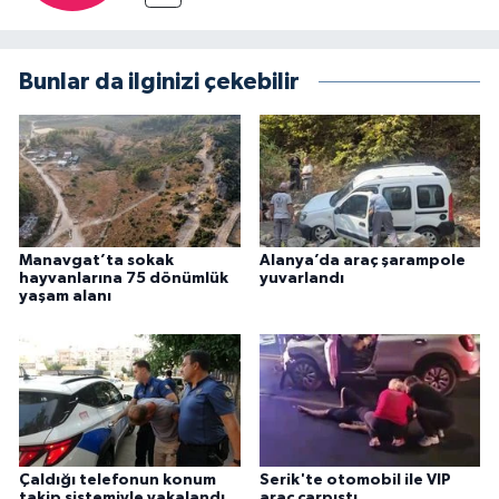
Bunlar da ilginizi çekebilir
Manavgat’ta sokak
Alanya’da araç şarampole
hayvanlarına 75 dönümlük
yuvarlandı
yaşam alanı
Çaldığı telefonun konum
Serik'te otomobil ile VIP
takip sistemiyle yakalandı
araç çarpıştı