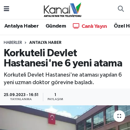
Ana Haber
Nöbetçi Eczaneler
Antalya Haber
Gündem
Özel H
Canlı Yayın
Antalya Haber
Hava Durumu
HABERLER
ANTALYA HABER
Korkuteli Devlet
Dünya
Trafik Durumu
Hastanesi'ne 6 yeni atama
Eğitim
Süper Lig Puan Durumu ve Fikstür
Korkuteli Devlet Hastanesi'ne ataması yapılan 6
Ekonomi
Tüm Manşetler
yeni uzman doktor görevine başladı.
25.09.2023 - 16:51
1
Gündem
Son Dakika Haberleri
YAYINLANMA
PAYLAŞIM
Günün Manşetleri
Haber Arşivi
Haber Kuşakları