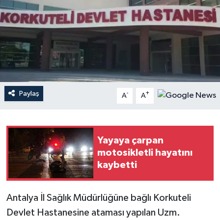
Haberler
KANALV Spor
Kültür Sanat
Magazin
Paylaş
-
+
A
A
Öğle Bülteni
Yayaya çarpan
Sağlık
motosikletli hayatını
kaybetti
Siyaset
Sosyal medya
Antalya İl Sağlık Müdürlüğüne bağlı Korkuteli
Devlet Hastanesine ataması yapılan Uzm.
Spor