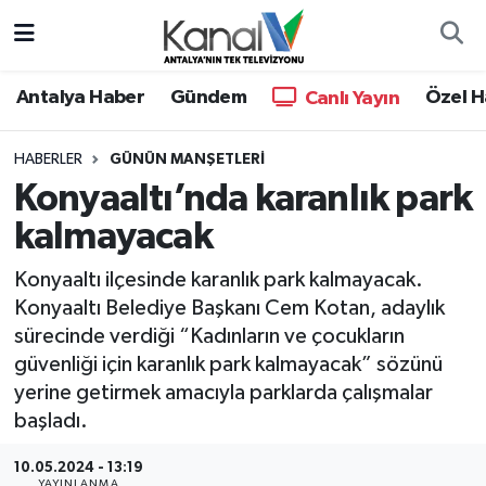
Ana Haber
Nöbetçi Eczaneler
Antalya Haber
Gündem
Özel H
Canlı Yayın
Antalya Haber
Hava Durumu
HABERLER
GÜNÜN MANŞETLERI
Konyaaltı’nda karanlık park
Dünya
Trafik Durumu
kalmayacak
Eğitim
Süper Lig Puan Durumu ve Fikstür
Konyaaltı ilçesinde karanlık park kalmayacak.
Ekonomi
Tüm Manşetler
Konyaaltı Belediye Başkanı Cem Kotan, adaylık
sürecinde verdiği “Kadınların ve çocukların
Gündem
Son Dakika Haberleri
güvenliği için karanlık park kalmayacak” sözünü
yerine getirmek amacıyla parklarda çalışmalar
Günün Manşetleri
Haber Arşivi
başladı.
Haber Kuşakları
10.05.2024 - 13:19
YAYINLANMA