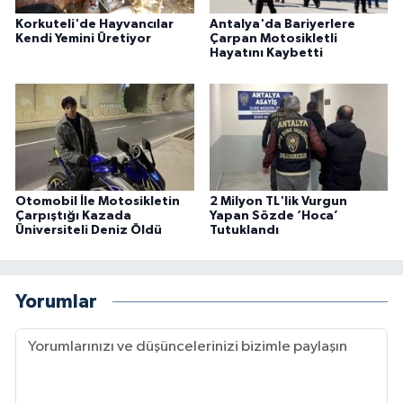
Korkuteli'de Hayvancılar
Antalya'da Bariyerlere
Kendi Yemini Üretiyor
Çarpan Motosikletli
Hayatını Kaybetti
Otomobil İle Motosikletin
2 Milyon TL'lik Vurgun
Çarpıştığı Kazada
Yapan Sözde ‘Hoca’
Üniversiteli Deniz Öldü
Tutuklandı
Yorumlar