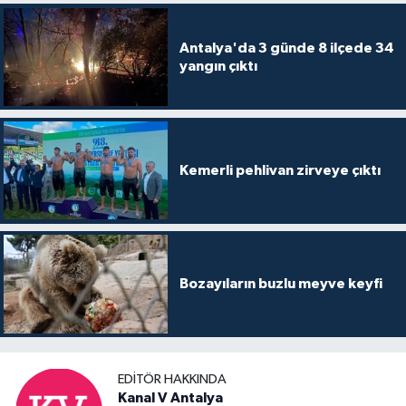
Antalya'da 3 günde 8 ilçede 34
yangın çıktı
Kemerli pehlivan zirveye çıktı
Bozayıların buzlu meyve keyfi
EDITÖR HAKKINDA
Kanal V Antalya