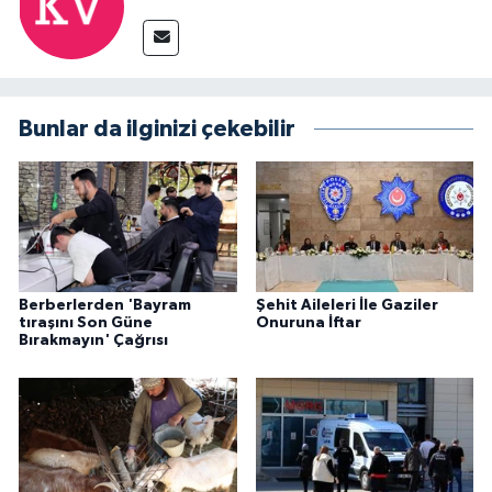
Bunlar da ilginizi çekebilir
Berberlerden 'Bayram
Şehit Aileleri İle Gaziler
tıraşını Son Güne
Onuruna İftar
Bırakmayın' Çağrısı