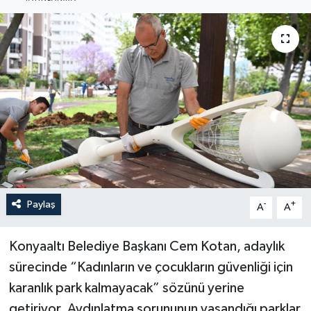
Haberler
KANALV Spor
Kültür Sanat
Magazin
Öğle Bülteni
Sağlık
Paylaş
-
+
A
A
Siyaset
Konyaaltı Belediye Başkanı Cem Kotan, adaylık
sürecinde “Kadınların ve çocukların güvenliği için
Sosyal medya
karanlık park kalmayacak” sözünü yerine
getiriyor. Aydınlatma sorununun yaşandığı parklar
Spor