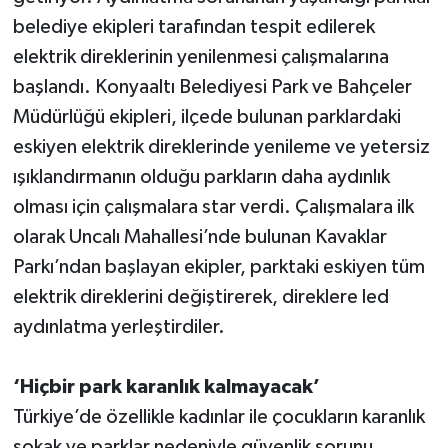
belediye ekipleri tarafından tespit edilerek
Teknoloji
elektrik direklerinin yenilenmesi çalışmalarına
başlandı. Konyaaltı Belediyesi Park ve Bahçeler
Televizyon
Müdürlüğü ekipleri, ilçede bulunan parklardaki
eskiyen elektrik direklerinde yenileme ve yetersiz
Turizm
ışıklandırmanın olduğu parkların daha aydınlık
Yaşam
olması için çalışmalara star verdi. Çalışmalara ilk
olarak Uncalı Mahallesi’nde bulunan Kavaklar
Parkı’ndan başlayan ekipler, parktaki eskiyen tüm
elektrik direklerini değiştirerek, direklere led
aydınlatma yerleştirdiler.
‘Hiçbir park karanlık kalmayacak’
Türkiye’de özellikle kadınlar ile çocukların karanlık
sokak ve parklar nedeniyle güvenlik sorunu