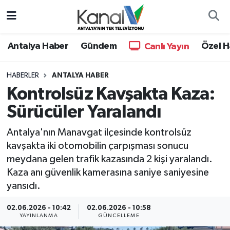
Ana Haber
Nöbetçi Eczaneler
Antalya Haber
Gündem
Özel H
Canlı Yayın
Antalya Haber
Hava Durumu
HABERLER
ANTALYA HABER
Kontrolsüz Kavşakta Kaza:
Dünya
Trafik Durumu
Sürücüler Yaralandı
Eğitim
Süper Lig Puan Durumu ve Fikstür
Antalya'nın Manavgat ilçesinde kontrolsüz
Ekonomi
Tüm Manşetler
kavşakta iki otomobilin çarpışması sonucu
meydana gelen trafik kazasında 2 kişi yaralandı.
Gündem
Son Dakika Haberleri
Kaza anı güvenlik kamerasına saniye saniyesine
yansıdı.
Günün Manşetleri
Haber Arşivi
02.06.2026 - 10:42
02.06.2026 - 10:58
YAYINLANMA
GÜNCELLEME
Haber Kuşakları