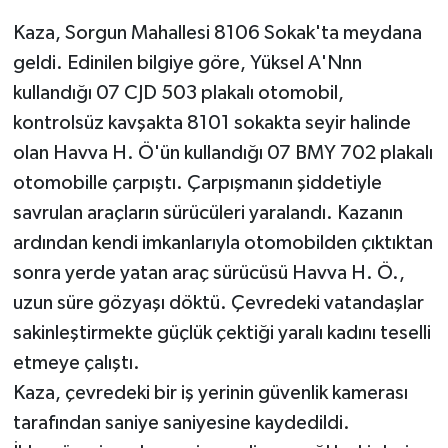
Kaza, Sorgun Mahallesi 8106 Sokak'ta meydana
Teknoloji
geldi. Edinilen bilgiye göre, Yüksel A'Nnn
kullandığı 07 CJD 503 plakalı otomobil,
Televizyon
kontrolsüz kavşakta 8101 sokakta seyir halinde
Turizm
olan Havva H. Ö'ün kullandığı 07 BMY 702 plakalı
otomobille çarpıştı. Çarpışmanın şiddetiyle
Yaşam
savrulan araçların sürücüleri yaralandı. Kazanın
ardından kendi imkanlarıyla otomobilden çıktıktan
sonra yerde yatan araç sürücüsü Havva H. Ö.,
uzun süre gözyaşı döktü. Çevredeki vatandaşlar
sakinleştirmekte güçlük çektiği yaralı kadını teselli
etmeye çalıştı.
Kaza, çevredeki bir iş yerinin güvenlik kamerası
tarafından saniye saniyesine kaydedildi.