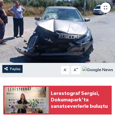
Haberler
KANALV Spor
Kültür Sanat
Magazin
Öğle Bülteni
Paylaş
-
+
A
A
Sağlık
Siyaset
Lerestograf Sergisi,
Dokumapark'ta
Sosyal medya
sanatseverlerle buluştu
Spor