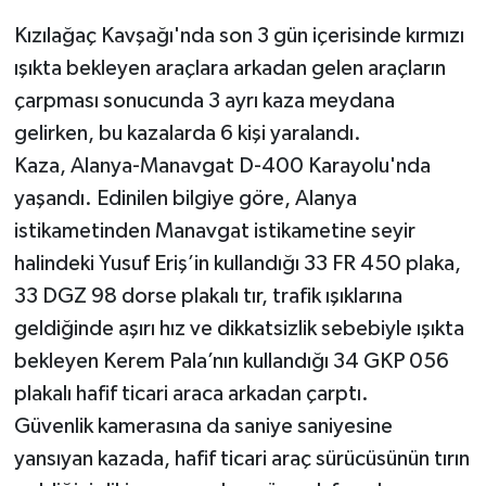
Kızılağaç Kavşağı'nda son 3 gün içerisinde kırmızı
Teknoloji
ışıkta bekleyen araçlara arkadan gelen araçların
çarpması sonucunda 3 ayrı kaza meydana
Televizyon
gelirken, bu kazalarda 6 kişi yaralandı.
Turizm
Kaza, Alanya-Manavgat D-400 Karayolu'nda
yaşandı. Edinilen bilgiye göre, Alanya
Yaşam
istikametinden Manavgat istikametine seyir
halindeki Yusuf Eriş’in kullandığı 33 FR 450 plaka,
33 DGZ 98 dorse plakalı tır, trafik ışıklarına
geldiğinde aşırı hız ve dikkatsizlik sebebiyle ışıkta
bekleyen Kerem Pala’nın kullandığı 34 GKP 056
plakalı hafif ticari araca arkadan çarptı.
Güvenlik kamerasına da saniye saniyesine
yansıyan kazada, hafif ticari araç sürücüsünün tırın