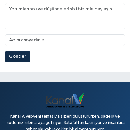
Gönder
Kanal V, yepyeni temasıyla sizleri buluştururken, sadelik ve
modernizmi bir araya getiriyor. Şatafattan kaçınıyor ve insanlara
haber okuyabilecekleri bir altyapı sunuyor.