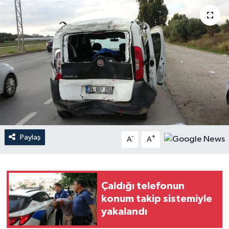
Haberler
KANALV Spor
Kültür Sanat
Magazin
Öğle Bülteni
Paylaş
-
+
A
A
Sağlık
Siyaset
Çaldığı telefonun
konum takip sistemiyle
Sosyal medya
yakalandı
Spor