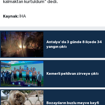
kalmaktan kurtuldum" dedi.
Kaynak:
İHA
Antalya'da 3 günde 8 ilçede 34
yangın çıktı
Kemerli pehlivan zirveye çıktı
Bozayıların buzlu meyve keyfi