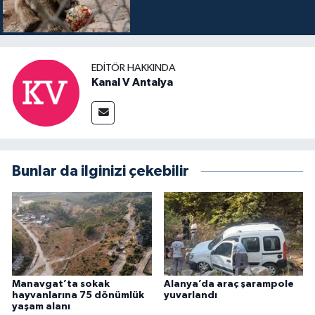
EDITÖR HAKKINDA
Kanal V Antalya
Bunlar da ilginizi çekebilir
Manavgat’ta sokak
Alanya’da araç şarampole
hayvanlarına 75 dönümlük
yuvarlandı
yaşam alanı