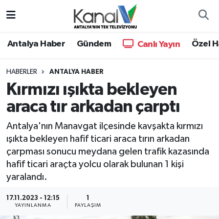
Ana Haber
Nöbetçi Eczaneler
Antalya Haber
Gündem
Özel H
Canlı Yayın
Antalya Haber
Hava Durumu
HABERLER
ANTALYA HABER
Kırmızı ışıkta bekleyen
Dünya
Trafik Durumu
araca tır arkadan çarptı
Eğitim
Süper Lig Puan Durumu ve Fikstür
Antalya'nın Manavgat ilçesinde kavşakta kırmızı
Ekonomi
Tüm Manşetler
ışıkta bekleyen hafif ticari araca tırın arkadan
çarpması sonucu meydana gelen trafik kazasında
Gündem
Son Dakika Haberleri
hafif ticari araçta yolcu olarak bulunan 1 kişi
yaralandı.
Günün Manşetleri
Haber Arşivi
17.11.2023 - 12:15
1
YAYINLANMA
PAYLAŞIM
Haber Kuşakları