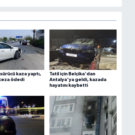
 sürücü kaza yaptı,
Tatil için Belçika'dan
 ceza ödedi
Antalya'ya geldi, kazada
hayatını kaybetti