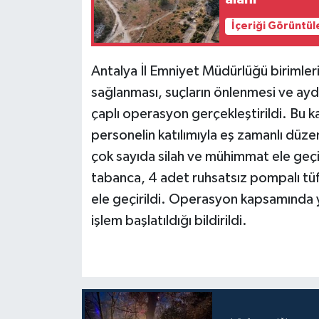
İçeriği Görüntül
Teknoloji
Televizyon
Antalya İl Emniyet Müdürlüğü birimler
sağlanması, suçların önlenmesi ve ayd
Turizm
çaplı operasyon gerçekleştirildi. Bu 
personelin katılımıyla eş zamanlı d
Yaşam
çok sayıda silah ve mühimmat ele geçir
tabanca, 4 adet ruhsatsız pompalı tü
ele geçirildi. Operasyon kapsamında ya
işlem başlatıldığı bildirildi.