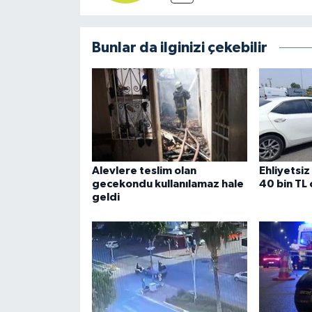
Bunlar da ilginizi çekebilir
Alevlere teslim olan
Ehliyetsiz
gecekondu kullanılamaz hale
40 bin TL
geldi