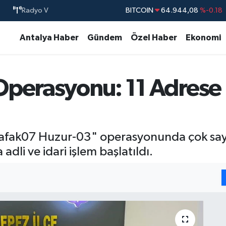
Radyo V
BITCOIN
64.944,08
%-0.18
DOLAR
47,7436
%0.18
Antalya Haber
Gündem
Özel Haber
Ekonomi
EURO
55,2510
%0.32
STERLİN
64,4811
%0.38
Operasyonu: 11 Adrese 
GRAM ALTIN
6660.55
%0.03
BİST100
13.779
%-14
afak07 Huzur-03" operasyonunda çok sayıd
adli ve idari işlem başlatıldı.