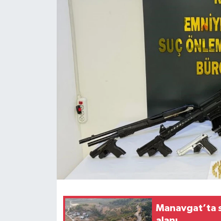
Haberler
KANALV Spor
Kültür Sanat
Magazin
Öğle Bülteni
Sağlık
Siyaset
Sosyal medya
Manavgat’ta 
Spor
alanı