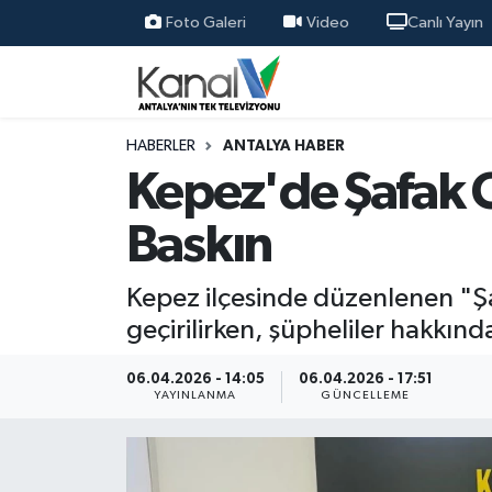
Foto Galeri
Video
Canlı Yayın
Ana Haber
Nöbetçi Eczaneler
Antalya Haber
Hava Durumu
HABERLER
ANTALYA HABER
Kepez'de Şafak 
Dünya
Trafik Durumu
Baskın
Eğitim
Süper Lig Puan Durumu ve Fikstür
Kepez ilçesinde düzenlenen "Ş
Ekonomi
Tüm Manşetler
geçirilirken, şüpheliler hakkında 
Gündem
Son Dakika Haberleri
06.04.2026 - 14:05
06.04.2026 - 17:51
YAYINLANMA
GÜNCELLEME
Günün Manşetleri
Haber Arşivi
Haber Kuşakları