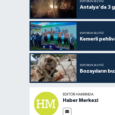
EDITÖRÜN SEÇTIĞI
Antalya'da 3 g
EDITÖRÜN SEÇTIĞI
Kemerli pehliva
EDITÖRÜN SEÇTIĞI
Bozayıların bu
EDITÖR HAKKINDA
Haber Merkezi