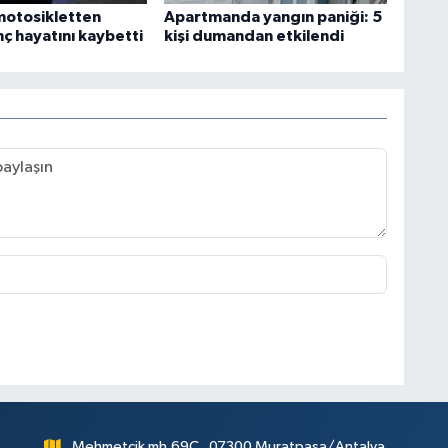
motosikletten
Apartmanda yangın paniği: 5
ç hayatını kaybetti
kişi dumandan etkilendi
Mehmetçik mh.69C , 07300 Muratpaşa/Antalya