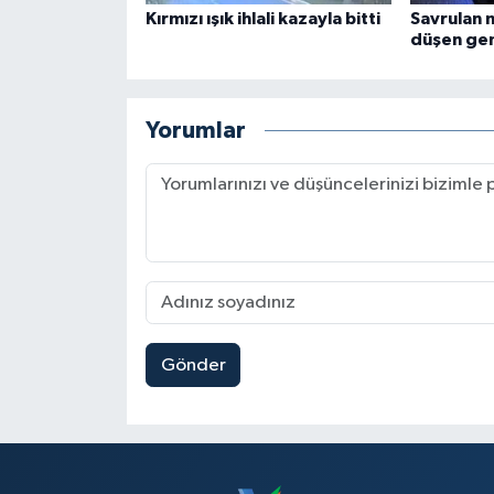
Kırmızı ışık ihlali kazayla bitti
Savrulan 
düşen gen
Yorumlar
Gönder