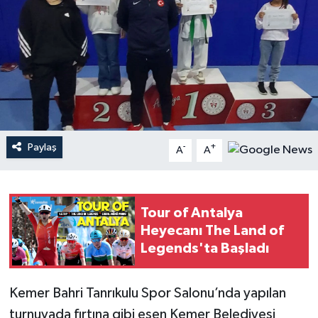
Haberler
KANALV Spor
Kültür Sanat
Magazin
Paylaş
-
+
A
A
Öğle Bülteni
Sağlık
Tour of Antalya
Heyecanı The Land of
Siyaset
Legends'ta Başladı
Sosyal medya
Kemer Bahri Tanrıkulu Spor Salonu’nda yapılan
turnuvada fırtına gibi esen Kemer Belediyesi
Spor