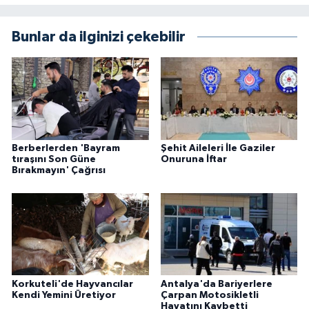
Bunlar da ilginizi çekebilir
Berberlerden 'Bayram
Şehit Aileleri İle Gaziler
tıraşını Son Güne
Onuruna İftar
Bırakmayın' Çağrısı
Korkuteli'de Hayvancılar
Antalya'da Bariyerlere
Kendi Yemini Üretiyor
Çarpan Motosikletli
Hayatını Kaybetti