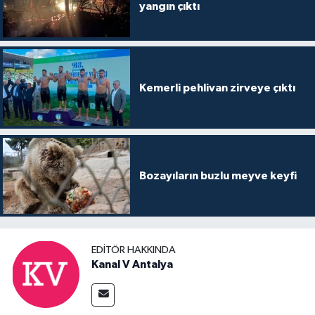
yangın çıktı
Kemerli pehlivan zirveye çıktı
Bozayıların buzlu meyve keyfi
EDITÖR HAKKINDA
Kanal V Antalya