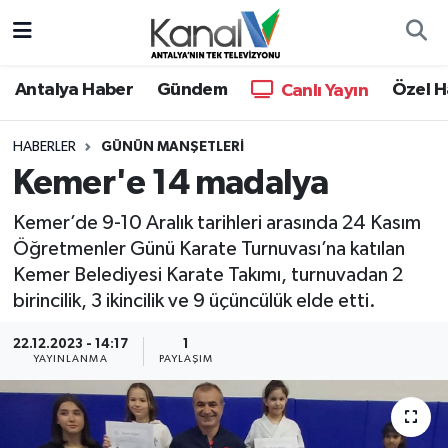
Ana Haber
Nöbetçi Eczaneler
Antalya Haber
Gündem
Özel H
Canlı Yayın
Antalya Haber
Hava Durumu
HABERLER
GÜNÜN MANŞETLERI
Kemer'e 14 madalya
Dünya
Trafik Durumu
Kemer’de 9-10 Aralık tarihleri arasında 24 Kasım
Eğitim
Süper Lig Puan Durumu ve Fikstür
Öğretmenler Günü Karate Turnuvası’na katılan
Kemer Belediyesi Karate Takımı, turnuvadan 2
Ekonomi
Tüm Manşetler
birincilik, 3 ikincilik ve 9 üçüncülük elde etti.
Gündem
Son Dakika Haberleri
22.12.2023 - 14:17
1
YAYINLANMA
PAYLAŞIM
Günün Manşetleri
Haber Arşivi
Haber Kuşakları