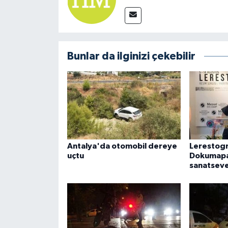
Bunlar da ilginizi çekebilir
Antalya'da otomobil dereye
Lerestogr
uçtu
Dokumapa
sanatseve