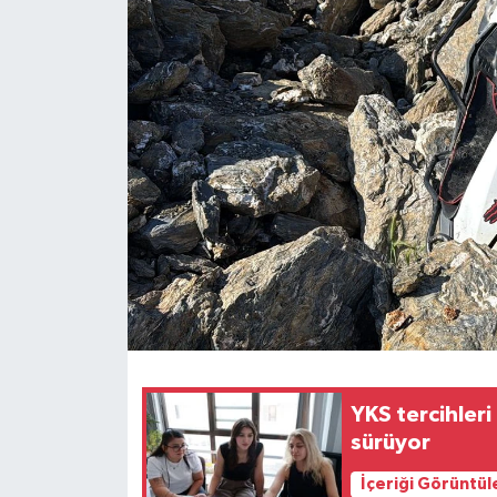
Haberler
KANALV Spor
Kültür Sanat
Magazin
Öğle Bülteni
Sağlık
Siyaset
YKS tercihleri
Sosyal medya
sürüyor
İçeriği Görüntül
Spor