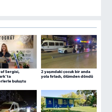
af Sergisi,
2 yaşındaki çocuk bir anda
rk'ta
yola fırladı, ölümden döndü
rlerle buluştu