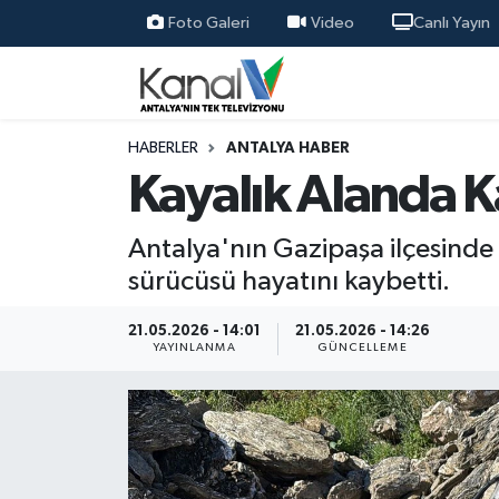
Foto Galeri
Video
Canlı Yayın
Ana Haber
Nöbetçi Eczaneler
Antalya Haber
Hava Durumu
HABERLER
ANTALYA HABER
Kayalık Alanda 
Dünya
Trafik Durumu
Antalya'nın Gazipaşa ilçesinde
Eğitim
Süper Lig Puan Durumu ve Fikstür
sürücüsü hayatını kaybetti.
Ekonomi
Tüm Manşetler
21.05.2026 - 14:01
21.05.2026 - 14:26
YAYINLANMA
GÜNCELLEME
Gündem
Son Dakika Haberleri
Günün Manşetleri
Haber Arşivi
Haber Kuşakları