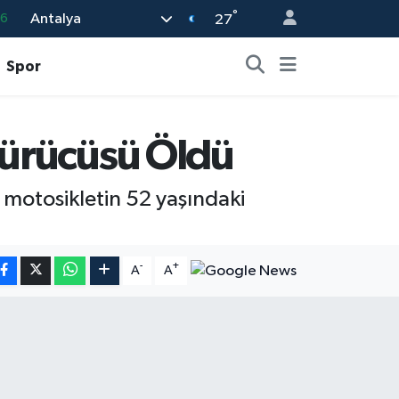
°
Antalya
16
27
0
Spor
08
0
Sürücüsü Öldü
12
0
 motosikletin 52 yaşındaki
-
+
A
A