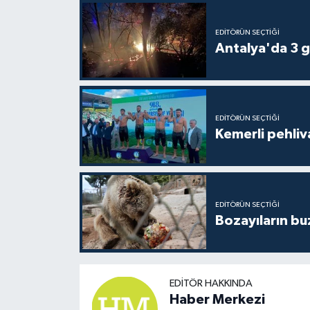
EDITÖRÜN SEÇTIĞI
Antalya'da 3 g
EDITÖRÜN SEÇTIĞI
Kemerli pehliva
EDITÖRÜN SEÇTIĞI
Bozayıların bu
EDITÖR HAKKINDA
Haber Merkezi