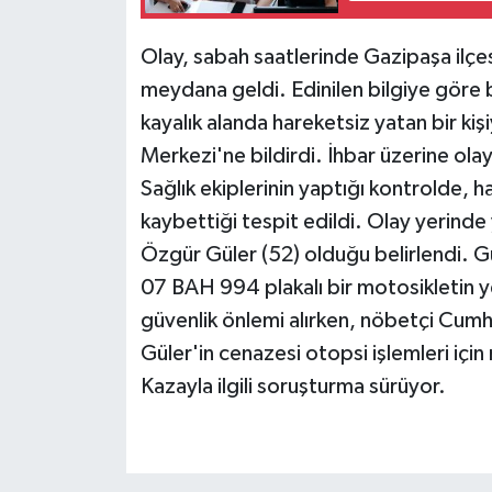
Teknoloji
Olay, sabah saatlerinde Gazipaşa ilçesi
meydana geldi. Edinilen bilgiye göre
Televizyon
kayalık alanda hareketsiz yatan bir kiş
Merkezi'ne bildirdi. İhbar üzerine olay 
Turizm
Sağlık ekiplerinin yaptığı kontrolde, h
Yaşam
kaybettiği tespit edildi. Olay yerinde 
Özgür Güler (52) olduğu belirlendi. G
07 BAH 994 plakalı bir motosikletin ye
güvenlik önlemi alırken, nöbetçi Cumh
Güler'in cenazesi otopsi işlemleri için 
Kazayla ilgili soruşturma sürüyor.