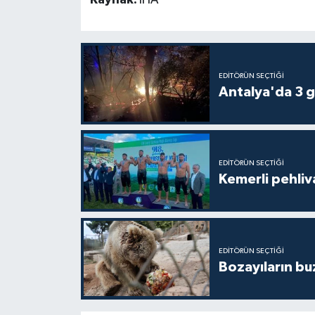
Kaynak:
İHA
EDITÖRÜN SEÇTIĞI
Antalya'da 3 g
EDITÖRÜN SEÇTIĞI
Kemerli pehliva
EDITÖRÜN SEÇTIĞI
Bozayıların bu