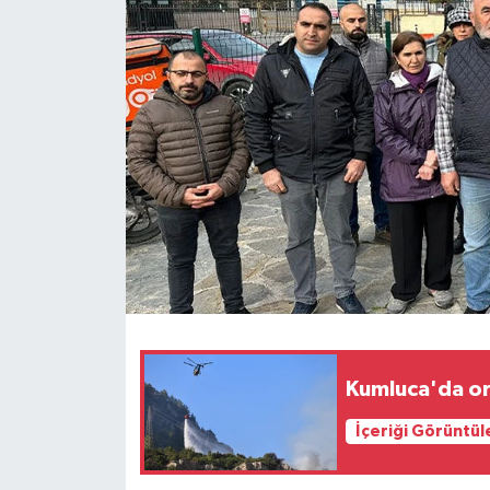
Haberler
KANALV Spor
Kültür Sanat
Magazin
Öğle Bülteni
Sağlık
Siyaset
Kumluca'da orm
Sosyal medya
İçeriği Görüntül
Spor