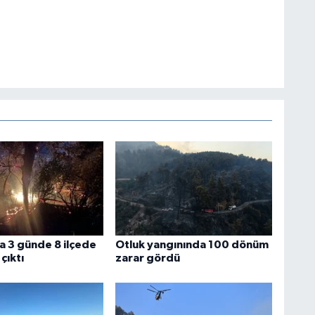
a 3 günde 8 ilçede
Otluk yangınında 100 dönüm
çıktı
zarar gördü