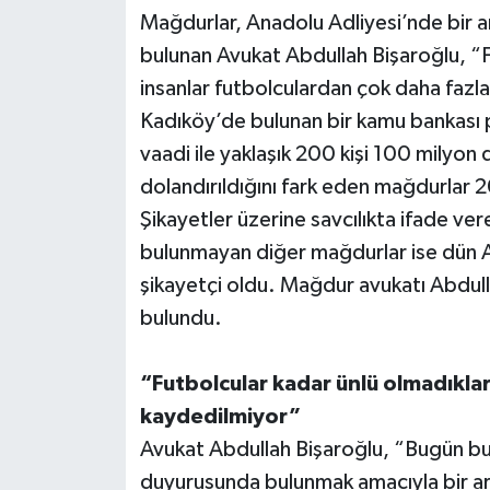
Mağdurlar, Anadolu Adliyesi’nde bir ar
Teknoloji
bulunan Avukat Abdullah Bişaroğlu, “F
insanlar futbolculardan çok daha fazla
Televizyon
Kadıköy’de bulunan bir kamu bankası p
vaadi ile yaklaşık 200 kişi 100 milyon d
Turizm
dolandırıldığını fark eden mağdurlar 2
Yaşam
Şikayetler üzerine savcılıkta ifade ve
bulunmayan diğer mağdurlar ise dün 
şikayetçi oldu. Mağdur avukatı Abdulla
bulundu.
“Futbolcular kadar ünlü olmadıkları
kaydedilmiyor”
Avukat Abdullah Bişaroğlu, “Bugün bura
duyurusunda bulunmak amacıyla bir aray