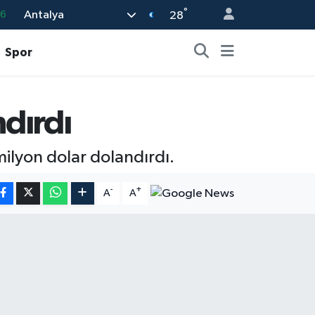
°
Antalya
16
28
0
Spor
08
0
ndırdı
12
0
milyon dolar dolandırdı.
-
+
A
A