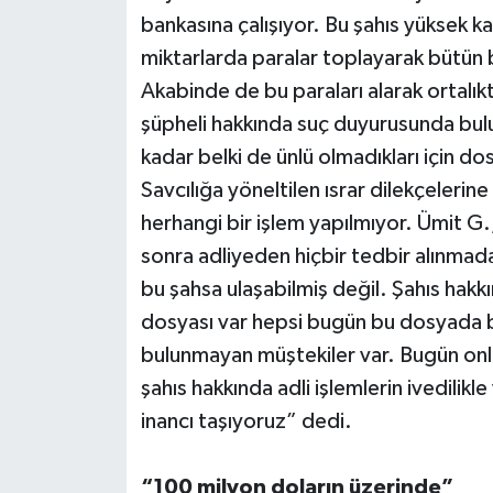
bankasına çalışıyor. Bu şahıs yüksek kar
miktarlarda paralar toplayarak bütün 
Akabinde de bu paraları alarak ortalı
şüpheli hakkında suç duyurusunda bu
kadar belki de ünlü olmadıkları için do
Savcılığa yöneltilen ısrar dilekçeleri
herhangi bir işlem yapılmıyor. Ümit G.
sonra adliyeden hiçbir tedbir alınmadan
bu şahsa ulaşabilmiş değil. Şahıs ha
dosyası var hepsi bugün bu dosyada b
bulunmayan müştekiler var. Bugün onla
şahıs hakkında adli işlemlerin ivedilikl
inancı taşıyoruz” dedi.
“100 milyon doların üzerinde”