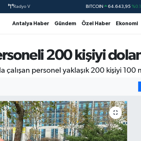
Radyo V
BITCOIN
64.643,95
%0.
DOLAR
47,6704
%
Antalya Haber
Gündem
Özel Haber
Ekonomi
EURO
55,0406
%-0.
STERLİN
64,2143
%
soneli 200 kişiyi dola
GRAM ALTIN
6500.87
%0.
BİST100
13.799
%7
çalışan personel yaklaşık 200 kişiyi 100 