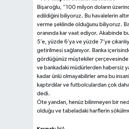
Bişaroğlu, “100 milyon doların üzerind
edildiğini biliyoruz. Bu havalelerin 
verme şeklinde olduğunu biliyoruz. Ba
oranında kar vaat ediyor. Akabinde bu 
5’e, yüzde 6’ya ve yüzde 7’ye çıkarılı
getirilmesi sağlanıyor. Banka içerisind
gördüğünüz müştekiler çerçevesinde y
ve bankadaki müdürlerden habersiz y
kadar ünlü olmayabilirler ama bu insan
kaptırdılar ve futbolculardan çok dah
dedi.
Öte yandan, henüz bilinmeyen bir ned
olduğu ve tabeladaki harflerin sökül