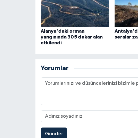
Alanya'daki orman
Antalya'd
yangınında 305 dekar alan
seralar z
etkilendi
Yorumlar
Gönder