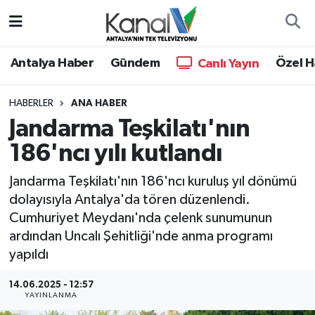
Ana Haber
Nöbetçi Eczaneler
Antalya Haber
Gündem
Özel H
Canlı Yayın
Antalya Haber
Hava Durumu
HABERLER
ANA HABER
Jandarma Teşkilatı'nın
Dünya
Trafik Durumu
186'ncı yılı kutlandı
Eğitim
Süper Lig Puan Durumu ve Fikstür
Jandarma Teşkilatı'nın 186'ncı kuruluş yıl dönümü
Ekonomi
Tüm Manşetler
dolayısıyla Antalya'da tören düzenlendi.
Cumhuriyet Meydanı'nda çelenk sunumunun
Gündem
Son Dakika Haberleri
ardından Uncalı Şehitliği'nde anma programı
yapıldı
Günün Manşetleri
Haber Arşivi
14.06.2025 - 12:57
YAYINLANMA
Haber Kuşakları