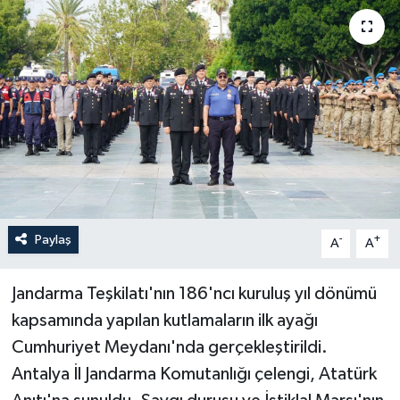
Haberler
KANALV Spor
Kültür Sanat
Magazin
Öğle Bülteni
Paylaş
-
+
A
A
Sağlık
Jandarma Teşkilatı'nın 186'ncı kuruluş yıl dönümü
Siyaset
kapsamında yapılan kutlamaların ilk ayağı
Cumhuriyet Meydanı'nda gerçekleştirildi.
Sosyal medya
Antalya İl Jandarma Komutanlığı çelengi, Atatürk
Spor