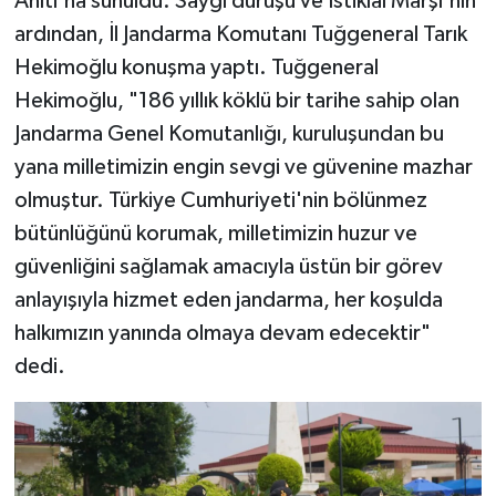
Anıtı'na sunuldu. Saygı duruşu ve İstiklal Marşı'nın
ardından, İl Jandarma Komutanı Tuğgeneral Tarık
Teknoloji
Hekimoğlu konuşma yaptı. Tuğgeneral
Hekimoğlu, "186 yıllık köklü bir tarihe sahip olan
Televizyon
Jandarma Genel Komutanlığı, kuruluşundan bu
Turizm
yana milletimizin engin sevgi ve güvenine mazhar
olmuştur. Türkiye Cumhuriyeti'nin bölünmez
Yaşam
bütünlüğünü korumak, milletimizin huzur ve
güvenliğini sağlamak amacıyla üstün bir görev
anlayışıyla hizmet eden jandarma, her koşulda
halkımızın yanında olmaya devam edecektir"
dedi.