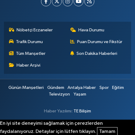
Nöbetçi Eczaneler
Hava Durumu
Trafik Durumu
Puan Durumu ve Fikstür
Tüm Manşetler
Son Dakika Haberleri
Haber Arşivi
Günün Manşetleri
Gündem
Antalya Haber
Spor
Eğitim
Televizyon
Yaşam
Haber Yazılımı:
TE Bilişim
En iyi site deneyimi sağlamak için çerezlerden
faydalanıyoruz. Detaylar için lütfen tıklayın.
Tamam