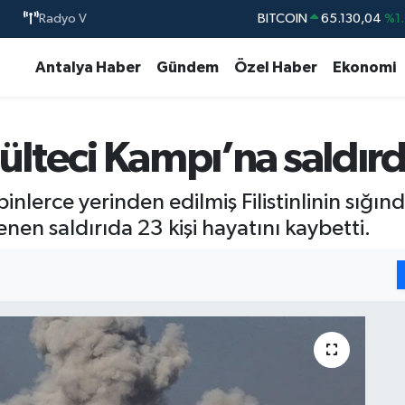
BITCOIN
65.130,04
%1.
Radyo V
DOLAR
47,7106
%0.1
Antalya Haber
Gündem
Özel Haber
Ekonomi
EURO
55,1652
%0.2
STERLİN
64,4046
%0.3
ülteci Kampı’na saldırd
GRAM ALTIN
6648.99
%2.5
BİST100
13.773
%-1
inlerce yerinden edilmiş Filistinlinin sığ
nen saldırıda 23 kişi hayatını kaybetti.