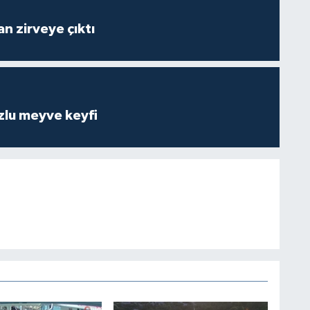
n zirveye çıktı
zlu meyve keyfi