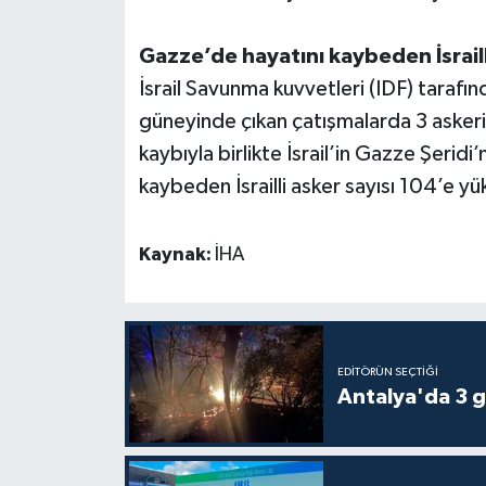
Gazze’de hayatını kaybeden İsraill
İsrail Savunma kuvvetleri (IDF) tarafı
güneyinde çıkan çatışmalarda 3 askerin
kaybıyla birlikte İsrail’in Gazze Şeridi
kaybeden İsrailli asker sayısı 104’e yü
Kaynak:
İHA
EDITÖRÜN SEÇTIĞI
Antalya'da 3 g