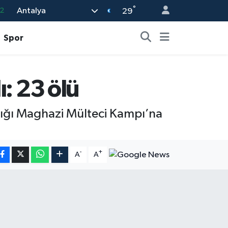
°
Antalya
2
29
7
Spor
7
5
ı: 23 ölü
9
9
ındığı Maghazi Mülteci Kampı’na
-
+
A
A