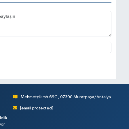
Mehmetçik mh.69C , 07300 Muratpaşa/Antalya
[email protected]
elik
yor