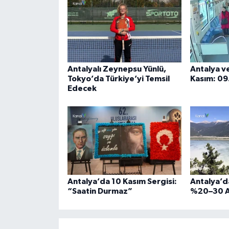
Antalyalı Zeynepsu Yünlü,
Antalya v
Tokyo’da Türkiye’yi Temsil
Kasım: 09
Edecek
Antalya’da 10 Kasım Sergisi:
Antalya’d
“Saatin Durmaz”
%20–30 