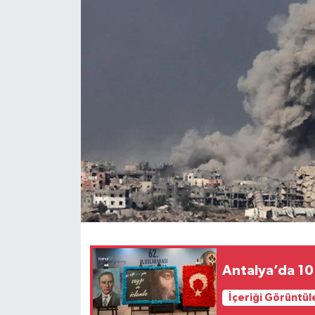
Haberler
KANALV Spor
Kültür Sanat
Magazin
Öğle Bülteni
Sağlık
Siyaset
Antalya’da 10
Sosyal medya
İçeriği Görüntül
Spor