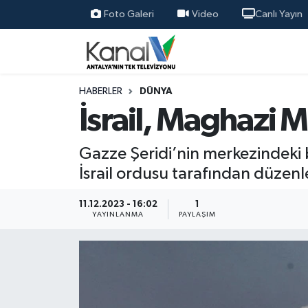
Foto Galeri
Video
Canlı Yayın
Ana Haber
Nöbetçi Eczaneler
Antalya Haber
Hava Durumu
HABERLER
DÜNYA
İsrail, Maghazi M
Dünya
Trafik Durumu
Gazze Şeridi’nin merkezindeki b
Eğitim
Süper Lig Puan Durumu ve Fikstür
İsrail ordusu tarafından düzenle
Ekonomi
Tüm Manşetler
11.12.2023 - 16:02
1
YAYINLANMA
PAYLAŞIM
Gündem
Son Dakika Haberleri
Günün Manşetleri
Haber Arşivi
Haber Kuşakları