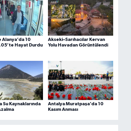
e Alanya’da 10
Akseki–Sarıhacılar Kervan
.05’te Hayat Durdu
Yolu Havadan Görüntülendi
a Su Kaynaklarında
Antalya Muratpaşa’da 10
Azalma
Kasım Anması