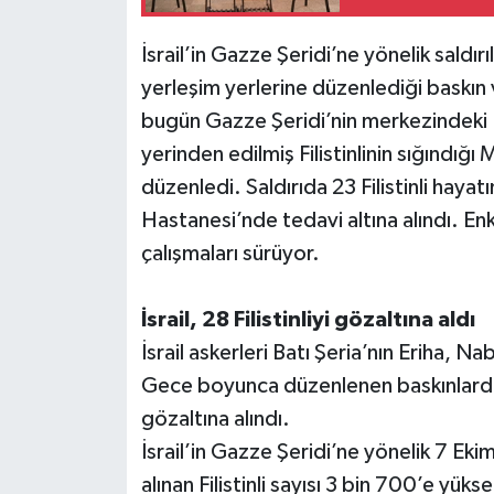
Teknoloji
İsrail’in Gazze Şeridi’ne yönelik saldırı
yerleşim yerlerine düzenlediği baskın ve
Televizyon
bugün Gazze Şeridi’nin merkezindeki D
yerinden edilmiş Filistinlinin sığındığ
Turizm
düzenledi. Saldırıda 23 Filistinli haya
Hastanesi’nde tedavi altına alındı. Enk
Yaşam
çalışmaları sürüyor.
İsrail, 28 Filistinliyi gözaltına aldı
İsrail askerleri Batı Şeria’nın Eriha, Na
Gece boyunca düzenlenen baskınlarda 2’s
gözaltına alındı.
İsrail’in Gazze Şeridi’ne yönelik 7 Eki
alınan Filistinli sayısı 3 bin 700’e yükse