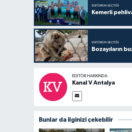
EDITÖRÜN SEÇTIĞI
Kemerli pehliva
EDITÖRÜN SEÇTIĞI
Bozayıların bu
EDITÖR HAKKINDA
Kanal V Antalya
Bunlar da ilginizi çekebilir