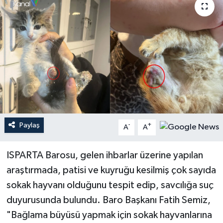
Haberler
KANALV Spor
Kültür Sanat
Magazin
Öğle Bülteni
Paylaş
-
+
A
A
Sağlık
ISPARTA Barosu, gelen ihbarlar üzerine yapılan
araştırmada, patisi ve kuyruğu kesilmiş çok sayıda
Siyaset
sokak hayvanı olduğunu tespit edip, savcılığa suç
Sosyal medya
duyurusunda bulundu. Baro Başkanı Fatih Semiz,
"Bağlama büyüsü yapmak için sokak hayvanlarına
Spor