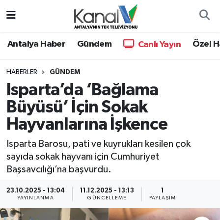
Ana Haber
Nöbetçi Eczaneler
Antalya Haber
Gündem
Özel H
Canlı Yayın
Antalya Haber
Hava Durumu
HABERLER
GÜNDEM
Isparta’da ‘Bağlama
Dünya
Trafik Durumu
Büyüsü’ İçin Sokak
Eğitim
Süper Lig Puan Durumu ve Fikstür
Hayvanlarına İşkence
Ekonomi
Tüm Manşetler
Isparta Barosu, pati ve kuyrukları kesilen çok
sayıda sokak hayvanı için Cumhuriyet
Gündem
Son Dakika Haberleri
Başsavcılığı’na başvurdu.
Günün Manşetleri
Haber Arşivi
23.10.2025 - 13:04
11.12.2025 - 13:13
1
YAYINLANMA
GÜNCELLEME
PAYLAŞIM
Haber Kuşakları