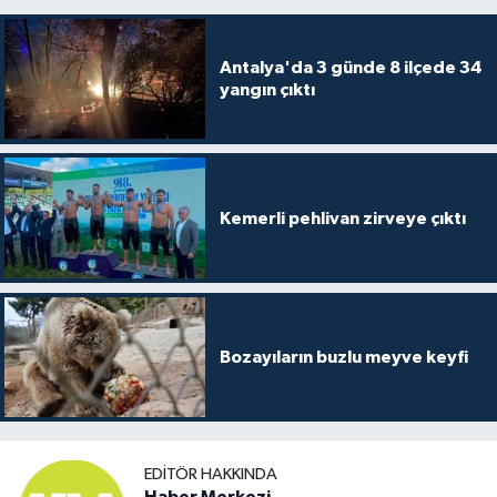
Antalya'da 3 günde 8 ilçede 34
yangın çıktı
Kemerli pehlivan zirveye çıktı
Bozayıların buzlu meyve keyfi
EDITÖR HAKKINDA
Haber Merkezi