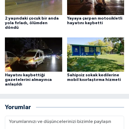
2 yaşındaki çocuk bir anda
Yayaya çarpan motosikletli
yola fırladı, ölümden
hayatını kaybetti
döndü
Hayatını kaybettiği
Sahipsiz sokak kedilerine
gazetelerini almayınca
mobil kısırlaştırma hizmeti
anlaşıldı
Yorumlar