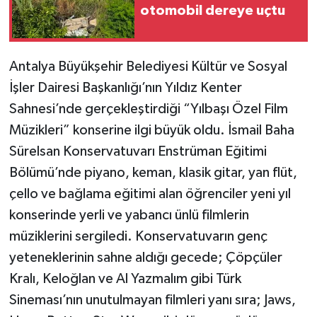
otomobil dereye uçtu
Teknoloji
Antalya Büyükşehir Belediyesi Kültür ve Sosyal
Televizyon
İşler Dairesi Başkanlığı’nın Yıldız Kenter
Turizm
Sahnesi’nde gerçekleştirdiği “Yılbaşı Özel Film
Müzikleri” konserine ilgi büyük oldu. İsmail Baha
Yaşam
Sürelsan Konservatuvarı Enstrüman Eğitimi
Bölümü’nde piyano, keman, klasik gitar, yan flüt,
çello ve bağlama eğitimi alan öğrenciler yeni yıl
konserinde yerli ve yabancı ünlü filmlerin
müziklerini sergiledi. Konservatuvarın genç
yeteneklerinin sahne aldığı gecede; Çöpçüler
Kralı, Keloğlan ve Al Yazmalım gibi Türk
Sineması’nın unutulmayan filmleri yanı sıra; Jaws,