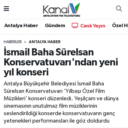
Ana Haber
Nöbetçi Eczaneler
Antalya Haber
Gündem
Özel H
Canlı Yayın
Antalya Haber
Hava Durumu
HABERLER
ANTALYA HABER
İsmail Baha Sürelsan
Dünya
Trafik Durumu
Konservatuvarı'ndan yeni
Eğitim
Süper Lig Puan Durumu ve Fikstür
yıl konseri
Ekonomi
Tüm Manşetler
Antalya Büyükşehir Belediyesi İsmail Baha
Sürelsan Konservatuvarı ‘Yılbaşı Özel Film
Gündem
Son Dakika Haberleri
Müzikleri’ konseri düzenledi. Yeşilçam ve dünya
sinemasının unutulmaz film müziklerinin
Günün Manşetleri
Haber Arşivi
seslendirildiği konserde konservatuvarın genç
yetenekleri performansları ile göz doldurdu
Haber Kuşakları