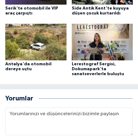
Serik'te otomobil ile VIP
Side Antik Kent'te kuyuya
araç çarpıştı
düşen çocuk kurtarıldı
Antalya'da otomobil
Lerestograf Sergisi,
dereye uçtu
Dokumapark'ta
sanatseverlerle buluştu
Yorumlar