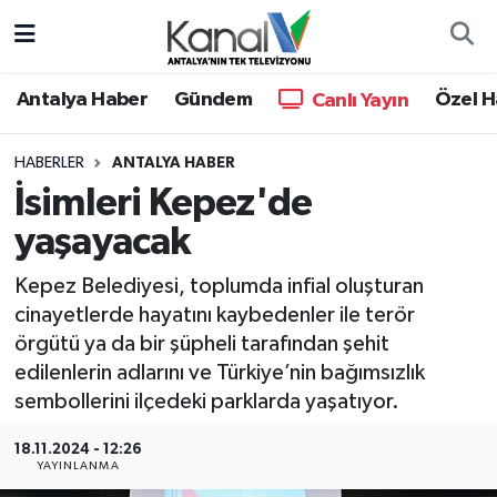
Ana Haber
Nöbetçi Eczaneler
Antalya Haber
Gündem
Özel H
Canlı Yayın
Antalya Haber
Hava Durumu
HABERLER
ANTALYA HABER
İsimleri Kepez'de
Dünya
Trafik Durumu
yaşayacak
Eğitim
Süper Lig Puan Durumu ve Fikstür
Kepez Belediyesi, toplumda infial oluşturan
Ekonomi
Tüm Manşetler
cinayetlerde hayatını kaybedenler ile terör
örgütü ya da bir şüpheli tarafından şehit
Gündem
Son Dakika Haberleri
edilenlerin adlarını ve Türkiye’nin bağımsızlık
sembollerini ilçedeki parklarda yaşatıyor.
Günün Manşetleri
Haber Arşivi
18.11.2024 - 12:26
YAYINLANMA
Haber Kuşakları