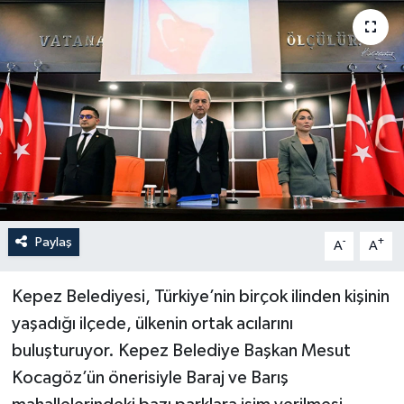
Haberler
KANALV Spor
Kültür Sanat
Magazin
Öğle Bülteni
Paylaş
-
+
A
A
Sağlık
Kepez Belediyesi, Türkiye’nin birçok ilinden kişinin
Siyaset
yaşadığı ilçede, ülkenin ortak acılarını
buluşturuyor. Kepez Belediye Başkan Mesut
Sosyal medya
Kocagöz’ün önerisiyle Baraj ve Barış
Spor