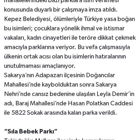
mahallelerindeki bazı parklara isim verilmesi
konusunda duyarlı bir çalışmaya imza atıldı.
Teknoloji
Kepez Belediyesi, ölümleriyle Türkiye yasa boğan
bu isimleri; çocuklara yönelik ihmal ve istismar
Televizyon
vakaları, kadın cinayetleri ile teröre dikkat çekmek
Turizm
amacıyla parklarına veriyor. Bu vefa çalışmasıyla
ülkenin ortak acısı olan bu isimlerin hatıralarının
Yaşam
unutulmaması amaçlanıyor.
Sakarya’nın Adapazarı ilçesinin Doğancılar
Mahallesi’nde kaybolduktan sonra Sakarya
Nehri’nde cansız bedenine ulaşılan Leyla Demir’in
adı, Baraj Mahallesi’nde Hasan Polatkan Caddesi
ile 5822 Sokak arasında kalan parka verildi.
“Sıla Bebek Parkı”