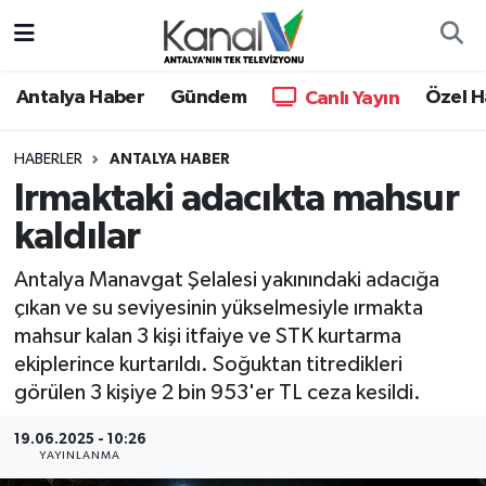
Ana Haber
Nöbetçi Eczaneler
Antalya Haber
Gündem
Özel H
Canlı Yayın
Antalya Haber
Hava Durumu
HABERLER
ANTALYA HABER
Irmaktaki adacıkta mahsur
Dünya
Trafik Durumu
kaldılar
Eğitim
Süper Lig Puan Durumu ve Fikstür
Antalya Manavgat Şelalesi yakınındaki adacığa
Ekonomi
Tüm Manşetler
çıkan ve su seviyesinin yükselmesiyle ırmakta
mahsur kalan 3 kişi itfaiye ve STK kurtarma
Gündem
Son Dakika Haberleri
ekiplerince kurtarıldı. Soğuktan titredikleri
görülen 3 kişiye 2 bin 953'er TL ceza kesildi.
Günün Manşetleri
Haber Arşivi
19.06.2025 - 10:26
YAYINLANMA
Haber Kuşakları