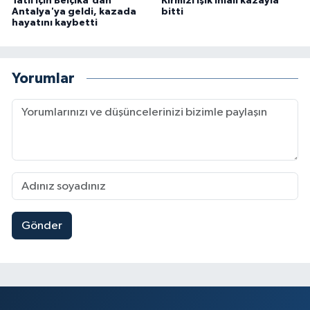
Tatil için Belçika'dan
Kırmızı ışık ihlali kazayla
Antalya'ya geldi, kazada
bitti
hayatını kaybetti
Yorumlar
Gönder