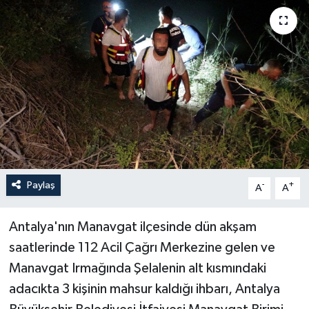
Haberler
KANALV Spor
Kültür Sanat
Magazin
Öğle Bülteni
Paylaş
-
+
A
A
Sağlık
Antalya'nın Manavgat ilçesinde dün akşam
Siyaset
saatlerinde 112 Acil Çağrı Merkezine gelen ve
Manavgat Irmağında Şelalenin alt kısmındaki
Sosyal medya
adacıkta 3 kişinin mahsur kaldığı ihbarı, Antalya
Spor