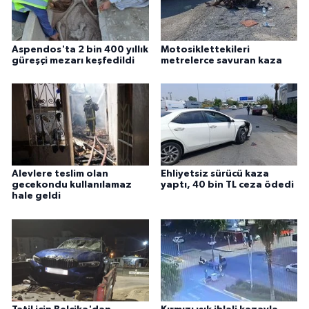
Aspendos'ta 2 bin 400 yıllık
Motosiklettekileri
güreşçi mezarı keşfedildi
metrelerce savuran kaza
Alevlere teslim olan
Ehliyetsiz sürücü kaza
gecekondu kullanılamaz
yaptı, 40 bin TL ceza ödedi
hale geldi