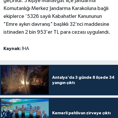
geçirildi. 3 kişiye Manavgat İlçe Jandarma
Komutanlığı Merkez Jandarma Karakoluna bağlı
ekiplerce ‘5326 sayılı Kabahatler Kanununun
"Emre aykırı davranış" başlıklı 32'nci maddesine
istinaden 2 bin 953'er TL para cezası uygulandı.
Kaynak:
İHA
Antalya'da 3 günde 8 ilçede 34
yangın çıktı
Kemerli pehlivan zirveye çıktı