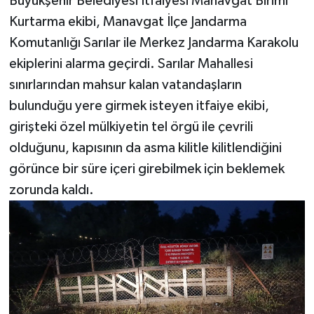
Büyükşehir Belediyesi İtfaiyesi Manavgat Birimi
Kurtarma ekibi, Manavgat İlçe Jandarma
Teknoloji
Komutanlığı Sarılar ile Merkez Jandarma Karakolu
ekiplerini alarma geçirdi. Sarılar Mahallesi
Televizyon
sınırlarından mahsur kalan vatandaşların
Turizm
bulunduğu yere girmek isteyen itfaiye ekibi,
girişteki özel mülkiyetin tel örgü ile çevrili
Yaşam
olduğunu, kapısının da asma kilitle kilitlendiğini
görünce bir süre içeri girebilmek için beklemek
zorunda kaldı.