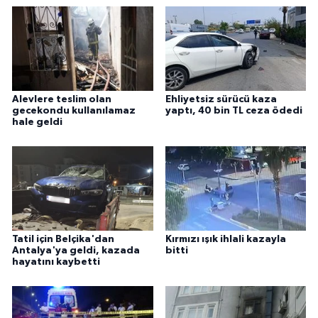
Alevlere teslim olan
Ehliyetsiz sürücü kaza
gecekondu kullanılamaz
yaptı, 40 bin TL ceza ödedi
hale geldi
Tatil için Belçika'dan
Kırmızı ışık ihlali kazayla
Antalya'ya geldi, kazada
bitti
hayatını kaybetti