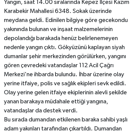
Yangın, saat 14.00 sıralarında Kepez İlçesi Kazım
Karabekir Mahallesi 6348. Sokak üzerinde
Teknoloji
meydana geldi. Edinilen bilgiye göre gecekondu
yakınında bulunan ve inşaat malzemelerinin
Televizyon
depolandığı barakada henüz belirlenemeyen
Turizm
nedenle yangın çıktı. Gökyüzünü kaplayan siyah
dumanlar şehir merkezinden görülürken, yangını
Yaşam
gören çevredeki vatandaşlar 112 Acil Çağrı
Merkezi'ne ihbarda bulundu. İhbar üzerine olay
yerine itfaiye, polis ve sağlık ekipleri sevk edildi.
Olay yerine gelen itfaiye ekiplerinin alevli şekilde
yanan barakaya müdahale ettiği yangına,
vatandaşlar da destek verdi.
Bu sırada dumandan etkilenen baraka sahibi yaşlı
adam yakınları tarafından çıkartıldı. Dumandan