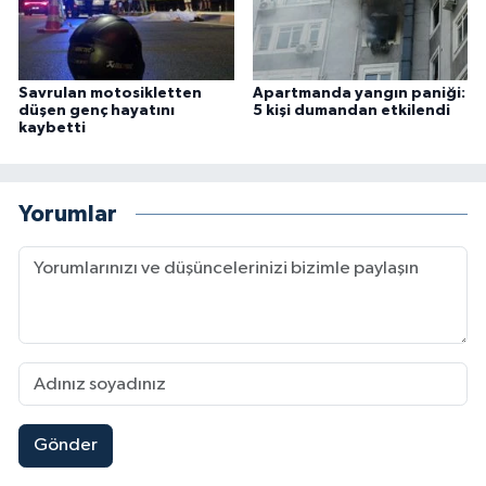
Savrulan motosikletten
Apartmanda yangın paniği:
düşen genç hayatını
5 kişi dumandan etkilendi
kaybetti
Yorumlar
Gönder