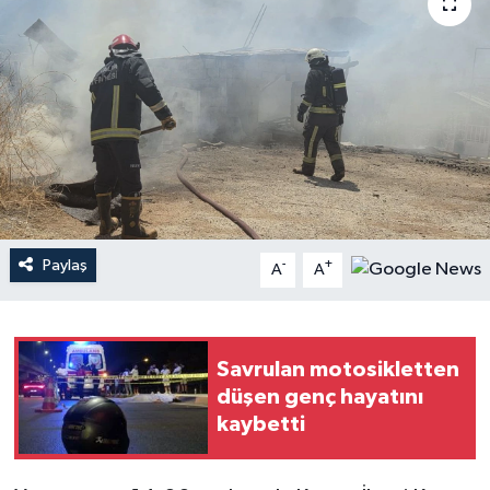
Haberler
KANALV Spor
Kültür Sanat
Magazin
Öğle Bülteni
Paylaş
-
+
A
A
Sağlık
Savrulan motosikletten
Siyaset
düşen genç hayatını
kaybetti
Sosyal medya
Spor