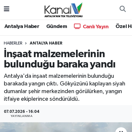
Ana Haber
Nöbetçi Eczaneler
Antalya Haber
Gündem
Özel H
Canlı Yayın
Antalya Haber
Hava Durumu
HABERLER
ANTALYA HABER
İnşaat malzemelerinin
Dünya
Trafik Durumu
bulunduğu baraka yandı
Eğitim
Süper Lig Puan Durumu ve Fikstür
Antalya'da inşaat malzemelerinin bulunduğu
Ekonomi
Tüm Manşetler
barakada yangın çıktı. Gökyüzünü kaplayan siyah
dumanlar şehir merkezinden görülürken, yangın
Gündem
Son Dakika Haberleri
itfaiye ekiplerince söndürüldü.
07.07.2026 - 16:04
Günün Manşetleri
Haber Arşivi
YAYINLANMA
Haber Kuşakları