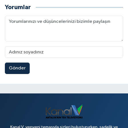
Yorumlar
Gönder
Kanal V, yepyeni temasıyla sizleri buluştururken, sadelik ve