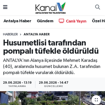
Ana Haber
Nöbetçi Eczaneler
Antalya Haber
Gündem
Özel H
Canlı Yayın
Antalya Haber
Hava Durumu
HABERLER
ANTALYA HABER
Husumetlisi tarafından
Dünya
Trafik Durumu
pompalı tüfekle öldürüldü
Eğitim
Süper Lig Puan Durumu ve Fikstür
ANTALYA'nın Alanya ilçesinde Mehmet Karadaş
Ekonomi
Tüm Manşetler
(40), aralarında husumet bulunan Z.A. tarafından
pompalı tüfekle vurularak öldürüldü.
Gündem
Son Dakika Haberleri
29.06.2026 - 13:19
29.06.2026 - 14:47
YAYINLANMA
GÜNCELLEME
Günün Manşetleri
Haber Arşivi
Haber Kuşakları