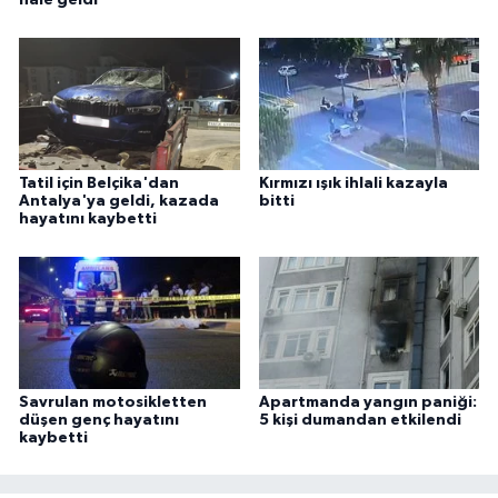
hale geldi
Tatil için Belçika'dan
Kırmızı ışık ihlali kazayla
Antalya'ya geldi, kazada
bitti
hayatını kaybetti
Savrulan motosikletten
Apartmanda yangın paniği:
düşen genç hayatını
5 kişi dumandan etkilendi
kaybetti