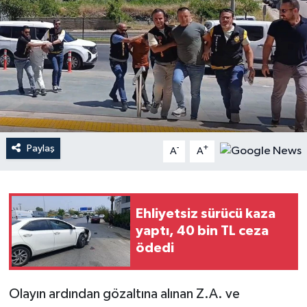
Haberler
KANALV Spor
Kültür Sanat
Magazin
Paylaş
-
+
A
A
Öğle Bülteni
Sağlık
Ehliyetsiz sürücü kaza
yaptı, 40 bin TL ceza
Siyaset
ödedi
Sosyal medya
Olayın ardından gözaltına alınan Z.A. ve
Spor