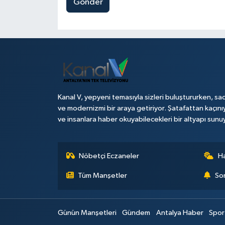
Gönder
Kanal V, yepyeni temasıyla sizleri buluştururken, sad
ve modernizmi bir araya getiriyor. Şatafattan kaçını
ve insanlara haber okuyabilecekleri bir altyapı sunu
Nöbetçi Eczaneler
H
Tüm Manşetler
Son
Günün Manşetleri
Gündem
Antalya Haber
Spor