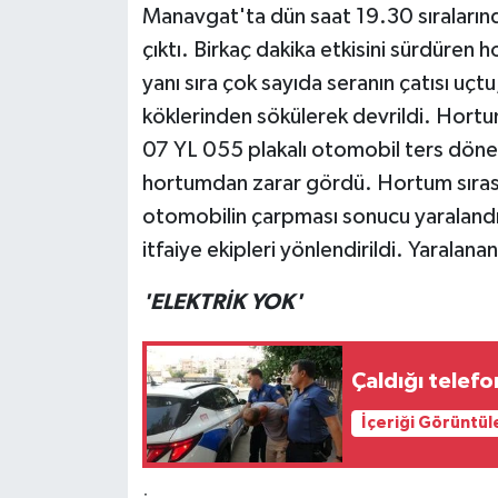
Manavgat'ta dün saat 19.30 sıraların
çıktı. Birkaç dakika etkisini sürdüren 
Teknoloji
yanı sıra çok sayıda seranın çatısı uçt
Televizyon
köklerinden sökülerek devrildi. Hortu
07 YL 055 plakalı otomobil ters dön
Turizm
hortumdan zarar gördü. Hortum sırası
otomobilin çarpması sonucu yaralandı
Yaşam
itfaiye ekipleri yönlendirildi. Yarala
'ELEKTRİK YOK'
Çaldığı telef
İçeriği Görüntül