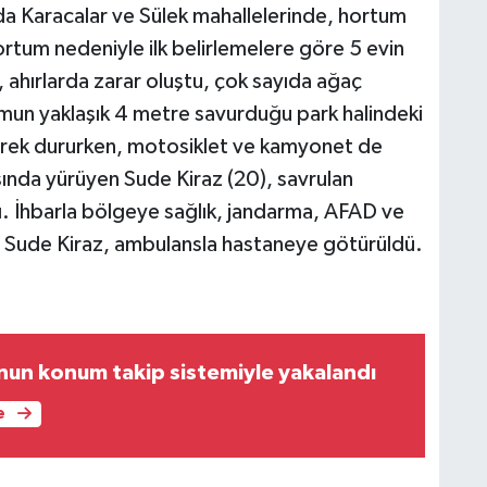
da Karacalar ve Sülek mahallelerinde, hortum
hortum nedeniyle ilk belirlemelere göre 5 evin
u, ahırlarda zarar oluştu, çok sayıda ağaç
mun yaklaşık 4 metre savurduğu park halindeki
erek dururken, motosiklet ve kamyonet de
nda yürüyen Sude Kiraz (20), savrulan
. İhbarla bölgeye sağlık, jandarma, AFAD ve
nan Sude Kiraz, ambulansla hastaneye götürüldü.
onun konum takip sistemiyle yakalandı
e