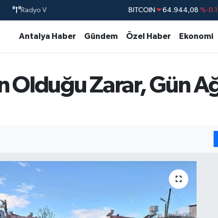
Radyo V
BITCOIN
64.944,08
%-0.
DOLAR
47,7436
%0.1
Antalya Haber
Gündem
Özel Haber
Ekonomi
EURO
55,2510
%0.3
STERLİN
64,4811
%0.3
 Olduğu Zarar, Gün Ağ
GRAM ALTIN
6660.55
%0.0
BİST100
13.779
%-1