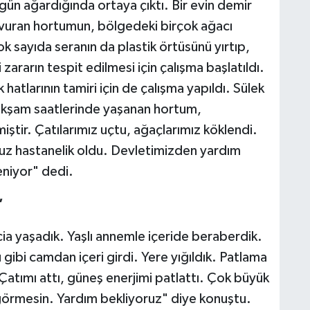
ün ağardığında ortaya çıktı. Bir evin demir
avuran hortumun, bölgedeki birçok ağacı
 sayıda seranın da plastik örtüsünü yırtıp,
zararın tespit edilmesi için çalışma başlatıldı.
atlarının tamiri için de çalışma yapıldı. Sülek
akşam saatlerinde yaşanan hortum,
ştir. Çatılarımız uçtu, ağaçlarımız köklendi.
uz hastanelik oldu. Devletimizden yardım
leniyor" dedi.
'
ia yaşadık. Yaşlı annemle içeride beraberdik.
 gibi camdan içeri girdi. Yere yığıldık. Patlama
atımı attı, güneş enerjimi patlattı. Çok büyük
örmesin. Yardım bekliyoruz" diye konuştu.