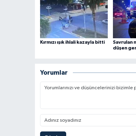
Kırmızı ışık ihlali kazayla bitti
Savrulan 
düşen gen
Yorumlar