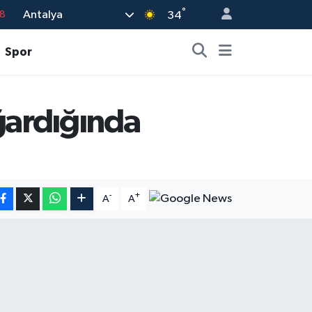
°
Antalya
18
34
8
Spor
2
8
ardığında
3
4
-
+
A
A