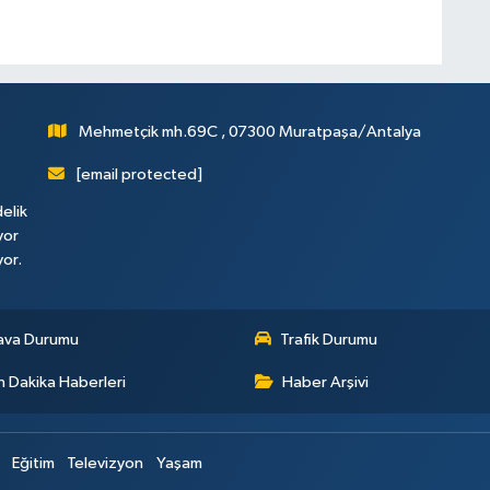
Mehmetçik mh.69C , 07300 Muratpaşa/Antalya
[email protected]
elik
yor
yor.
ava Durumu
Trafik Durumu
 Dakika Haberleri
Haber Arşivi
Eğitim
Televizyon
Yaşam