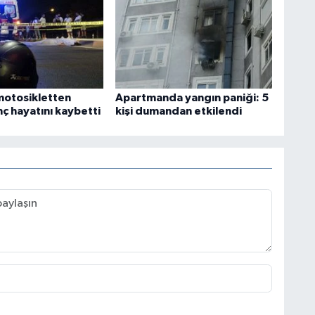
motosikletten
Apartmanda yangın paniği: 5
ç hayatını kaybetti
kişi dumandan etkilendi