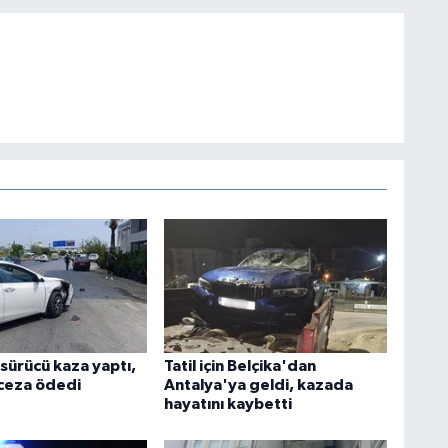
 sürücü kaza yaptı,
Tatil için Belçika'dan
 ceza ödedi
Antalya'ya geldi, kazada
hayatını kaybetti