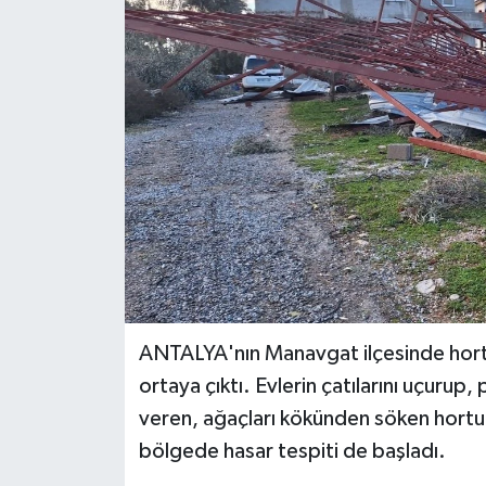
Haberler
KANALV Spor
Kültür Sanat
Magazin
Öğle Bülteni
Sağlık
ANTALYA'nın Manavgat ilçesinde hort
Siyaset
ortaya çıktı. Evlerin çatılarını uçurup, 
veren, ağaçları kökünden söken hortum 
Sosyal medya
bölgede hasar tespiti de başladı.
Spor