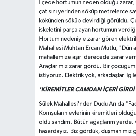
İlçede hortumun neden olduğu zarar, g
çatısını yerinden söküp metrelerce s
kökünden söküp devirdiği görüldü. Çok
iskeletini parçalayan hortumun verdiği 
Hortum nedeniyle zarar gören elektrik h
Mahallesi Muhtarı Ercan Mutlu, "Dün 
mahallemize aşırı derecede zarar vermi
Araçlarımız zarar gördü. Bir çocuğum
istiyoruz. Elektrik yok, arkadaşlar ilgi
'KİREMİTLER CAMDAN İÇERİ GİRDİ
Sülek Mahallesi'nden Dudu Arı da "Fac
Komşuların evlerinin kiremitleri olduğu
oldu sandım. Bütün ağaçlarım yerde. Ç
hasardayız. Biz gördük, düşmanımız g