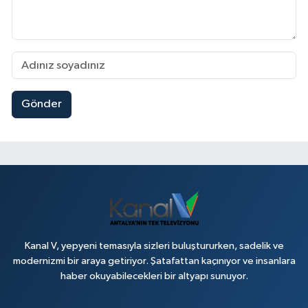
Gönder
Kanal V, yepyeni temasıyla sizleri buluştururken, sadelik ve
modernizmi bir araya getiriyor. Şatafattan kaçınıyor ve insanlara
haber okuyabilecekleri bir altyapı sunuyor.