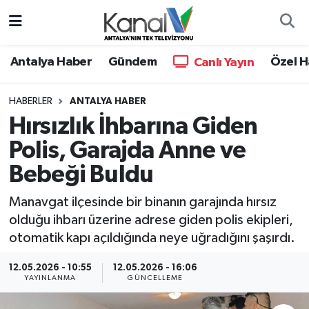
Ana Haber
Nöbetçi Eczaneler
Antalya Haber
Gündem
Özel H
Canlı Yayın
Antalya Haber
Hava Durumu
HABERLER
ANTALYA HABER
Hırsızlık İhbarına Giden
Dünya
Trafik Durumu
Polis, Garajda Anne ve
Eğitim
Süper Lig Puan Durumu ve Fikstür
Bebeği Buldu
Ekonomi
Tüm Manşetler
Manavgat ilçesinde bir binanın garajında hırsız
olduğu ihbarı üzerine adrese giden polis ekipleri,
Gündem
Son Dakika Haberleri
otomatik kapı açıldığında neye uğradığını şaşırdı.
Günün Manşetleri
Haber Arşivi
12.05.2026 - 10:55
12.05.2026 - 16:06
YAYINLANMA
GÜNCELLEME
Haber Kuşakları