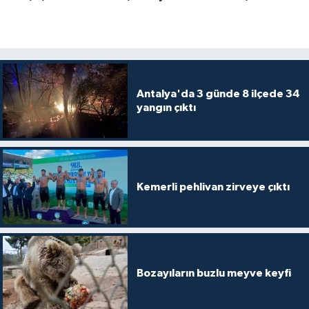
Antalya'da 3 günde 8 ilçede 34
yangın çıktı
Kemerli pehlivan zirveye çıktı
Bozayıların buzlu meyve keyfi