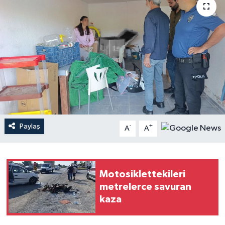
Haberler
KANALV Spor
Kültür Sanat
Magazin
Öğle Bülteni
Paylaş
-
+
A
A
Sağlık
Siyaset
Motosiklettekileri
metrelerce savuran
Sosyal medya
kaza
Spor