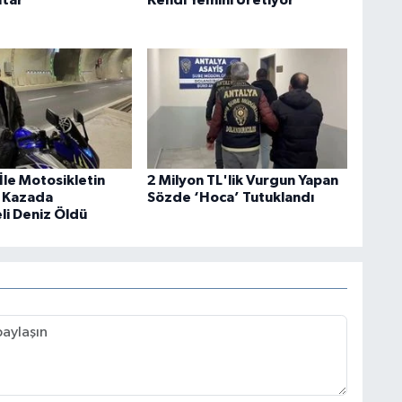
İle Motosikletin
2 Milyon TL'lik Vurgun Yapan
ı Kazada
Sözde ‘Hoca’ Tutuklandı
li Deniz Öldü