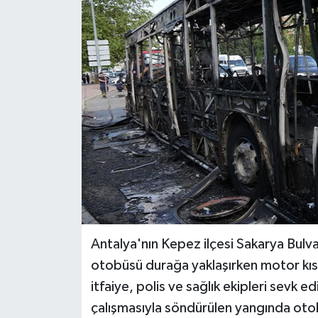
Haberler
KANALV Spor
Kültür Sanat
Magazin
Öğle Bülteni
Sağlık
Siyaset
Antalya'nın Kepez ilçesi Sakarya Bulv
otobüsü durağa yaklaşırken motor kıs
Sosyal medya
itfaiye, polis ve sağlık ekipleri sevk edi
çalışmasıyla söndürülen yangında otob
Spor