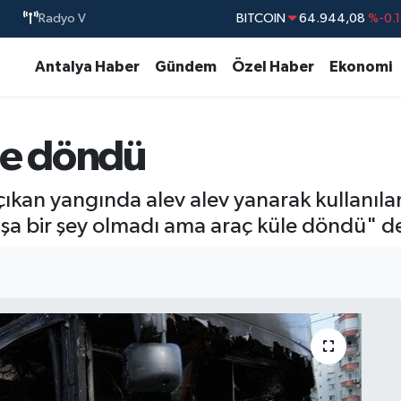
BITCOIN
64.944,08
%-0.
Radyo V
DOLAR
47,7436
%0.1
Antalya Haber
Gündem
Özel Haber
Ekonomi
EURO
55,2510
%0.3
STERLİN
64,4811
%0.3
le döndü
GRAM ALTIN
6660.55
%0.0
BİST100
13.779
%-1
çıkan yangında alev alev yanarak kullanıl
aşa bir şey olmadı ama araç küle döndü" d