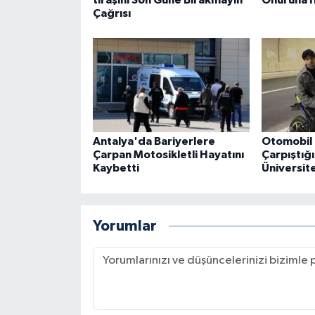
Çağrısı
Antalya'da Bariyerlere
Otomobil 
Çarpan Motosikletli Hayatını
Çarpıştığ
Kaybetti
Üniversite
Yorumlar