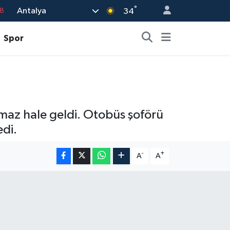
°
18
Antalya
34
8
Spor
2
8
3
4
amaz hale geldi. Otobüs şoförü
edi.
-
+
A
A