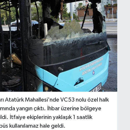
arı Atatürk Mahallesi'nde VC53 nolu özel halk
mında yangın çıktı. İhbar üzerine bölgeye
ldi. İtfaiye ekiplerinin yaklaşık 1 saatlik
üs kullanılamaz hale geldi.