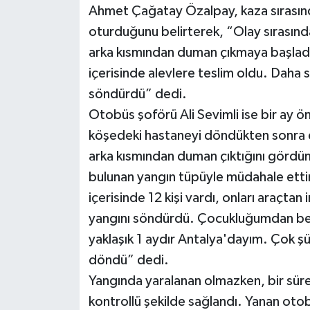
Ahmet Çağatay Özalpay, kaza sırasınd
oturduğunu belirterek, “Olay sırasın
Teknoloji
arka kısmından duman çıkmaya başlad
Televizyon
içerisinde alevlere teslim oldu. Daha s
söndürdü” dedi.
Turizm
Otobüs şoförü Ali Sevimli ise bir ay ö
köşedeki hastaneyi döndükten sonra
Yaşam
arka kısmından duman çıktığını gördü
bulunan yangın tüpüyle müdahale etti
içerisinde 12 kişi vardı, onları araçtan
yangını söndürdü. Çocukluğumdan ber
yaklaşık 1 aydır Antalya'dayım. Çok ş
döndü” dedi.
Yangında yaralanan olmazken, bir süre 
kontrollü şekilde sağlandı. Yanan oto