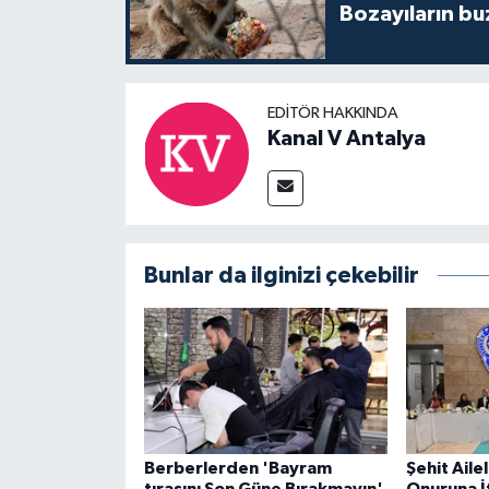
Bozayıların bu
EDITÖR HAKKINDA
Kanal V Antalya
Bunlar da ilginizi çekebilir
Berberlerden 'Bayram
Şehit Ailel
tıraşını Son Güne Bırakmayın'
Onuruna İ