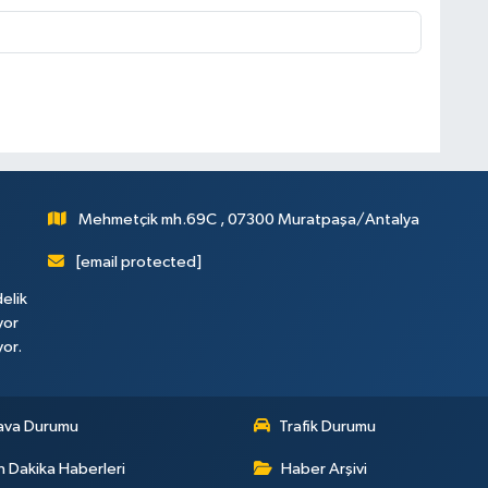
Mehmetçik mh.69C , 07300 Muratpaşa/Antalya
[email protected]
elik
yor
yor.
ava Durumu
Trafik Durumu
 Dakika Haberleri
Haber Arşivi