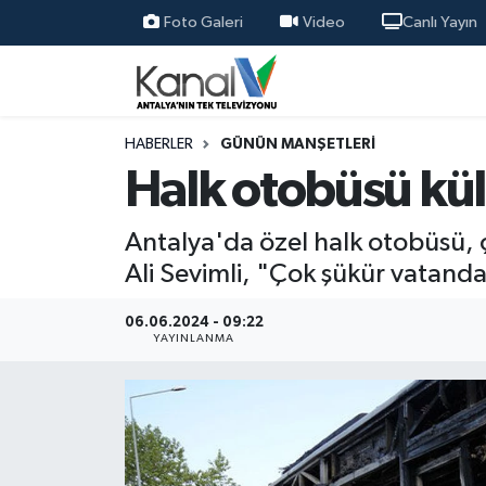
Foto Galeri
Video
Canlı Yayın
Ana Haber
Nöbetçi Eczaneler
Antalya Haber
Hava Durumu
HABERLER
GÜNÜN MANŞETLERI
Halk otobüsü kü
Dünya
Trafik Durumu
Antalya'da özel halk otobüsü, 
Eğitim
Süper Lig Puan Durumu ve Fikstür
Ali Sevimli, "Çok şükür vatand
Ekonomi
Tüm Manşetler
06.06.2024 - 09:22
YAYINLANMA
Gündem
Son Dakika Haberleri
Günün Manşetleri
Haber Arşivi
Haber Kuşakları