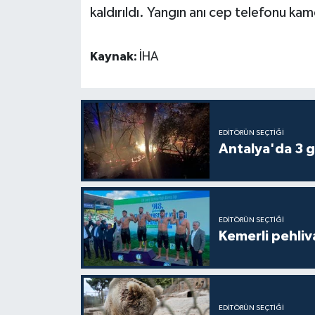
kaldırıldı. Yangın anı cep telefonu kam
Kaynak:
İHA
EDITÖRÜN SEÇTIĞI
Antalya'da 3 g
EDITÖRÜN SEÇTIĞI
Kemerli pehliva
EDITÖRÜN SEÇTIĞI