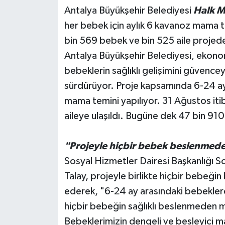
Antalya Büyükşehir Belediyesi
Halk 
Teknoloji
her bebek için aylık 6 kavanoz mama te
bin 569 bebek ve bin 525 aile projede
Televizyon
Antalya Büyükşehir Belediyesi, ekono
bebeklerin sağlıklı gelişimini güvenc
Turizm
sürdürüyor. Proje kapsamında 6-24 ay 
Yaşam
mama temini yapılıyor. 31 Ağustos it
aileye ulaşıldı. Bugüne dek 47 bin 91
"Projeyle hiçbir bebek beslenme
Sosyal Hizmetler Dairesi Başkanlığı 
Talay, projeyle birlikte hiçbir bebe
ederek, "6-24 ay arasındaki bebekler
hiçbir bebeğin sağlıklı beslenmeden m
Bebeklerimizin dengeli ve besleyici ma