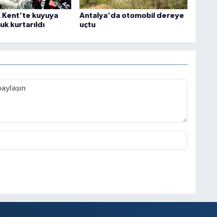
k Kent'te kuyuya
Antalya'da otomobil dereye
uk kurtarıldı
uçtu