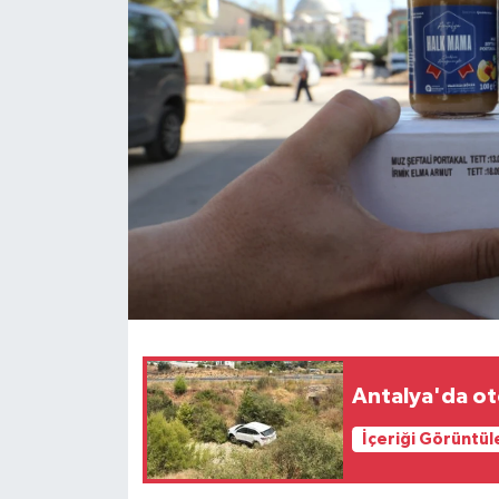
Haberler
KANALV Spor
Kültür Sanat
Magazin
Öğle Bülteni
Sağlık
Siyaset
Antalya'da ot
Sosyal medya
İçeriği Görüntül
Spor