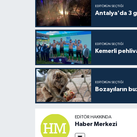
EDITÖRÜN SEÇTIĞI
Antalya'da 3 g
EDITÖRÜN SEÇTIĞI
Kemerli pehliva
EDITÖRÜN SEÇTIĞI
Bozayıların bu
EDITÖR HAKKINDA
Haber Merkezi