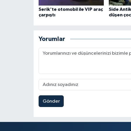
Serik'te otomobil ile VIP araç
Side Anti
çarpıştı
düşen çoc
Yorumlar
Gönder