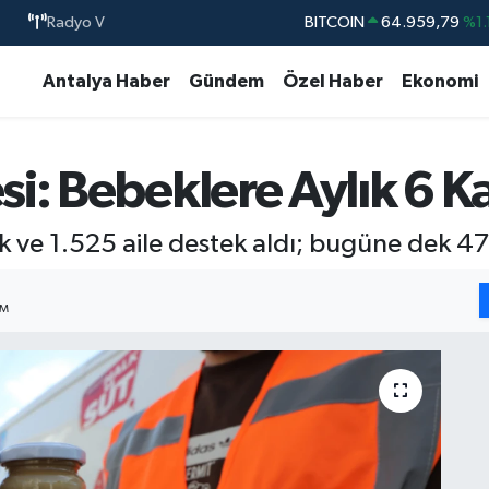
BITCOIN
64.959,79
%1.
Radyo V
DOLAR
47,7436
%0.
Antalya Haber
Gündem
Özel Haber
Ekonomi
EURO
55,2510
%0.
STERLİN
64,4811
%0.
GRAM ALTIN
6660.55
%0.
si: Bebeklere Aylık 6
BİST100
13.779
%-
bek ve 1.525 aile destek aldı; bugüne dek 
IM