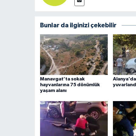
Bunlar da ilginizi çekebilir
Manavgat’ta sokak
Alanya’da
hayvanlarına 75 dönümlük
yuvarland
yaşam alanı