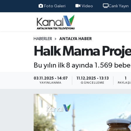
Foto Galeri
Video
Canlı Yayın
Ana Haber
Nöbetçi Eczaneler
Antalya Haber
Hava Durumu
HABERLER
ANTALYA HABER
Halk Mama Proje
Dünya
Trafik Durumu
Bu yılın ilk 8 ayında 1.569 be
Eğitim
Süper Lig Puan Durumu ve Fikstür
03.11.2025 - 14:07
11.12.2025 - 13:13
1
Ekonomi
Tüm Manşetler
YAYINLANMA
GÜNCELLEME
PAYLAŞ
Gündem
Son Dakika Haberleri
Günün Manşetleri
Haber Arşivi
Haber Kuşakları