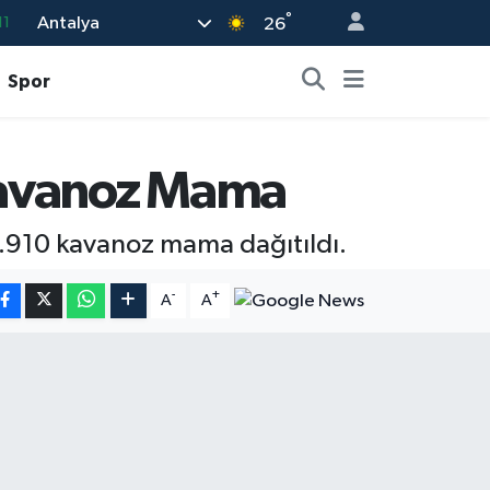
11
°
Antalya
26
18
Spor
32
38
03
 Kavanoz Mama
14
47.910 kavanoz mama dağıtıldı.
-
+
A
A