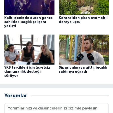
Kalbi denizde duran gence
Kontrolden çıkan otomobil
sahildeki sağlık çalışanı
dereye uçtu
yetişti
YKS tercihleri için ücretsiz
Sipariş almaya gitti, bıçaklı
danışmanlık desteği
saldırıya uğradı
sürüyor
Yorumlar