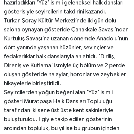
hazırladıkları ‘Yüz’ isimli geleneksel halk dansları
gösterisiyle seyircilerin takdirini kazandı.
Teknoloji
Türkan Şoray Kültür Merkezi’nde iki gün dolu
salona oynayan gösteride Çanakkale Savaşı’ndan
Televizyon
Kurtuluş Savaşı’na uzanan dönemde Anadolu’nun
Turizm
dört yanında yaşanan hüzünler, sevinçler ve
fedakarlıklar halk danslarıyla anlatıldı. ‘Diriliş,
Yaşam
Direniş ve Kutlama’ ismiyle üç bölüm ve 2 perde
oluşan gösteride halaylar, horonlar ve zeybekler
hikayelerle birleştirildi.
Seyircilerden yoğun beğeni alan ‘Yüz’ isimli
gösteri Muratpaşa Halk Dansları Topluluğu
tarafından iki sene üst üste kent sakinleriyle
buluşturuldu. İlgiyle takip edilen gösterinin
ardından topluluk, bu yıl ise bu grubun içinden