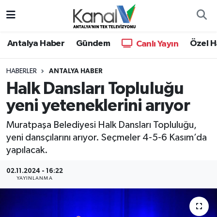
Ana Haber
Nöbetçi Eczaneler
Antalya Haber
Gündem
Özel H
Canlı Yayın
Antalya Haber
Hava Durumu
HABERLER
ANTALYA HABER
Halk Dansları Topluluğu
Dünya
Trafik Durumu
yeni yeteneklerini arıyor
Eğitim
Süper Lig Puan Durumu ve Fikstür
Muratpaşa Belediyesi Halk Dansları Topluluğu,
Ekonomi
Tüm Manşetler
yeni dansçılarını arıyor. Seçmeler 4-5-6 Kasım’da
yapılacak.
Gündem
Son Dakika Haberleri
02.11.2024 - 16:22
YAYINLANMA
Günün Manşetleri
Haber Arşivi
Haber Kuşakları