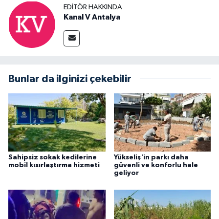
EDITÖR HAKKINDA
Kanal V Antalya
Bunlar da ilginizi çekebilir
Sahipsiz sokak kedilerine
Yükseliş'in parkı daha
mobil kısırlaştırma hizmeti
güvenli ve konforlu hale
geliyor