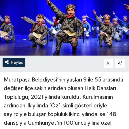
Haberler
KANALV Spor
Kültür Sanat
Magazin
Paylaş
-
+
A
A
Öğle Bülteni
Muratpaşa Belediyesi’nin yaşları 9 ile 55 arasında
Sağlık
değişen ilçe sakinlerinden oluşan Halk Dansları
Topluluğu, 2021 yılında kuruldu. Kurulmasının
Siyaset
ardından ilk yılında ‘Öz’ isimli gösterileriyle
Sosyal medya
seyirciyle buluşan topluluk ikinci yılında ise 148
dansçıyla Cumhuriyet'in 100’üncü yılına özel
Spor