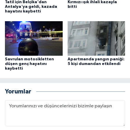
Tatil için Belçika'dan
Kırmızı ışık ihlali kazayla
Antalya'ya geldi, kazada
bitti
hayatını kaybetti
Savrulan motosikletten
Apartmanda yangın paniği:
düşen genç hayatını
5 kişi dumandan etkilendi
kaybetti
Yorumlar