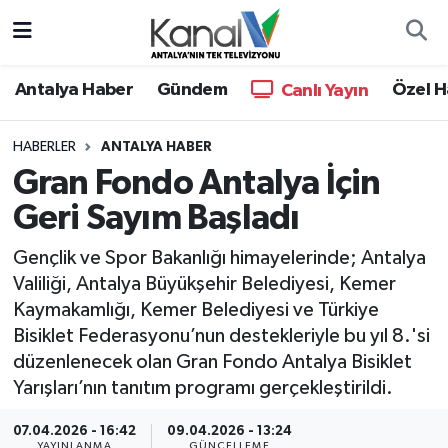
Ana Haber
Nöbetçi Eczaneler
Antalya Haber
Gündem
Özel H
Canlı Yayın
Antalya Haber
Hava Durumu
HABERLER
ANTALYA HABER
Gran Fondo Antalya İçin
Dünya
Trafik Durumu
Geri Sayım Başladı
Eğitim
Süper Lig Puan Durumu ve Fikstür
Gençlik ve Spor Bakanlığı himayelerinde; Antalya
Ekonomi
Tüm Manşetler
Valiliği, Antalya Büyükşehir Belediyesi, Kemer
Kaymakamlığı, Kemer Belediyesi ve Türkiye
Gündem
Son Dakika Haberleri
Bisiklet Federasyonu’nun destekleriyle bu yıl 8.'si
düzenlenecek olan Gran Fondo Antalya Bisiklet
Günün Manşetleri
Haber Arşivi
Yarışları’nın tanıtım programı gerçekleştirildi.
Haber Kuşakları
07.04.2026 - 16:42
09.04.2026 - 13:24
YAYINLANMA
GÜNCELLEME