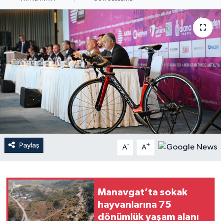
Haberler
KANALV Spor
Kültür Sanat
Magazin
Öğle Bülteni
Sağlık
Paylaş
-
+
A
A
Siyaset
Manavgat’ta sokak
Sosyal medya
hayvanlarına 75
dönümlük yaşam alanı
Spor